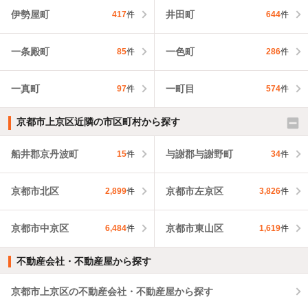
伊勢屋町
井田町
417
件
644
件
一条殿町
一色町
85
件
286
件
一真町
一町目
97
件
574
件
京都市上京区近隣の市区町村から探す
船井郡京丹波町
与謝郡与謝野町
15
件
34
件
京都市北区
京都市左京区
2,899
件
3,826
件
京都市中京区
京都市東山区
6,484
件
1,619
件
不動産会社・不動産屋から探す
京都市上京区の不動産会社・不動産屋から探す