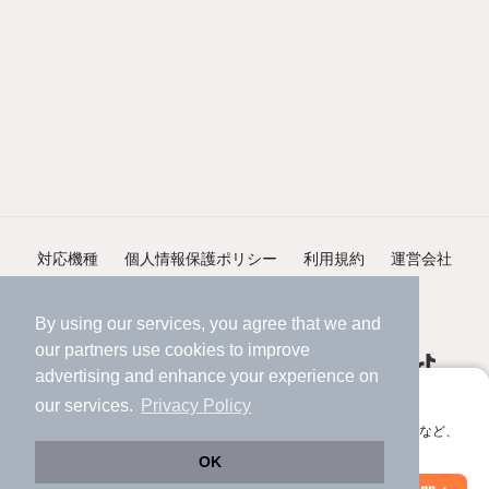
対応機種
個人情報保護ポリシー
利用規約
運営会社
ヘルプ・お問い合わせ
採用情報
By using our services, you agree that we and
our
partners
use cookies to improve
advertising and enhance your experience on
アプリに切り替えて、サクサクお部屋探し
our services.
Privacy Policy
会員登録なしですぐ使える。マップ検索やお気に入り保存など、
©NIFTY Lifestyle Co., Ltd.
アプリ限定の便利な機能が使えます！
OK