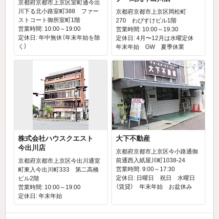
京都府京都市上京区室町通今出
川下る北小路室町388 ファー
京都府京都市上京区岡松町
ストコート御所室町1階
270 わびすけビル1階
営業時間: 10:00～19:00
営業時間: 10:00～19:30
定休日: 年中無休（年末年始を除
定休日: 4月〜12月は水曜定休
く）
年末年始 GW 夏季休業
株式会社ハウスクエスト
大下不動産
今出川店
京都府京都市上京区今小路通御
前通西入紙屋川町1038-24
京都府京都市上京区今出川通室
営業時間: 9:00～17:30
町東入今出川町333 第二高橋
定休日: 日曜日 祝日 水曜日
ビル2階
（賃貸） 年末年始 お盆休み
営業時間: 10:00～19:00
定休日: 年末年始