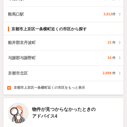
鞍馬口駅
3,912
件
京都市上京区一条横町近くの市区から探す
船井郡京丹波町
15
件
与謝郡与謝野町
34
件
京都市北区
2,899
件
京都市上京区一条横町近くの市区をもっと表示
京都市左京区
京都市中京区
京都市東山区
3,826
6,484
1,619
件
件
件
物件が見つからなかったときの
アドバイス4