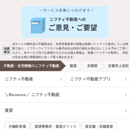
他の人はこんな条件で絞り込んでいます！
人気のこだわり条件
バス・トイレ別
2階以上
駐車場あり
ペット相談
当サイトの物件及び不動産会社、外壁塗装業者の情報は検索パートナーが提供している情
報であり、ニフティライフスタイル株式会社は内容の責任を負わないことを予めご了承く
免責
洗濯機置場あり
独立洗面台
事項
ださい。本サービス内でお客様が入力される個人情報は、検索パートナーが取得し、同社
の定める個人情報規約に従って取り扱われます。
エアコンあり
都市ガス
不動産・住宅情報のニフティ不動産
賃貸
京都府
京都市上京区
ニフティ不動産
ニフティ不動産アプリ
温水洗浄便座
オートロック
コンロ2口以上
追焚き機能
＼Because／ ニフティ不動産
TV付インターホン
角部屋
賃貸
新着のみ
インターネット無料
月極駐車場
賃貸事務所・賃貸オフィス
貸店舗・店舗賃貸