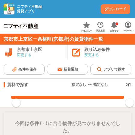
ニフティ不動産
ダウンロード
賃貸アプリ
お知らせ
閲覧履歴
マイページ
お気に入り
京都市上京区一条横町(京都府)の賃貸物件一覧
京都市上京区
絞り込み条件
変更する
変更する
条件を保存
新着通知
アプリで探す
賃料で探す
指定なし
〜
指定なし
0
件
指定した賃料で絞り込む
今回は条件（
-
）に合う物件が見つかりませんでし
た。