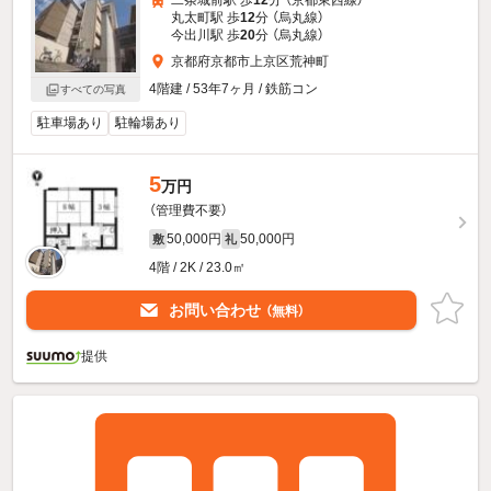
二条城前駅 歩
12
分 （京都東西線）
丸太町駅 歩
12
分 （烏丸線）
今出川駅 歩
20
分 （烏丸線）
京都府京都市上京区荒神町
4階建 / 53年7ヶ月 / 鉄筋コン
すべての写真
駐車場あり
駐輪場あり
5
万円
（管理費不要）
50,000円
50,000円
敷
礼
4階 / 2K / 23.0㎡
お問い合わせ
（無料）
提供