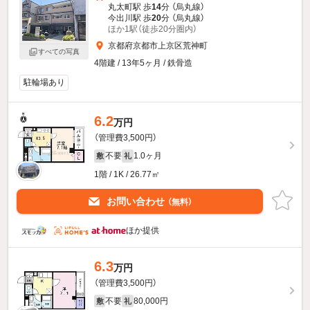
丸太町駅 歩
14
分 （烏丸線）
今出川駅 歩
20
分 （烏丸線）
ほか1駅（徒歩20分圏内）
京都府京都市上京区荒神町
すべての写真
4階建 / 13年5ヶ月 / 鉄骨造
駐輪場あり
6.2
万円
（管理費3,500円）
不要
1.0ヶ月
敷
礼
1階 / 1K / 26.77㎡
お問い合わせ
（無料）
ほか提供
6.3
万円
（管理費3,500円）
不要
80,000円
敷
礼