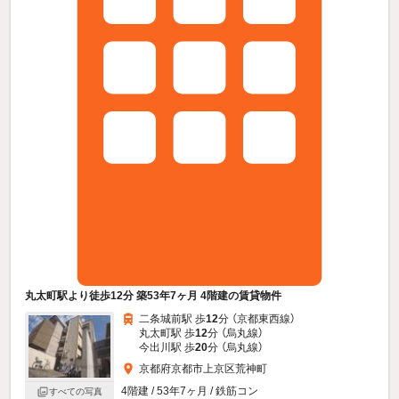
丸太町駅より徒歩12分 築53年7ヶ月 4階建の賃貸物件
二条城前駅 歩
12
分 （京都東西線）
丸太町駅 歩
12
分 （烏丸線）
今出川駅 歩
20
分 （烏丸線）
京都府京都市上京区荒神町
4階建 / 53年7ヶ月 / 鉄筋コン
すべての写真