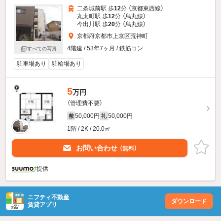
二条城前駅 歩
12
分 （京都東西線）
丸太町駅 歩
12
分 （烏丸線）
今出川駅 歩
20
分 （烏丸線）
京都府京都市上京区荒神町
4階建 / 53年7ヶ月 / 鉄筋コン
すべての写真
駐車場あり
駐輪場あり
5
万円
（管理費不要）
50,000円
50,000円
敷
礼
1階 / 2K / 20.0㎡
お問い合わせ
（無料）
提供
ニフティ不動産
ダウンロード
賃貸アプリ