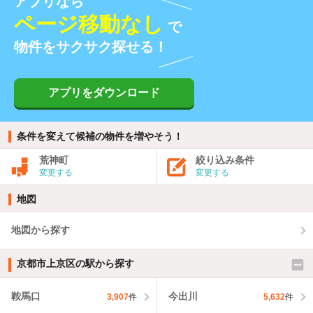
アプリなら
ページ移動なし
で
物件をサクサク探せる！
アプリをダウンロード
条件を変えて候補の物件を増やそう！
荒神町
絞り込み条件
変更する
変更する
地図
地図から探す
京都市上京区の駅から探す
鞍馬口
今出川
3,907
件
5,632
件