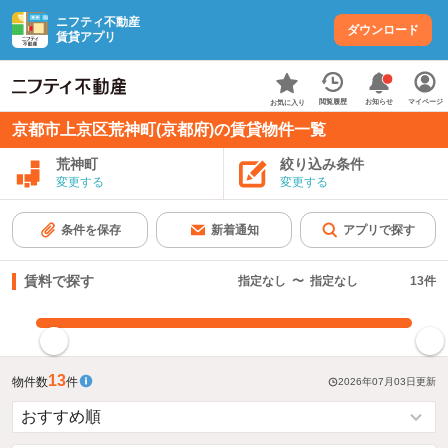
ニフティ不動産
ダウンロード
賃貸アプリ
お知らせ
閲覧履歴
マイページ
お気に入り
京都市上京区荒神町(京都府)の賃貸物件一覧
荒神町
絞り込み条件
変更する
変更する
条件を保存
新着通知
アプリで探す
賃料で探す
指定なし
〜
指定なし
13
件
指定した賃料で絞り込む
13
物件数
件
2026年07月03日
更新