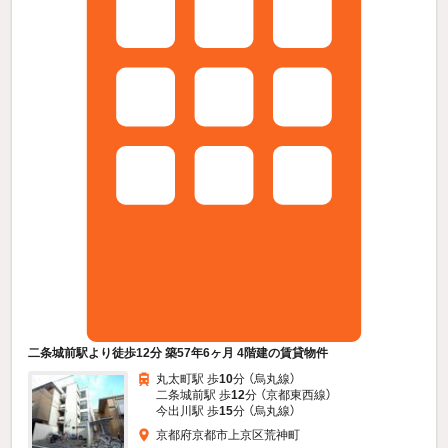
二条城前駅より徒歩12分 築57年6ヶ月 4階建の賃貸物件
丸太町駅 歩
10
分 （烏丸線）
二条城前駅 歩
12
分 （京都東西線）
今出川駅 歩
15
分 （烏丸線）
京都府京都市上京区荒神町