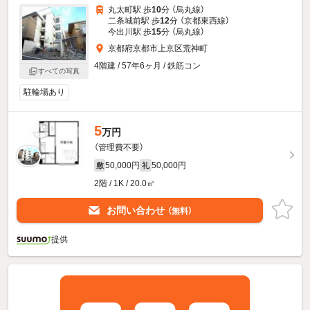
丸太町駅 歩
10
分 （烏丸線）
二条城前駅 歩
12
分 （京都東西線）
今出川駅 歩
15
分 （烏丸線）
京都府京都市上京区荒神町
4階建 / 57年6ヶ月 / 鉄筋コン
すべての写真
駐輪場あり
5
万円
（管理費不要）
50,000円
50,000円
敷
礼
2階 / 1K / 20.0㎡
お問い合わせ
（無料）
提供