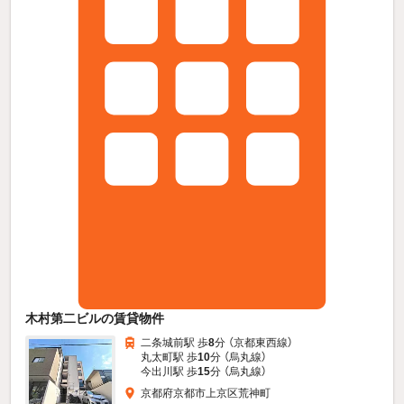
木村第二ビルの賃貸物件
二条城前駅 歩
8
分 （京都東西線）
丸太町駅 歩
10
分 （烏丸線）
今出川駅 歩
15
分 （烏丸線）
京都府京都市上京区荒神町