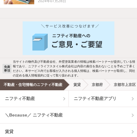
2024年07月28日
他の人はこんな条件で絞り込んでいます！
人気のこだわり条件
バス・トイレ別
2階以上
駐車場あり
ペット相談
当サイトの物件及び不動産会社、外壁塗装業者の情報は検索パートナーが提供している情
報であり、ニフティライフスタイル株式会社は内容の責任を負わないことを予めご了承く
免責
事項
ださい。本サービス内でお客様が入力される個人情報は、検索パートナーが取得し、同社
洗濯機置場あり
独立洗面台
の定める個人情報規約に従って取り扱われます。
不動産・住宅情報のニフティ不動産
賃貸
京都府
京都市上京区
エアコンあり
都市ガス
ニフティ不動産
ニフティ不動産アプリ
温水洗浄便座
オートロック
＼Because／ ニフティ不動産
コンロ2口以上
追焚き機能
賃貸
TV付インターホン
角部屋