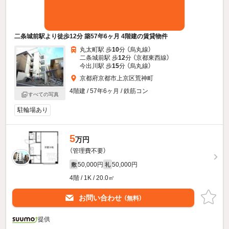
二条城前駅より徒歩12分 築57年6ヶ月 4階建の賃貸物件
丸太町駅 歩
10
分 （烏丸線）
二条城前駅 歩
12
分 （京都東西線）
今出川駅 歩
15
分 （烏丸線）
京都府京都市上京区荒神町
4階建 / 57年6ヶ月 / 鉄筋コン
すべての写真
駐輪場あり
5
万円
（管理費不要）
50,000円
50,000円
敷
礼
4階 / 1K / 20.0㎡
お問い合わせ
（無料）
提供