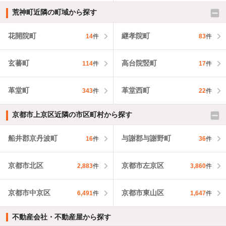
荒神町近隣の町域から探す
花開院町
継孝院町
14
件
83
件
玄蕃町
高台院竪町
114
件
17
件
革堂町
革堂西町
343
件
22
件
京都市上京区近隣の市区町村から探す
船井郡京丹波町
与謝郡与謝野町
16
件
36
件
京都市北区
京都市左京区
2,883
件
3,860
件
京都市中京区
京都市東山区
6,491
件
1,647
件
不動産会社・不動産屋から探す