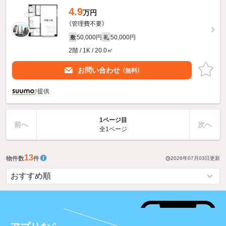
4.9
万円
（管理費不要）
50,000円
50,000円
敷
礼
2階 / 1K / 20.0㎡
お問い合わせ
（無料）
提供
1ページ目
前へ
次へ
全1ページ
13
物件数
件
2026年07月03日
更新