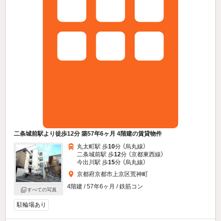
二条城前駅より徒歩12分 築57年6ヶ月 4階建の賃貸物件
丸太町駅 歩
10
分 （烏丸線）
二条城前駅 歩
12
分 （京都東西線）
今出川駅 歩
15
分 （烏丸線）
京都府京都市上京区荒神町
4階建 / 57年6ヶ月 / 鉄筋コン
すべての写真
駐輪場あり