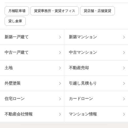
新着のみ
インターネット無料
月極駐車場
賃貸事務所・賃貸オフィス
貸店舗・店舗賃貸
貸し倉庫
該当件数:
物件一覧に反映
13
件
新築一戸建て
新築マンション
中古一戸建て
中古マンション
土地
不動産売却
外壁塗装
引越し見積もり
住宅ローン
カードローン
不動産会社情報
マンション情報