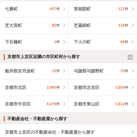
七番町
実相院町
457
件
121
件
芝大宮町
芝薬師町
82
件
118
件
下石橋町
下小川町
1
件
68
件
京都市上京区近隣の市区町村から探す
船井郡京丹波町
与謝郡与謝野町
15
件
33
件
京都市北区
京都市左京区
2,905
件
3,854
件
京都市中京区
京都市東山区
6,476
件
1,612
件
不動産会社・不動産屋から探す
京都市上京区の不動産会社・不動産屋から探す