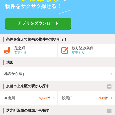
物件をサクサク探せる！
アプリをダウンロード
条件を変えて候補の物件を増やそう！
芝之町
絞り込み条件
変更する
変更する
地図
地図から探す
京都市上京区の駅から探す
今出川
鞍馬口
5,675
件
3,939
件
芝之町近隣の町域から探す