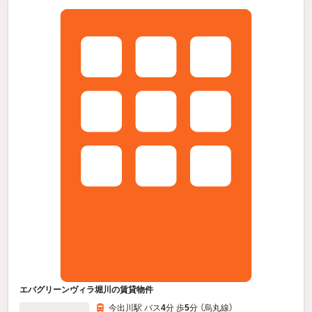
エバグリーンヴィラ堀川の賃貸物件
今出川駅 バス
4
分 歩
5
分 （烏丸線）