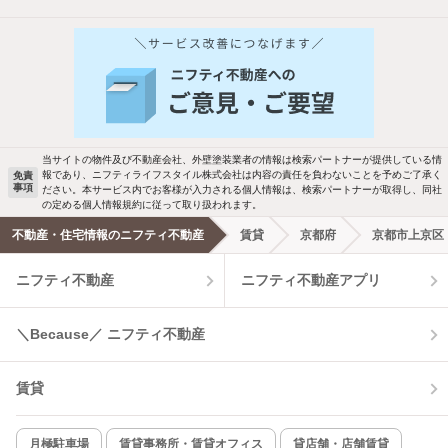
他の人はこんな条件で絞り込んでいます！
人気のこだわり条件
バス・トイレ別
2階以上
駐車場あり
ペット相談
当サイトの物件及び不動産会社、外壁塗装業者の情報は検索パートナーが提供している情
報であり、ニフティライフスタイル株式会社は内容の責任を負わないことを予めご了承く
免責
事項
ださい。本サービス内でお客様が入力される個人情報は、検索パートナーが取得し、同社
洗濯機置場あり
独立洗面台
の定める個人情報規約に従って取り扱われます。
不動産・住宅情報のニフティ不動産
賃貸
京都府
京都市上京区
エアコンあり
都市ガス
ニフティ不動産
ニフティ不動産アプリ
温水洗浄便座
オートロック
＼Because／ ニフティ不動産
コンロ2口以上
追焚き機能
賃貸
TV付インターホン
角部屋
新着のみ
インターネット無料
月極駐車場
賃貸事務所・賃貸オフィス
貸店舗・店舗賃貸