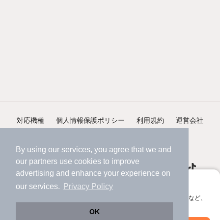
対応機種
個人情報保護ポリシー
利用規約
運営会社
ヘルプ・お問い合わせ
採用情報
By using our services, you agree that we and
our
partners
use cookies to improve
advertising and enhance your experience on
アプリに切り替えて、サクサクお部屋探し
our services.
Privacy Policy
会員登録なしですぐ使える。マップ検索やお気に入り保存など、
©NIFTY Lifestyle Co., Ltd.
アプリ限定の便利な機能が使えます！
OK