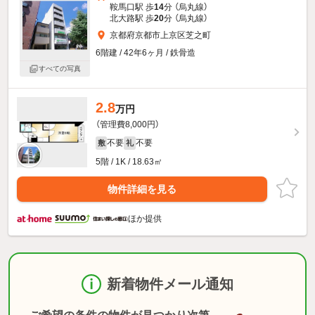
鞍馬口駅 歩
14
分 （烏丸線）
北大路駅 歩
20
分 （烏丸線）
京都府京都市上京区芝之町
6階建 / 42年6ヶ月 / 鉄骨造
すべての写真
2.8
万円
（管理費8,000円）
不要
不要
敷
礼
5階 / 1K / 18.63㎡
物件詳細を見る
ほか提供
新着物件メール通知