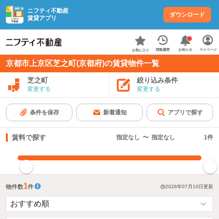
ニフティ不動産
ダウンロード
賃貸アプリ
お知らせ
閲覧履歴
マイページ
お気に入り
京都市上京区芝之町(京都府)の賃貸物件一覧
芝之町
絞り込み条件
変更する
変更する
条件を保存
新着通知
アプリで探す
賃料で探す
指定なし
〜
指定なし
1
件
指定した賃料で絞り込む
1
物件数
件
2026年07月10日
更新