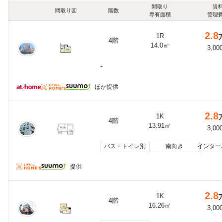
間取り
賃
間取り図
階数
専有面積
管理
2.8
1R
4階
14.0㎡
3,00
-
ほか提供
2.8
1K
4階
13.91㎡
3,00
バス・トイレ別
南向き
インター
提供
2.8
1K
4階
16.26㎡
3,00