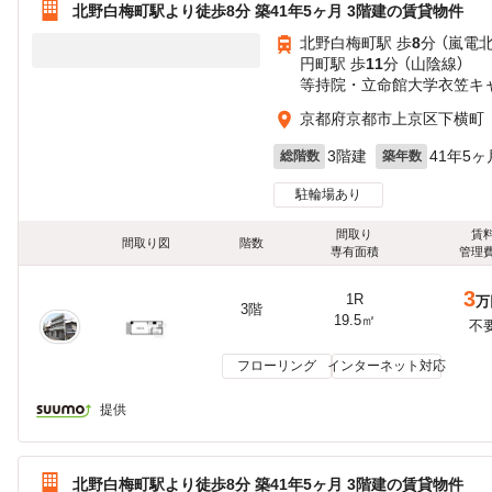
北野白梅町駅より徒歩8分 築41年5ヶ月 3階建の賃貸物件
北野白梅町駅 歩
8
分 （嵐電
円町駅 歩
11
分 （山陰線）
等持院・立命館大学衣笠キ
京都府京都市上京区下横町
3階建
41年5ヶ
総階数
築年数
駐輪場あり
間取り
賃
間取り図
階数
専有面積
管理
3
1R
万
3階
19.5㎡
不
フローリング
インターネット対応
提供
北野白梅町駅より徒歩8分 築41年5ヶ月 3階建の賃貸物件