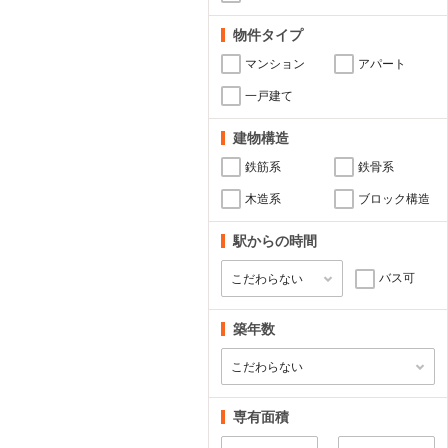
物件タイプ
マンション
アパート
一戸建て
建物構造
鉄筋系
鉄骨系
木造系
ブロック構造
駅からの時間
バス可
築年数
専有面積