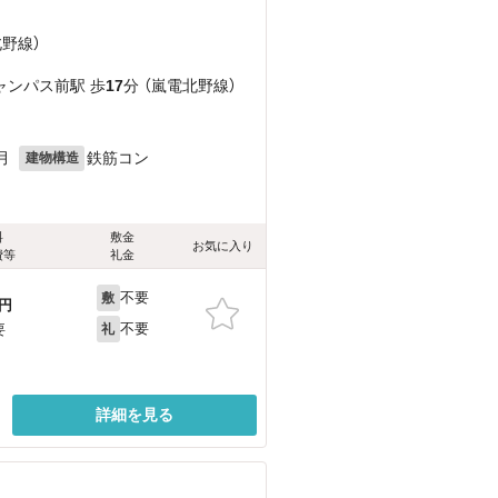
北野線）
ャンパス前駅 歩
17
分 （嵐電北野線）
月
鉄筋コン
建物構造
料
敷金
お気に入り
費等
礼金
不要
敷
円
不要
要
礼
詳細を見る