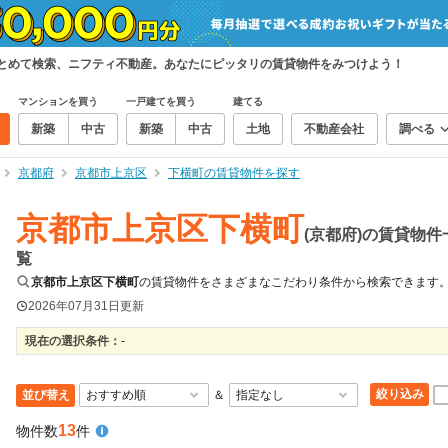
まとめて検索、ニフティ不動産。あなたにピッタリの賃貸物件をみつけよう！
マンションを買う
一戸建てを買う
建てる
新築
中古
新築
中古
土地
不動産会社
調べる
京都府
京都市上京区
下横町の賃貸物件を探す
京都市上京区下横町
(京都府)の賃貸物件
覧
京都市上京区下横町
の賃貸物件をさまざまなこだわり条件から検索できます
2026年07月31日
更新
現在の選択条件：
-
絞り込み
並び替え
＆
13
物件数
件