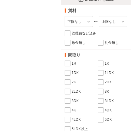
賃料
〜
管理費など込み
敷金無し
礼金無し
間取り
1R
1K
1DK
1LDK
2K
2DK
2LDK
3K
3DK
3LDK
4K
4DK
4LDK
5DK
5LDK以上