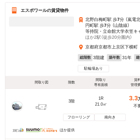
エスポワールの賃貸物件
北野白梅町駅 歩
7
分 （嵐電
円町駅 歩
7
分 （山陰線）
等持院・立命館大学衣笠キ
ほか2駅（徒歩20分圏内）
京都府京都市上京区下横町
3階建
31年
総階数
築年数
建
駐輪場あり
間取り
賃
間取り図
階数
専有面積
管理
3.3
1R
3階
21.0㎡
不
フローリング
南向き
ほか提供