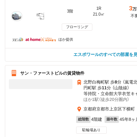
3
1R
万
3階
21.0㎡
不
フローリング
ほか提供
エスポワールのすべての部屋を
サン・ファーストビルの賃貸物件
北野白梅町駅 歩
8
分 （嵐電
円町駅 歩
11
分 （山陰線）
等持院・立命館大学衣笠キ
ほか1駅（徒歩20分圏内）
京都府京都市上京区下横町
4階建
45年8ヶ
総階数
築年数
駐輪場あり