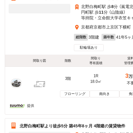
北野白梅町駅 歩
8
分 （嵐電
円町駅 歩
11
分 （山陰線）
等持院・立命館大学衣笠キ
京都府京都市上京区下横町
3階建
41年5ヶ
総階数
築年数
駐輪場あり
間取り
賃
間取り図
階数
専有面積
管理
3
1R
万
3階
18.0㎡
不
フローリング
南向き
角
提供
北野白梅町駅より徒歩5分 築45年8ヶ月 4階建の賃貸物件