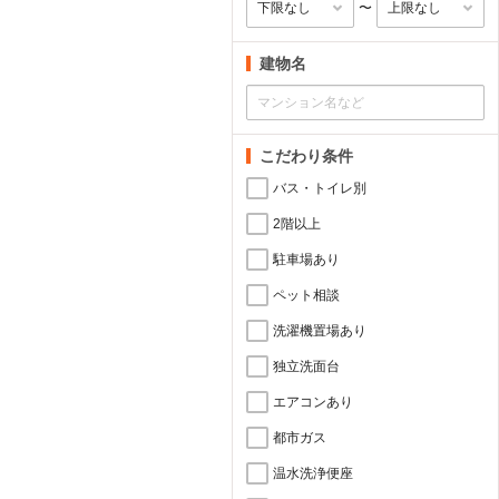
〜
建物名
こだわり条件
バス・トイレ別
2階以上
駐車場あり
ペット相談
洗濯機置場あり
独立洗面台
エアコンあり
都市ガス
温水洗浄便座