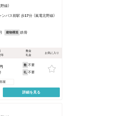
北野線）
ャンパス前駅 歩
17
分 （嵐電北野線）
月
鉄骨
建物構造
料
敷金
お気に入り
費等
礼金
不要
敷
円
不要
要
礼
部屋
詳細を見る