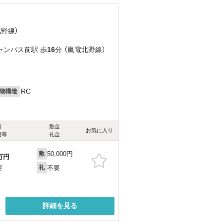
北野線）
ャンパス前駅 歩
16
分 （嵐電北野線）
RC
物構造
料
敷金
お気に入り
費等
礼金
50,000円
敷
万円
不要
要
礼
詳細を見る