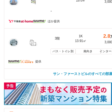
15.0㎡
3,00
-
ほか提供
2.8
1K
3階
13.91㎡
3,00
バス・トイレ別
南向き
インター
提供
サン・ファーストビルのすべての部