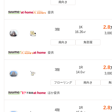
南向き
提供
2.8
1K
3階
16.26㎡
3,00
南向き
角部屋
提供
2.8
1R
3階
14.0㎡
3,00
フローリング
南向き
角
ほか提供
2.8
1R
4階