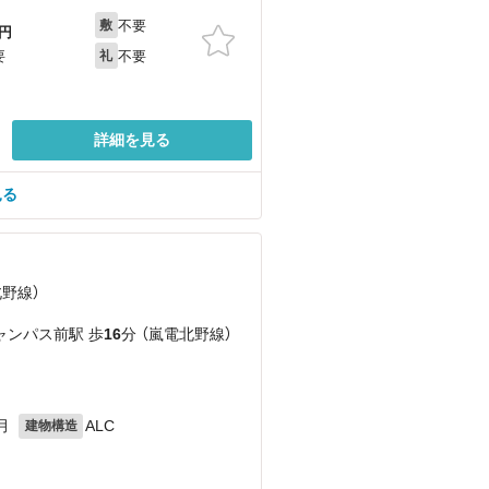
不要
敷
円
不要
要
礼
詳細を見る
見る
北野線）
ャンパス前駅 歩
16
分 （嵐電北野線）
月
ALC
建物構造