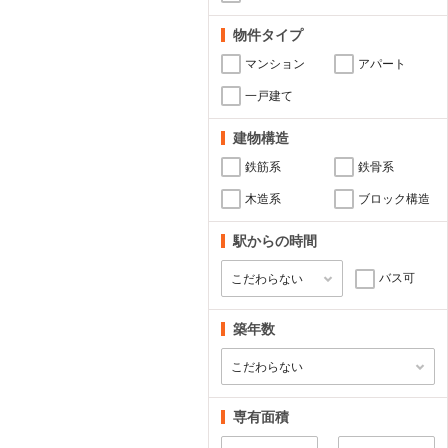
物件タイプ
マンション
アパート
一戸建て
建物構造
鉄筋系
鉄骨系
木造系
ブロック構造
駅からの時間
バス可
築年数
専有面積