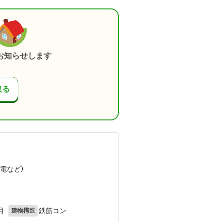
お知らせします
取る
叡電
など
）
月
鉄筋コン
建物構造