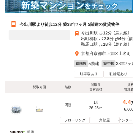
今出川駅より徒歩12分 築38年7ヶ月 5階建の賃貸物件
今出川駅 歩
12
分 （烏丸線）
出町柳駅 バス
8
分 歩
4
分 （
鞍馬口駅 歩
18
分 （烏丸線）
京都府京都市上京区山名町
5階建
38年7ヶ
総階数
築年数
駐車場あり
駐輪場あり
間取り
賃
間取り図
階数
専有面積
管理
4.4
1K
3階
26.23㎡
6,00
フローリング
角部屋
インター
提供