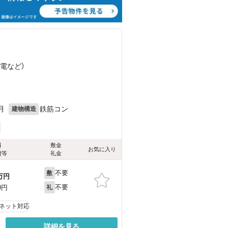
叡電
など
）
月
鉄筋コン
建物構造
料
敷金
お気に入り
費等
礼金
不要
敷
万円
不要
0円
礼
ネット対応
詳細を見る