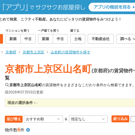
まとめて検索、ニフティ不動産。あなたにピッタリの賃貸物件をみつけよう！
マンションを買う
一戸建てを買う
建てる
新築
中古
新築
中古
土地
不動産会社
調べる
京都府
京都市上京区
山名町の賃貸物件を探す
京都市上京区山名町
(京都府)の賃貸物件
覧
京都市上京区山名町
の賃貸物件をさまざまなこだわり条件から検索できます
2026年07月03日
更新
現在の選択条件：
-
絞り込み
並び替え
＆
6
物件数
件