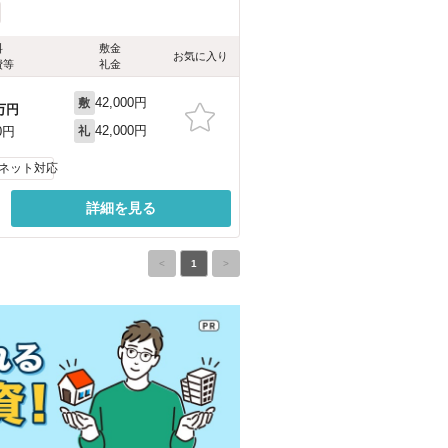
料
敷金
お気に入り
費等
礼金
42,000円
敷
万円
42,000円
0円
礼
ネット対応
詳細を見る
<
1
>