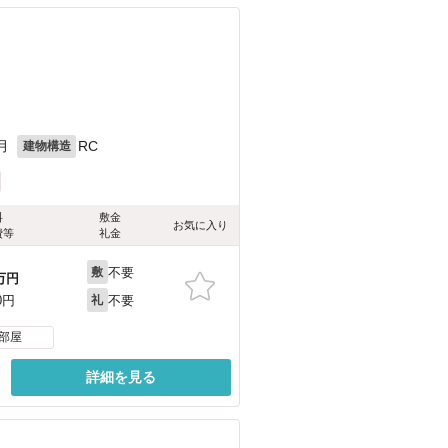
月
RC
建物構造
料
敷金
お気に入り
費等
礼金
不要
敷
万円
不要
0円
礼
部屋
詳細を見る