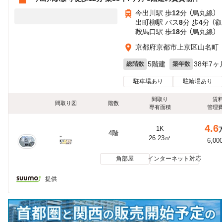
今出川駅 歩
12
分 （烏丸線）
出町柳駅 バス
8
分 歩
4
分 （
鞍馬口駅 歩
18
分 （烏丸線）
京都府京都市上京区山名町
5階建
38年7ヶ
総階数
築年数
駐車場あり
駐輪場あり
間取り
賃
間取り図
階数
専有面積
管理
4.6
1K
4階
26.23㎡
6,00
角部屋
インターネット対応
提供