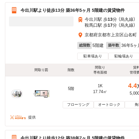
今出川駅より徒歩13分 築36年5ヶ月 5階建の賃貸物件
今出川駅 歩
13
分 （烏丸線）
鞍馬口駅 歩
17
分 （烏丸線）
京都府京都市上京区山名町
5階建
36年5ヶ
総階数
築年数
駐車場あり
駐輪場あり
間取り
賃
間取り図
階数
専有面積
管理
4.4
1K
5階
17.74㎡
5,00
フローリング
オートロック
角
提供
今出川駅より徒歩12分 築38年7ヶ月 5階建の賃貸物件