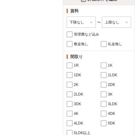
賃料
〜
管理費など込み
敷金無し
礼金無し
間取り
1R
1K
1DK
1LDK
2K
2DK
2LDK
3K
3DK
3LDK
4K
4DK
4LDK
5DK
5LDK以上