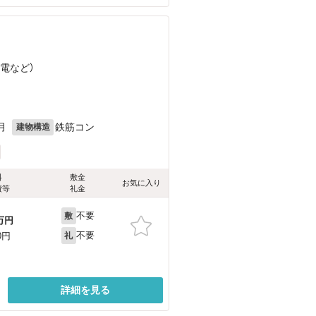
叡電
など
）
月
鉄筋コン
建物構造
料
敷金
お気に入り
費等
礼金
不要
敷
万円
不要
0円
礼
詳細を見る