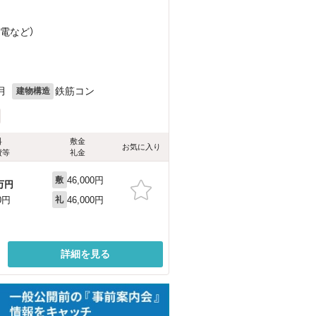
叡電
など
）
月
鉄筋コン
建物構造
料
敷金
お気に入り
費等
礼金
46,000円
敷
万円
46,000円
0円
礼
詳細を見る