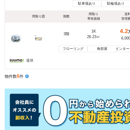
駐車場あり
駐輪場あり
間取り
賃
間取り図
階数
専有面積
管理
4.2
1K
3階
26.23㎡
6,00
フローリング
角部屋
インター
提供
6
物件数
件