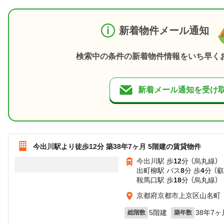
新着物件メール通知
検索中の条件の新着物件情報をいち早く
新着メール通知を受け
今出川駅より徒歩12分 築38年7ヶ月 5階建の賃貸物件
今出川駅 歩
12
分 （烏丸線）
出町柳駅 バス
8
分 歩
4
分 （
鞍馬口駅 歩
18
分 （烏丸線）
京都府京都市上京区山名町
5階建
38年7ヶ
総階数
築年数