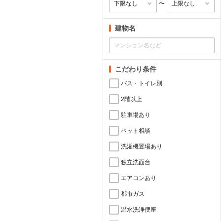
〜
建物名
こだわり条件
バス・トイレ別
2階以上
駐車場あり
ペット相談
洗濯機置場あり
独立洗面台
エアコンあり
都市ガス
温水洗浄便座