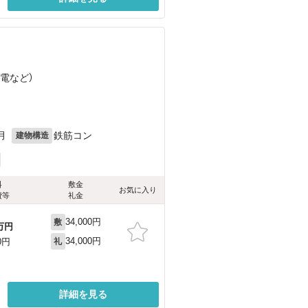
叡電
など
）
月
鉄筋コン
建物構造
料
敷金
お気に入り
費等
礼金
34,000円
敷
万円
34,000円
0円
礼
詳細を見る