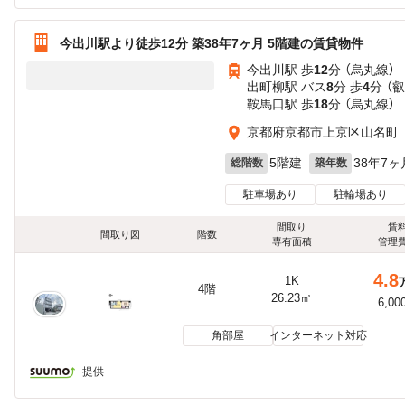
今出川駅より徒歩12分 築38年7ヶ月 5階建の賃貸物件
今出川駅 歩
12
分 （烏丸線）
出町柳駅 バス
8
分 歩
4
分 （
鞍馬口駅 歩
18
分 （烏丸線）
京都府京都市上京区山名町
5階建
38年7ヶ
総階数
築年数
駐車場あり
駐輪場あり
間取り
賃
間取り図
階数
専有面積
管理
4.8
1K
4階
26.23㎡
6,00
角部屋
インターネット対応
提供