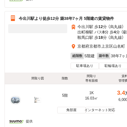
今出川駅より徒歩12分 築38年7ヶ月 5階建の賃貸物件
今出川駅 歩
12
分 （烏丸線）
出町柳駅 バス
8
分 歩
4
分 （
鞍馬口駅 歩
18
分 （烏丸線）
京都府京都市上京区山名町
5階建
38年7ヶ
総階数
築年数
駐車場あり
駐輪場あり
間取り
賃
間取り図
階数
専有面積
管理
3.4
1K
5階
16.03㎡
6,00
角部屋
インターネット対応
提供