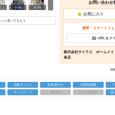
お問い合わせ番号
その他
室
その他
その他
お気に入り
もっと送ってもらう
携帯・スマートフォ
URLをス
株式会社サイラス ホームメイ
条店
情報
宅配ボックス
駐車場付き
浴室乾燥機
上
オートロック
南向き
ペット相談可
追