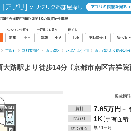
市南区吉祥院西浦町） 3階 1Kの賃貸物件情報
マンションを買う
一戸建てを買う
建てる
新築
中古
新築
中古
土地
不動産会社
調べる
京都府
京都市南区
西大路駅
たばさはうすII
西大路駅より徒歩14分
西大路駅より徒歩14分 （京都市南区吉祥院西
掲載期限
7.65万円
賃料
＋ 
1K
間取り
（専有面積：
無 / 1ヶ月
敷金/礼金