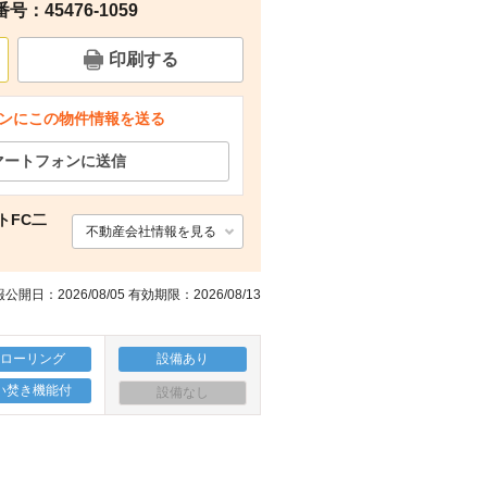
：45476-1059
周辺
その他
周辺
周辺
印刷する
ンにこの物件情報を送る
マートフォンに送信
トFC二
不動産会社情報を見る
公開日：2026/08/05 有効期限：2026/08/13
フローリング
設備あり
い焚き機能付
設備なし