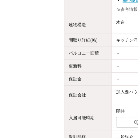
梅小路
※参考情報
木造
建物構造
間取り詳細(帖)
キッチン洋室
バルコニー面積
－
更新料
－
保証金
－
加入要ハウ
保証会社
即時
入居可能時期
取引態様
一般媒介