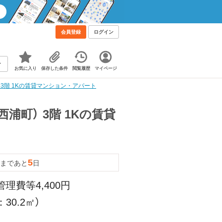
会員登録
ログイン
お気に入り
保存した条件
閲覧履歴
マイページ
 3階 1Kの賃貸マンション・アパート
浦町） 3階 1Kの賃貸
5
まであと
日
管理費等4,400円
30.2㎡）