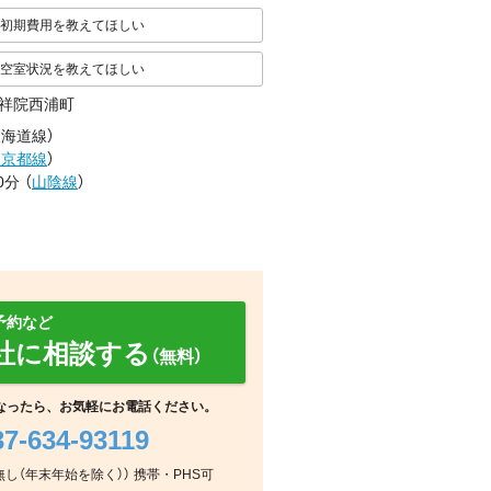
初期費用を教えてほしい
空室状況を教えてほしい
祥院西浦町
東海道線
）
鉄京都線
）
0分
（
山陰線
）
予約など
社に相談する
（無料）
なったら、お気軽にお電話ください。
37-634-93119
その他
その他
その他
：無し（年末年始を除く）） 携帯・PHS可