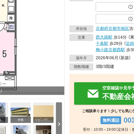
京都府
京都市南区
吉
所在地
西大路駅
歩14分
（
交通
十条駅
歩28分
（
近
梅小路京都西駅
歩3
2026年06月（新築）
築年月
3階/3階建
階数/階建
空室確認や見学
り
不動産会
ご相談承ります！少しでも気に
00
無料通話
観
外観
リビング/ダイニング
受付：10:00～19:00（定休日