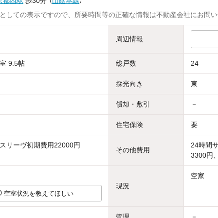
京都西駅
歩30分
（
山陰本線
）
としての表示ですので、所要時間等の正確な情報は不動産会社にお問い
周辺情報
 9.5帖
総戸数
24
採光向き
東
償却・敷引
－
住宅保険
要
スリーヴ初期費用22000円
24時間
その他費用
3300円
空家
現況
空室状況を教えてほしい
管理
－