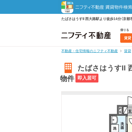
たばさはうすII 西大路駅より徒歩14分（京都
借りる
賃貸
不動産・住宅情報のニフティ不動産
賃貸
たばさはうすII 
物件
即入居可