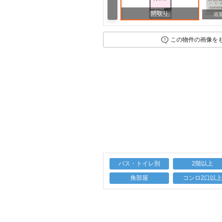
間取り
浴
この物件の画像を
バス・トイレ別
2階以上
角部屋
コンロ2口以