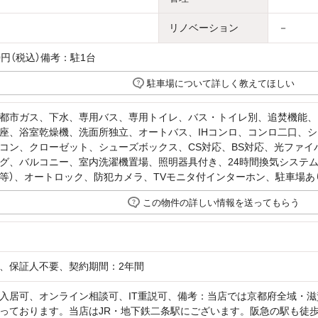
リノベーション
－
00円（税込）備考：駐1台
駐車場について詳しく教えてほしい
都市ガス、下水、専用バス、専用トイレ、バス・トイレ別、追焚機能、
座、浴室乾燥機、洗面所独立、オートバス、IHコンロ、コンロ二口、
コン、クローゼット、シューズボックス、CS対応、BS対応、光ファイ
グ、バルコニー、室内洗濯機置場、照明器具付き、24時間換気システム
等）、オートロック、防犯カメラ、TVモニタ付インターホン、駐車場あ
この物件の詳しい情報を送ってもらう
、保証人不要、契約期間：2年間
入居可、オンライン相談可、IT重説可、備考：当店では京都府全域・
っております。当店はJR・地下鉄二条駅にございます。阪急の駅も徒