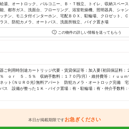
給湯、オートロック、バルコニー、Ｂ・Ｔ独立、トイレ、収納スペース
能、都市ガス、洗面台、フローリング、浴室乾燥機、照明器具、シャン
ッチン、モニタ付インターホン、宅配ＢＯＸ、駐輪場、クロゼット、Ｃ
ラス、防犯カメラ、オートバス、洗面所独立、バイク置き場
この物件の詳しい情報を送ってもらう
器ご利用時別途カートリッジ代要・賃貸保証等：加入要（初回保証料：
％ ｏｒ ５．５％ 収納手数料：１７０円/月）・維持費等：ｒｕｕｍサポ
ネット（ＮＵＲＯ光）無料アパート 防犯カメラ・オートロック完備 
バス 設備が整った１Ｋ・バイク置場：有・駐輪場：有・仲介手数料：0.
お急ぎください
本日が掲載期限です