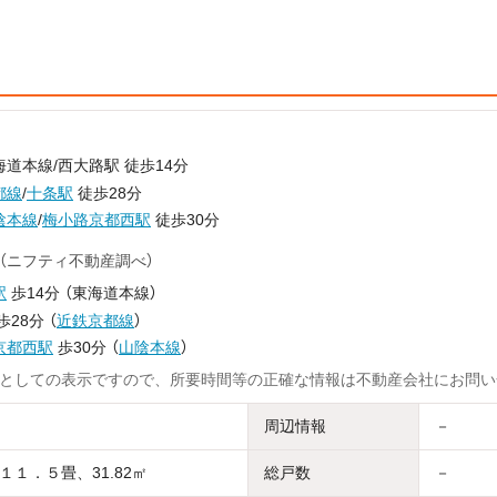
道本線/西大路駅 徒歩14分
都線
/
十条駅
徒歩28分
陰本線
/
梅小路京都西駅
徒歩30分
（ニフティ不動産調べ）
駅
歩14分
（
東海道本線
）
歩28分
（
近鉄京都線
）
京都西駅
歩30分
（
山陰本線
）
としての表示ですので、所要時間等の正確な情報は不動産会社にお問い
周辺情報
－
１１．５畳、31.82㎡
総戸数
－