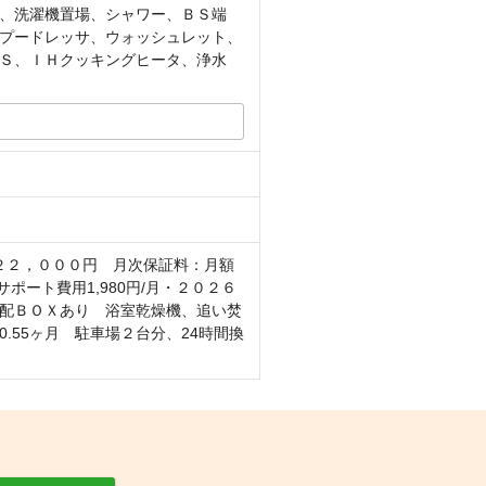
、洗濯機置場、シャワー、ＢＳ端
プードレッサ、ウォッシュレット、
Ｓ、ＩＨクッキングヒータ、浄水
２２，０００円 月次保証料：月額
ート費用1,980円/月・２０２６
宅配ＢＯＸあり 浴室乾燥機、追い焚
55ヶ月 駐車場２台分、24時間換