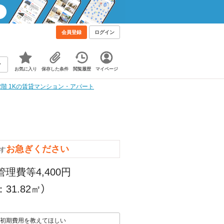
会員登録
ログイン
お気に入り
保存した条件
閲覧履歴
マイページ
2階 1Kの賃貸マンション・アパート
お急ぎください
す
管理費等4,400円
31.82㎡）
初期費用を教えてほしい