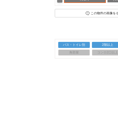
この物件の画像を
バス・トイレ別
2階以上
角部屋
コンロ2口以