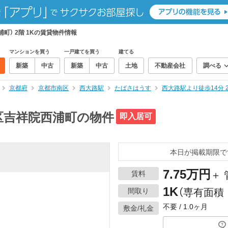
町） 2階 1Kの賃貸物件情報
マンションを買う
一戸建てを買う
建てる
新築
中古
新築
中古
土地
不動産会社
調べる
京都府
京都市南区
西大路駅
たばさはうす
西大路駅より徒歩14分 
区吉祥院西浦町の物件
即入居可
本日が掲載期限で
7.75万円
賃料
＋ 
1K
間取り
（専有面積：
不要 / 1.0ヶ月
敷金/礼金