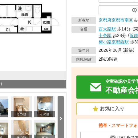
京都府
京都市南区
吉
所在地
西大路駅
歩14分
（
交通
十条駅
歩28分
（
近
梅小路京都西駅
歩3
2026年06月（新築）
築年月
2階/3階建
階数/階建
空室確認や見学
り
不動産会
お気に入り
観
その他
その他
携帯・スマートフォ
URLをス
その他
他
その他
室内