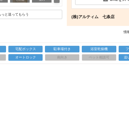
もっと送ってもらう
(株)アルティム 七条店
情報
宅配ボックス
駐車場付き
浴室乾燥機
上
オートロック
南向き
ペット相談可
追