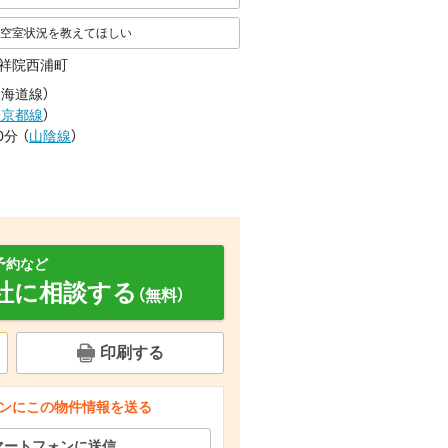
空室状況を教えてほしい
祥院西浦町
東海道線
）
鉄京都線
）
0分
（
山陰線
）
予約など
社に相談する
（無料）
印刷する
その他
その他
その他
ンにこの物件情報を送る
マートフォンに送信
間取り
その他
その他
その他