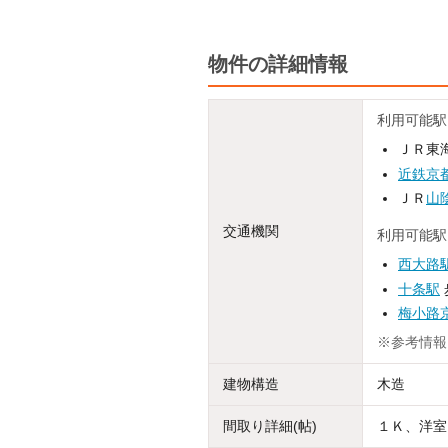
物件の詳細情報
利用可能駅
ＪＲ東海
近鉄京
ＪＲ
山
交通機関
利用可能駅
西大路
十条駅
梅小路
※参考情報
建物構造
木造
間取り詳細(帖)
１Ｋ、洋室