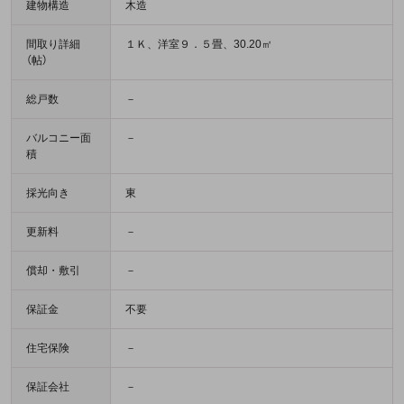
建物構造
木造
間取り詳細
１Ｋ、洋室９．５畳、30.20㎡
（帖）
総戸数
－
バルコニー面
－
積
採光向き
東
更新料
－
償却・敷引
－
保証金
不要
住宅保険
－
保証会社
－