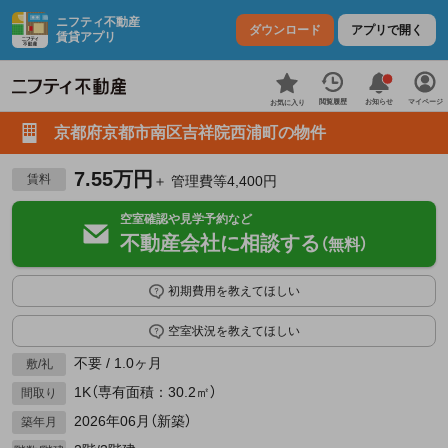
ニフティ不動産
ダウンロード
アプリで開く
賃貸アプリ
お知らせ
閲覧履歴
マイページ
お気に入り
京都府京都市南区吉祥院西浦町の物件
7.55万円
賃料
＋ 管理費等4,400円
空室確認や見学予約など
不動産会社に相談する
（無料）
初期費用を教えてほしい
空室状況を教えてほしい
不要 / 1.0ヶ月
敷/礼
1K（専有面積：30.2㎡）
間取り
2026年06月（新築）
築年月