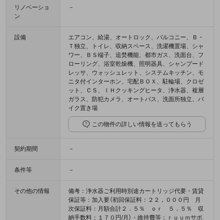
リノベーショ
－
ン
設備
エアコン、給湯、オートロック、バルコニー、Ｂ・
Ｔ独立、トイレ、収納スペース、洗濯機置場、シャ
ワー、ＢＳ端子、追焚機能、都市ガス、洗面台、フ
ローリング、浴室乾燥機、照明器具、シャンプード
レッサ、ウォッシュレット、システムキッチン、モ
ニタ付インターホン、宅配ＢＯＸ、駐輪場、クロゼ
ット、ＣＳ、ＩＨクッキングヒータ、浄水器、複層
ガラス、防犯カメラ、オートバス、洗面所独立、バ
イク置き場
この物件の詳しい情報を送ってもらう
契約期間
－
条件等
－
その他の情報
備考：浄水器ご利用時別途カートリッジ代要・賃貸
保証等：加入要（初回保証料：２２，０００円 月
次保証料：月額合計２．５％ ｏｒ ５．５％ 収
納手数料：１７０円/月）・維持費等：ｒｕｕｍサポ