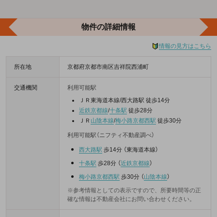
物件の詳細情報
情報の見方はこちら
所在地
京都府京都市南区吉祥院西浦町
交通機関
利用可能駅
ＪＲ東海道本線/西大路駅 徒歩14分
近鉄京都線
/
十条駅
徒歩28分
ＪＲ
山陰本線
/
梅小路京都西駅
徒歩30分
利用可能駅（ニフティ不動産調べ）
西大路駅
歩14分
（
東海道本線
）
十条駅
歩28分
（
近鉄京都線
）
梅小路京都西駅
歩30分
（
山陰本線
）
※参考情報としての表示ですので、所要時間等の正
確な情報は不動産会社にお問い合わせください。