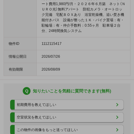
ート費用1,980円/月・２０２６年６月築 ネット（Ｎ
ＵＲＯ光）無料アパート 防犯カメラ・オートロッ
ク完備 宅配ＢＯＸあり 浴室乾燥機、追い焚き機
能付きバス 設備が整った１Ｋ・バイク置場：有・
駐輪場：有・仲介手数料：0.55ヶ月 駐車場２台
分、24時間換気システム
物件ID
1112115417
情報公開日
2026/07/26
有効期限
2026/08/09
Q
知りたいことを気軽に質問できます(無料)
初期費用を教えてほしい
空室状況を教えてほしい
この物件の画像をもっと送ってほしい