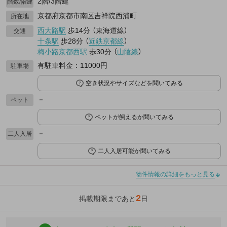
2階/3階建
階数/階建
京都府京都市南区吉祥院西浦町
所在地
西大路駅
歩14分
（
東海道線
）
交通
十条駅
歩28分
（
近鉄京都線
）
梅小路京都西駅
歩30分
（
山陰線
）
有駐車料金：11000円
駐車場
空き状況やサイズなどを聞いてみる
－
ペット
ペットが飼えるか聞いてみる
－
二人入居
二人入居可能か聞いてみる
物件情報の詳細をもっと見る
2
掲載期限まであと
日