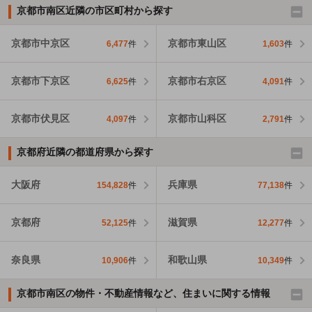
京都市南区近隣の市区町村から探す
京都市中京区
京都市東山区
6,477
件
1,603
件
京都市下京区
京都市右京区
6,625
件
4,091
件
京都市伏見区
京都市山科区
4,097
件
2,791
件
京都府近隣の都道府県から探す
大阪府
兵庫県
154,828
件
77,138
件
京都府
滋賀県
52,125
件
12,277
件
奈良県
和歌山県
10,906
件
10,349
件
京都市南区の物件・不動産情報など、住まいに関する情報