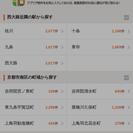
西大路近隣の駅から探す
桂川
十条
2,077
件
1,198
件
九条
東寺
1,617
件
1,669
件
西大路
2,017
件
京都市南区の町域から探す
吉祥院宮ノ東町
吉祥院清水町
109
件
645
件
東九条宇賀辺町
唐橋川久保町
2,298
件
1,328
件
上鳥羽勧進橋町
上鳥羽北花名町
434
件
279
件