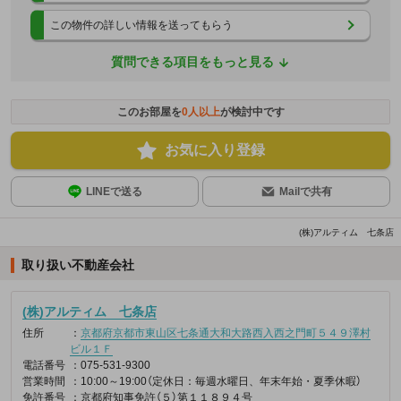
この物件の詳しい情報を送ってもらう
質問できる項目をもっと見る
このお部屋を
0
人以上
が検討中です
お気に入り登録
LINEで送る
Mailで共有
(株)アルティム 七条店
取り扱い不動産会社
(株)アルティム 七条店
住所
：
京都府京都市東山区七条通大和大路西入西之門町５４９澤村
ビル１Ｆ
電話番号
：075-531-9300
営業時間
：10:00～19:00（定休日：毎週水曜日、年末年始・夏季休暇）
免許番号
：京都府知事免許（５）第１１８９４号