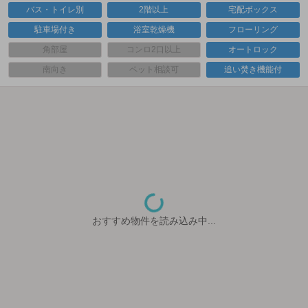
バス・トイレ別
2階以上
宅配ボックス
駐車場付き
浴室乾燥機
フローリング
角部屋
コンロ2口以上
オートロック
南向き
ペット相談可
追い焚き機能付
おすすめ物件を読み込み中...