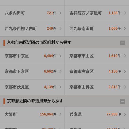
八条内田町
吉祥院西ノ茶屋町
721
件
1,128
件
西九条西柳ノ内町
西九条南田町
249
件
1,066
件
京都市南区近隣の市区町村から探す
京都市中京区
京都市東山区
6,484
件
1,619
件
京都市下京区
京都市右京区
6,662
件
4,150
件
京都市伏見区
京都市山科区
4,139
件
2,813
件
京都府近隣の都道府県から探す
大阪府
兵庫県
156,064
件
77,858
件