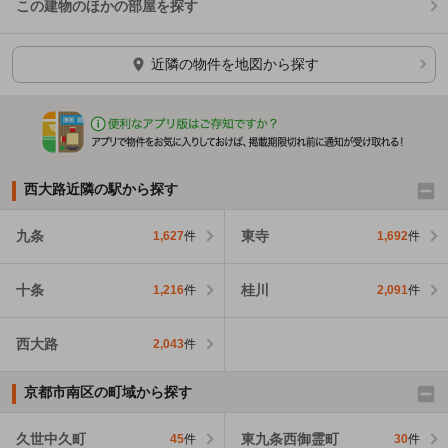
この建物のほかの部屋を探す
ほかの部屋を検索中…
近隣の物件を地図から探す
西大路近隣の駅から探す
九条
東寺
1,627
件
1,692
件
十条
桂川
1,216
件
2,091
件
西大路
2,043
件
京都市南区の町域から探す
久世中久町
東九条西御霊町
45
件
30
件