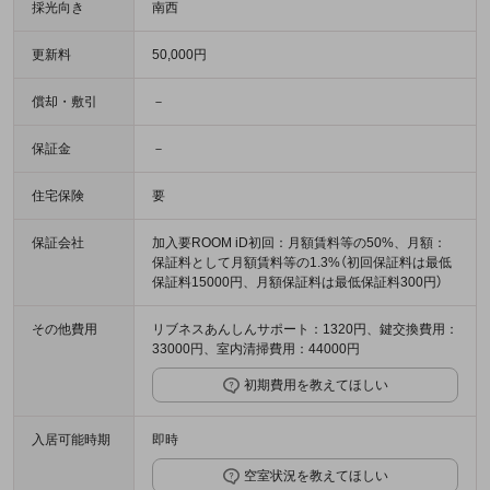
採光向き
南西
更新料
50,000円
償却・敷引
－
保証金
－
住宅保険
要
保証会社
加入要ROOM iD初回：月額賃料等の50%、月額：
保証料として月額賃料等の1.3%（初回保証料は最低
保証料15000円、月額保証料は最低保証料300円）
その他費用
リブネスあんしんサポート：1320円、鍵交換費用：
33000円、室内清掃費用：44000円
初期費用を教えてほしい
入居可能時期
即時
空室状況を教えてほしい