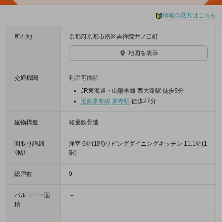
情報の見方はこちら
所在地
京都府京都市南区吉祥院井ノ口町
地図を表示
交通機関
利用可能駅
JR東海道・山陽本線 西大路駅 徒歩9分
近鉄京都線
東寺駅
徒歩27分
建物構造
軽量鉄骨造
間取り詳細
洋室 6帖(1階)リビングダイニングキッチン 11.1帖(1
（帖）
階)
総戸数
9
バルコニー面
－
積