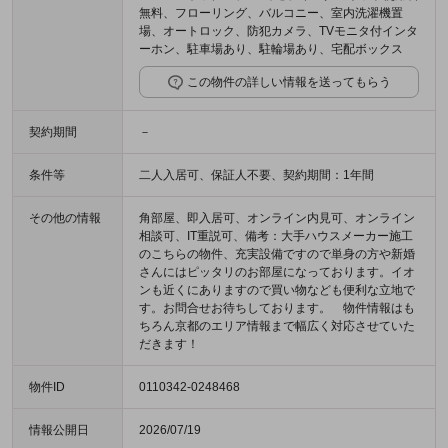
無料、フローリング、バルコニー、室内洗濯機置
場、オートロック、防犯カメラ、TVモニタ付インタ
ーホン、駐車場あり、駐輪場あり、宅配ボックス
この物件の詳しい情報を送ってもらう
契約期間
－
条件等
二人入居可、保証人不要、契約期間：1年間
その他の情報
角部屋、即入居可、オンライン内見可、オンライン
相談可、IT重説可、備考：大手ハウスメーカー施工
のこちらの物件、充実設備ですので単身の方や新婚
さんにはピッタリのお部屋になっております。イオ
ンも近くにありますので買い物なども便利な立地で
す。お問合せお待ちしております。 物件情報はも
ちろん京都のエリア情報まで幅広く対応させていた
だきます！
物件ID
0110342-0248468
情報公開日
2026/07/19