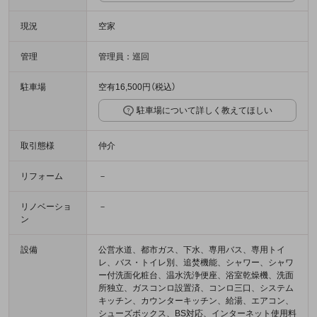
現況
空家
管理
管理員：巡回
駐車場
空有16,500円（税込）
駐車場について詳しく教えてほしい
取引態様
仲介
リフォーム
－
リノベーショ
－
ン
設備
公営水道、都市ガス、下水、専用バス、専用トイ
レ、バス・トイレ別、追焚機能、シャワー、シャワ
ー付洗面化粧台、温水洗浄便座、浴室乾燥機、洗面
所独立、ガスコンロ設置済、コンロ三口、システム
キッチン、カウンターキッチン、給湯、エアコン、
シューズボックス、BS対応、インターネット使用料