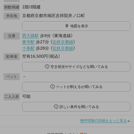
1階/3階建
階数/階建
京都府京都市南区吉祥院井ノ口町
所在地
地図を表示
西大路駅
歩9分
（
東海道線
）
交通
東寺駅
歩27分
（
近鉄京都線
）
十条駅
歩28分
（
近鉄京都線
）
空有16,500円（税込）
駐車場
空き状況やサイズなどを聞いてみる
－
ペット
ペットが飼えるか聞いてみる
可能
二人入居
詳しい条件を聞いてみる
物件情報の詳細をもっと見る