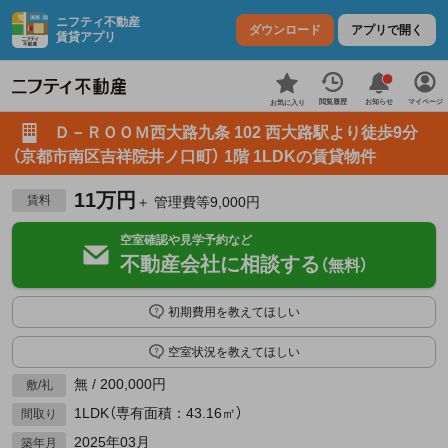
ニフティ不動産
ダウンロード
アプリで開く
賃貸アプリ
お知らせ
閲覧履歴
マイページ
お気に入り
Ｄ－ＲＯＯＭ西大路九条 102 西大路駅より徒歩9分
（京都市南区吉祥院井ノ口町） 1階 1LDKの賃貸物件
11万円
賃料
＋ 管理費等9,000円
空室確認や見学予約など
不動産会社に相談する
（無料）
初期費用を教えてほしい
空室状況を教えてほしい
無 / 200,000円
敷/礼
1LDK（専有面積：43.16㎡）
間取り
2025年03月
築年月