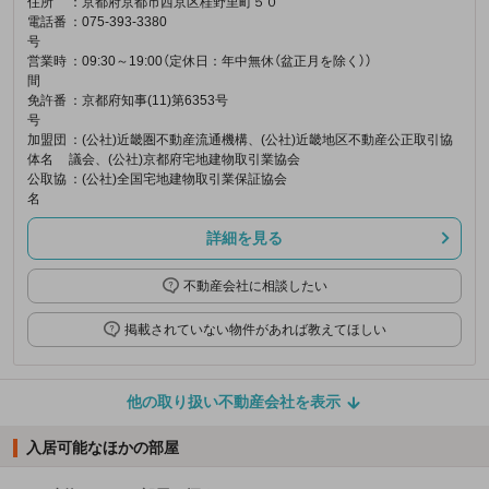
住所
：京都府京都市西京区桂野里町５０
電話番
：075-393-3380
号
営業時
：09:30～19:00（定休日：年中無休（盆正月を除く））
間
免許番
：京都府知事(11)第6353号
号
加盟団
：(公社)近畿圏不動産流通機構、(公社)近畿地区不動産公正取引協
体名
議会、(公社)京都府宅地建物取引業協会
公取協
：(公社)全国宅地建物取引業保証協会
名
詳細を見る
不動産会社に相談したい
掲載されていない物件があれば教えてほしい
他の取り扱い不動産会社を表示
入居可能なほかの部屋