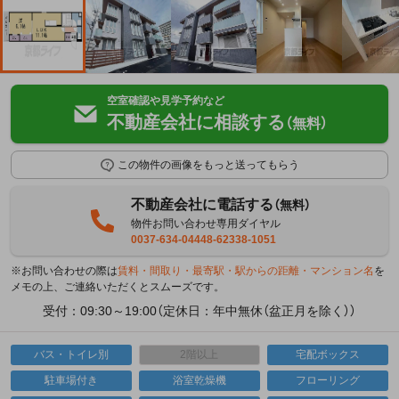
空室確認や見学予約など
不動産会社に相談する
（無料）
この物件の画像をもっと送ってもらう
不動産会社に電話する
（無料）
物件お問い合わせ専用ダイヤル
0037-634-04448-62338-1051
※お問い合わせの際は
賃料・間取り・最寄駅・駅からの距離・マンション名
を
メモの上、ご連絡いただくとスムーズです。
受付：09:30～19:00（定休日：年中無休（盆正月を除く））
バス・トイレ別
2階以上
宅配ボックス
駐車場付き
浴室乾燥機
フローリング