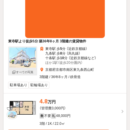
東寺駅より徒歩5分 築36年8ヶ月 3階建の賃貸物件
東寺駅 歩
5
分 （近鉄京都線）
九条駅 歩
8
分 （烏丸線）
十条駅 歩
10
分 （近鉄京都線
など
）
ほか1駅（徒歩20分圏内）
京都府京都市南区東九条西山町
すべての写真
3階建 / 36年8ヶ月 / 鉄骨造
駐車場あり
駐輪場あり
4.8
万円
（管理費3,000円）
不要
48,000円
敷
礼
3階 / 1K / 22.0㎡