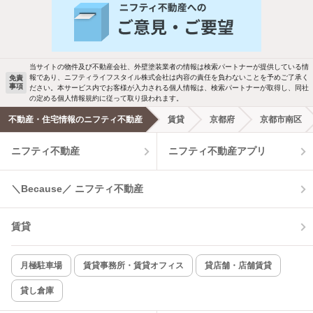
バス・トイレ別
2階以上
駐車場あり
ペット相談
当サイトの物件及び不動産会社、外壁塗装業者の情報は検索パートナーが提供している情
報であり、ニフティライフスタイル株式会社は内容の責任を負わないことを予めご了承く
免責
事項
ださい。本サービス内でお客様が入力される個人情報は、検索パートナーが取得し、同社
洗濯機置場あり
独立洗面台
の定める個人情報規約に従って取り扱われます。
不動産・住宅情報のニフティ不動産
賃貸
京都府
京都市南区
エアコンあり
都市ガス
ニフティ不動産
ニフティ不動産アプリ
温水洗浄便座
オートロック
＼Because／ ニフティ不動産
コンロ2口以上
追焚き機能
賃貸
TV付インターホン
角部屋
新着のみ
インターネット無料
月極駐車場
賃貸事務所・賃貸オフィス
貸店舗・店舗賃貸
貸し倉庫
該当件数:
物件一覧に反映