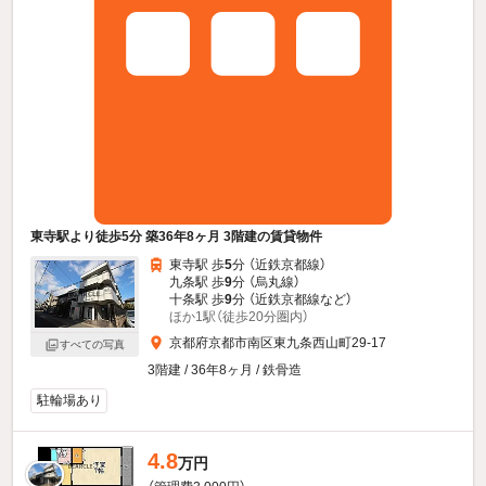
東寺駅より徒歩5分 築36年8ヶ月 3階建の賃貸物件
東寺駅 歩
5
分 （近鉄京都線）
九条駅 歩
9
分 （烏丸線）
十条駅 歩
9
分 （近鉄京都線
など
）
ほか1駅（徒歩20分圏内）
京都府京都市南区東九条西山町29-17
すべての写真
3階建 / 36年8ヶ月 / 鉄骨造
駐輪場あり
4.8
万円