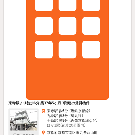
東寺駅より徒歩6分 築37年5ヶ月 3階建の賃貸物件
東寺駅 歩
6
分 （近鉄京都線）
九条駅 歩
8
分 （烏丸線）
十条駅 歩
9
分 （近鉄京都線
など
）
ほか1駅（徒歩20分圏内）
京都府京都市南区東九条西山町