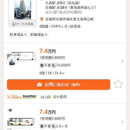
九条駅 歩
5
分 （烏丸線）
京都駅 歩
10
分 （東海新幹線
など
）
ほか1駅（徒歩20分圏内）
京都府京都市南区東九条西山町
すべての写真
8階建 / 15年5ヶ月 / 鉄骨造
駐車場あり
駐輪場あり
7.4
万円
（管理費5,800円）
不要
74,000円
敷
礼
8階 / 1K / 31.4㎡
お問い合わせ
（無料）
ほか提供
7.4
万円
（管理費5,800円）
不要
1.0ヶ月
敷
礼