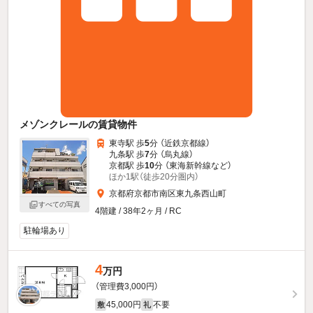
メゾンクレールの賃貸物件
東寺駅 歩
5
分 （近鉄京都線）
九条駅 歩
7
分 （烏丸線）
京都駅 歩
10
分 （東海新幹線
など
）
ほか1駅（徒歩20分圏内）
京都府京都市南区東九条西山町
すべての写真
4階建 / 38年2ヶ月 / RC
駐輪場あり
4
万円
（管理費3,000円）
45,000円
不要
敷
礼