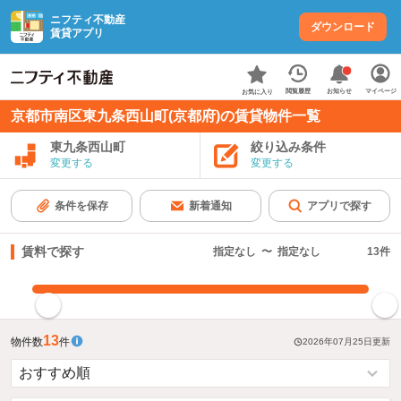
ニフティ不動産
ダウンロード
賃貸アプリ
お知らせ
閲覧履歴
マイページ
お気に入り
京都市南区東九条西山町(京都府)の賃貸物件一覧
東九条西山町
絞り込み条件
変更する
変更する
条件を保存
新着通知
アプリで探す
賃料で探す
指定なし
〜
指定なし
13
件
指定した賃料で絞り込む
13
物件数
件
2026年07月25日
更新