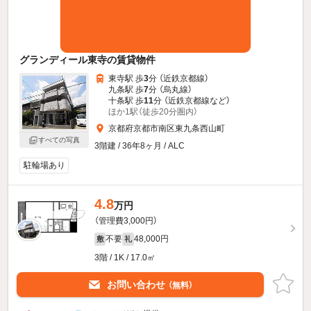
グランディール東寺の賃貸物件
東寺駅 歩
3
分 （近鉄京都線）
九条駅 歩
7
分 （烏丸線）
十条駅 歩
11
分 （近鉄京都線
など
）
ほか1駅（徒歩20分圏内）
京都府京都市南区東九条西山町
すべての写真
3階建 / 36年8ヶ月 / ALC
駐輪場あり
4.8
万円
（管理費3,000円）
不要
48,000円
敷
礼
3階 / 1K / 17.0㎡
お問い合わせ
（無料）