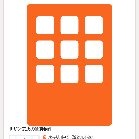
サザン京央の賃貸物件
東寺駅 歩
4
分 （近鉄京都線）