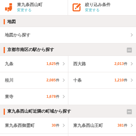
東九条西山町
絞り込み条件
変更する
変更する
地図
地図から探す
京都市南区の駅から探す
九条
西大路
1,625
件
2,013
件
桂川
十条
2,085
件
1,210
件
東寺
1,678
件
東九条西山町近隣の町域から探す
東九条西御霊町
東九条西山王町
30
件
381
件