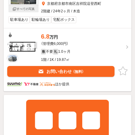
京都府京都市南区吉祥院這登西町
すべての写真
2階建 / 24年2ヶ月 / 木造
駐車場あり
駐輪場あり
宅配ボックス
6.8
万円
（管理費6,000円）
不要
1.0ヶ月
敷
礼
1階 / 1K / 19.87㎡
お問い合わせ
（無料）
ほか提供