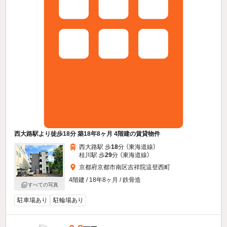
西大路駅より徒歩18分 築18年8ヶ月 4階建の賃貸物件
西大路駅 歩
18
分 （東海道線）
桂川駅 歩
29
分 （東海道線）
京都府京都市南区吉祥院這登西町
4階建 / 18年8ヶ月 / 鉄骨造
すべての写真
駐車場あり
駐輪場あり