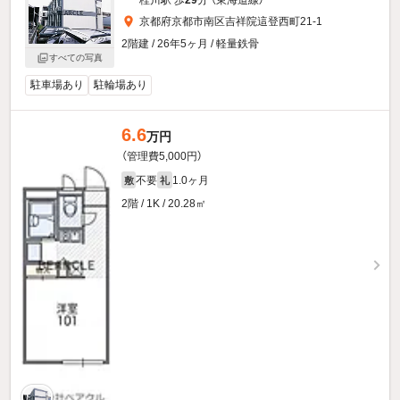
桂川駅 歩
29
分 （東海道線）
京都府京都市南区吉祥院這登西町21-1
2階建 / 26年5ヶ月 / 軽量鉄骨
すべての写真
駐車場あり
駐輪場あり
6.6
万円
（管理費5,000円）
不要
1.0ヶ月
敷
礼
2階 / 1K / 20.28㎡