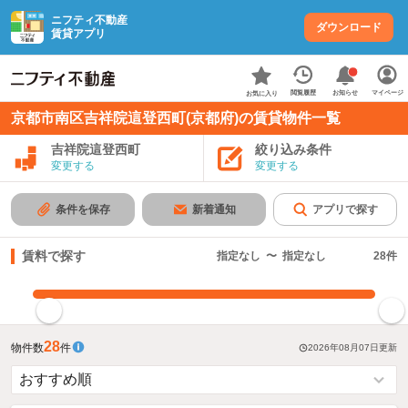
ニフティ不動産
ダウンロード
賃貸アプリ
お知らせ
閲覧履歴
マイページ
お気に入り
京都市南区吉祥院這登西町(京都府)の賃貸物件一覧
吉祥院這登西町
絞り込み条件
変更する
変更する
条件を保存
新着通知
アプリで探す
賃料で探す
指定なし
〜
指定なし
28
件
指定した賃料で絞り込む
28
物件数
件
2026年08月07日
更新