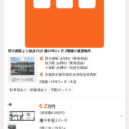
西大路駅より徒歩15分 築24年2ヶ月 2階建の賃貸物件
西大路駅 歩
13
分 （東海道線）
桂川駅 歩
25
分 （東海道線）
十条駅 歩
28
分 （近鉄京都線）
京都府京都市南区吉祥院這登西町
すべての写真
2階建 / 24年2ヶ月 / 木造
駐車場あり
駐輪場あり
宅配ボックス
6.2
万円
（管理費6,000円）
不要
1.0ヶ月
敷
礼
1階 / 1K / 19.87㎡