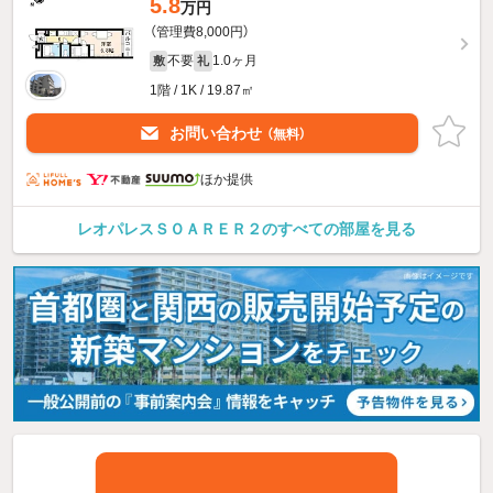
5.8
万円
（管理費8,000円）
不要
1.0ヶ月
敷
礼
1階 / 1K / 19.87㎡
お問い合わせ
（無料）
ほか提供
レオパレスＳＯＡＲＥＲ２のすべての部屋を見る