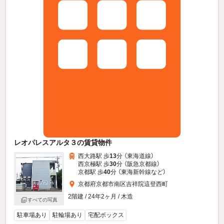
レオパレスアルタ３の賃貸物件
西大路駅 歩
13
分 （東海道線）
西京極駅 歩
30
分 （阪急京都線）
京都駅 歩
40
分 （東海新幹線
など
）
京都府京都市南区吉祥院這登西町
2階建 / 24年2ヶ月 / 木造
すべての写真
駐車場あり
駐輪場あり
宅配ボックス