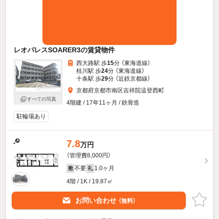
レオパレスSOARER3の賃貸物件
西大路駅 歩
15
分 （東海道線）
桂川駅 歩
24
分 （東海道線）
十条駅 歩
29
分 （近鉄京都線）
京都府京都市南区吉祥院這登西町
すべての写真
4階建 / 17年11ヶ月 / 鉄骨造
駐輪場あり
7.8
万円
（管理費8,000円）
不要
1.0ヶ月
敷
礼
4階 / 1K / 19.87㎡
お問い合わせ
（無料）