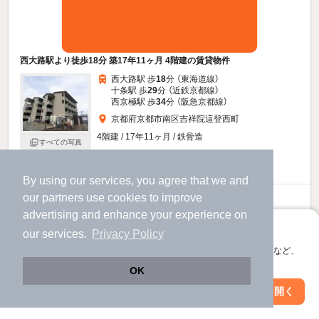
西大路駅より徒歩18分 築17年11ヶ月 4階建の賃貸物件
西大路駅 歩
18
分 （東海道線）
十条駅 歩
29
分 （近鉄京都線）
西京極駅 歩
34
分 （阪急京都線）
京都府京都市南区吉祥院這登西町
4階建 / 17年11ヶ月 / 鉄骨造
すべての写真
駐輪場あり
By using our services, you agree that we and
our
partners
use cookies to improve
6
万円
advertising and enhance your experience on
（管理費8,000円）
アプリに切り替えて、サクサクお部屋探し
our services.
Privacy Policy
不要
60,000円
敷
礼
会員登録なしですぐ使える。マップ検索やお気に入り保存など、
2階 / 1K / 19.87㎡
アプリ限定の便利な機能が使えます！
OK
お問い合わせ
（無料）
Web版で続行
アプリを開く
市区町村を変更
絞り込み条件を変更
提供