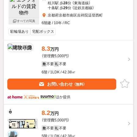
桂川駅 歩
28
分 （東海道線）
十条駅 歩
29
分 （近鉄京都線）
京都府京都市南区吉祥院這登西町
すべての写真
6階建 / 10年 / RC
駐輪場あり
宅配ボックス
8.3
万円
（管理費5,000円）
不要
不要
敷
礼
6階 / 1LDK / 42.38㎡
お問い合わせ
（無料）
ほか提供
8.2
万円
（管理費5,000円）
不要
不要
敷
礼
5階 / 1LDK / 42.38㎡