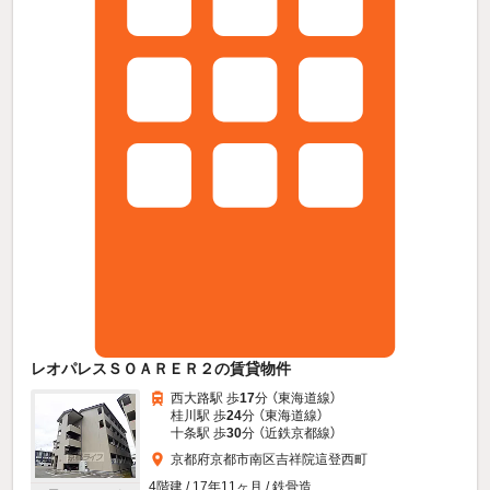
レオパレスＳＯＡＲＥＲ２の賃貸物件
西大路駅 歩
17
分 （東海道線）
桂川駅 歩
24
分 （東海道線）
十条駅 歩
30
分 （近鉄京都線）
京都府京都市南区吉祥院這登西町
4階建 / 17年11ヶ月 / 鉄骨造