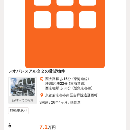
レオパレスアルタ２の賃貸物件
西大路駅 歩
15
分 （東海道線）
桂川駅 歩
22
分 （東海道線）
西京極駅 歩
30
分 （阪急京都線）
京都府京都市南区吉祥院這登西町
すべての写真
3階建 / 26年4ヶ月 / 鉄骨造
駐輪場あり
7.1
万円