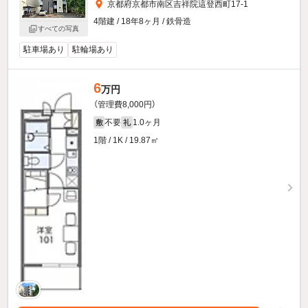
京都府京都市南区吉祥院這登西町17-1
4階建 / 18年8ヶ月 / 鉄骨造
すべての写真
駐車場あり
駐輪場あり
6
万円
（管理費8,000円）
不要
1.0ヶ月
敷
礼
1階 / 1K / 19.87㎡