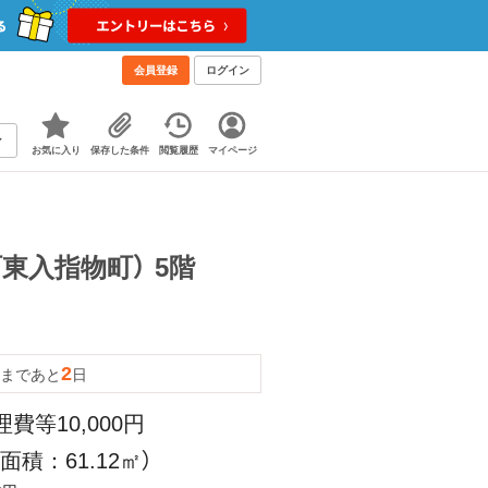
会員登録
ログイン
お気に入り
保存した条件
閲覧履歴
マイページ
東入指物町） 5階
2
まであと
日
理費等10,000円
面積：61.12㎡）