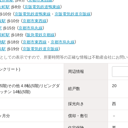
太町駅
歩8分
（
京阪電気鉄道鴨東線
）
歩10分
（
京阪電気鉄道鴨東線
・
京阪電気鉄道京阪線
）
阪駅
歩10分
（
京都市東西線
）
駅
歩15分
（
京都市烏丸線
）
原町駅
歩18分
（
阪急電鉄京都線
）
池駅
歩18分
（
京都市東西線
・
京都市烏丸線
）
条駅
歩19分
（
京阪電気鉄道京阪線
）
としての表示ですので、所要時間等の正確な情報は不動産会社にお問い
ンクリート)
周辺情報
(5階)その他 4.8帖(5階)リビングダ
20
総戸数
チン 14帖(5階)
採光向き
西
ヶ月分
償却・敷引
－
住宅保険
要