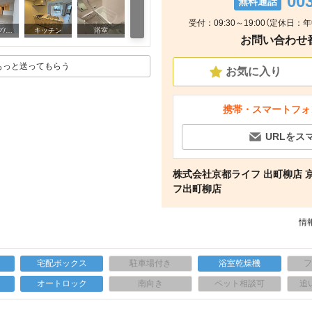
00
無料通話
受付：09:30～19:00（定休日
玄関
リビング/ダイニング
キッチン
浴室
キ
お問い合わせ番号
もっと送ってもらう
お気に入り
携帯・スマートフォ
URLをス
株式会社京都ライフ 出町柳店 
フ出町柳店
情報
宅配ボックス
駐車場付き
浴室乾燥機
上
オートロック
南向き
ペット相談可
追