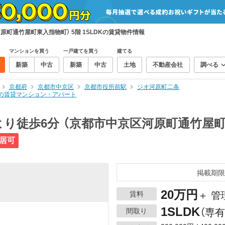
町通竹屋町東入指物町） 5階 1SLDKの賃貸物件情報
マンションを買う
一戸建てを買う
建てる
新築
中古
新築
中古
土地
不動産会社
調べる
京都府
京都市中京区
京都市役所前駅
ジオ河原町二条
DKの賃貸マンション・アパート
り徒歩6分 （京都市中京区河原町通竹屋町
居可
掲載期限
20万円
賃料
＋ 管
1SLDK
間取り
（専有