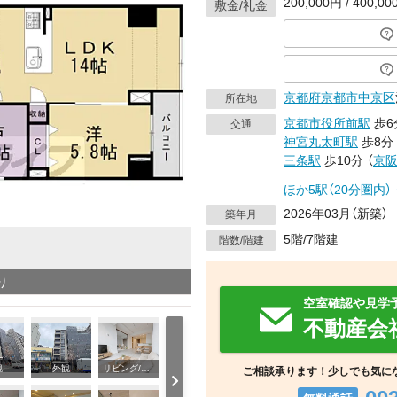
200,000円 / 400,0
敷金/礼金
京都府
京都市中京区
所在地
京都市役所前駅
歩6
交通
神宮丸太町駅
歩8分
三条駅
歩10分
（
京
ほか5駅（20分圏内）
2026年03月（新築）
築年月
5階/7階建
階数/階建
り
空室確認や見学
不動産会
観
外観
リビング/ダイニング
ご相談承ります！少しでも気に