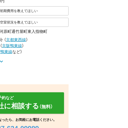
00円
初期費用を教えてほしい
空室状況を教えてほしい
河原町通竹屋町東入指物町
分
（
京都東西線
）
（
京阪鴨東線
）
阪鴨東線
など
）
予約など
社に相談する
（無料）
リビング/ダイニング
リビング/ダイニング
リビング/ダイニング
なったら、お気軽にお電話ください。