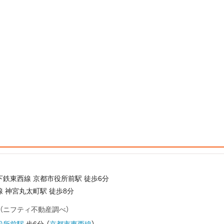
下鉄東西線 京都市役所前駅 徒歩6分
 神宮丸太町駅 徒歩8分
（ニフティ不動産調べ）
役所前駅
歩6分
（
京都市東西線
）