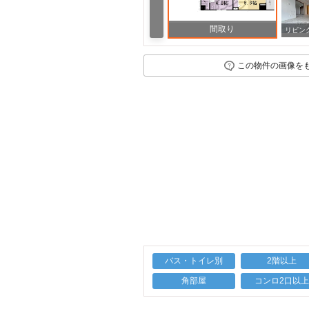
間取り
周辺
この物件の画像を
バス・トイレ別
2階以上
角部屋
コンロ2口以