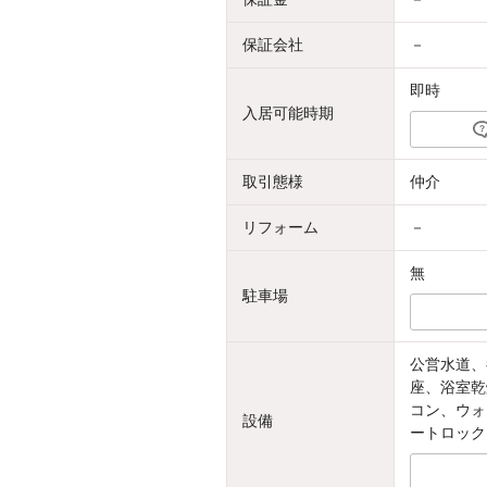
保証会社
－
即時
入居可能時期
取引態様
仲介
リフォーム
－
無
駐車場
公営水道、
座、浴室乾
コン、ウォ
設備
ートロック