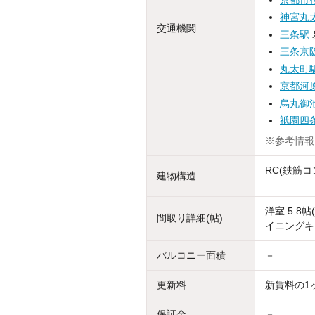
神宮丸
交通機関
三条駅
三条京
丸太町
京都河
烏丸御
祇園四
※参考情報
RC(鉄筋コ
建物構造
洋室 5.8帖
間取り詳細(帖)
イニングキッ
バルコニー面積
－
更新料
新賃料の1
保証金
－