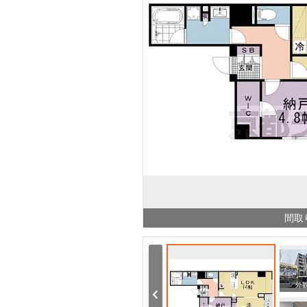
間取
ング
リビング/ダイニング
その他
外