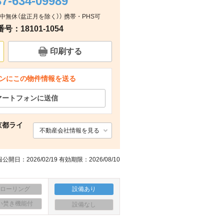
37-634-09989
：年中無休（盆正月を除く）） 携帯・PHS可
玄関
ッチン
浴室
キッチン
：18101-1054
印刷する
ンにこの物件情報を送る
マートフォンに送信
京都ライ
不動産会社情報を見る
公開日：2026/02/19 有効期限：2026/08/10
フローリング
設備あり
い焚き機能付
設備なし