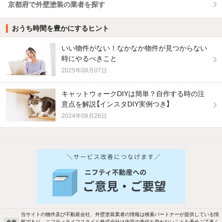
京都府で外壁塗装の業者を探す
おうち時間を豊かにするヒント
いい物件がない！なかなか物件が見つからない
時にやるべきこと
2025年08月07日
キャットウォークDIYは簡単？自作する時の注
意点を解説【インスタDIY実例つき】
2024年09月26日
他の人はこんな条件で絞り込んでいます！
人気のこだわり条件
新着物件メール通知
バス・トイレ別
2階以上
検索中の条件の新着物件情報をいち早く
駐車場あり
ペット相談
お知らせします
当サイトの物件及び不動産会社、外壁塗装業者の情報は検索パートナーが提供している情
報であり、ニフティライフスタイル株式会社は内容の責任を負わないことを予めご了承く