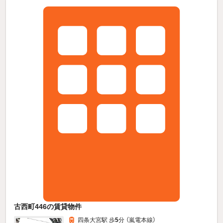
古西町446の賃貸物件
四条大宮駅 歩
5
分 （嵐電本線）