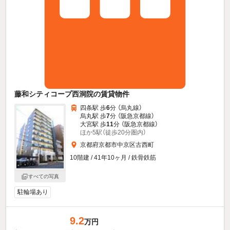
藤和シティコープ西洞院の賃貸物件
四条駅 歩
6
分 （烏丸線）
烏丸駅 歩
7
分 （阪急京都線）
大宮駅 歩
11
分 （阪急京都線）
ほか5駅（徒歩20分圏内）
京都府京都市中京区古西町
10階建 / 41年10ヶ月 / 鉄骨鉄筋
すべての写真
駐輪場あり
9.2
万円