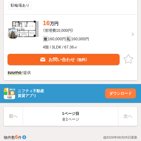
駐輪場あり
16
万円
（管理費10,000円）
160,000円
160,000円
敷
礼
4階 / 3LDK / 67.36㎡
お問い合わせ
（無料）
提供
ニフティ不動産
ダウンロード
賃貸アプリ
1ページ目
前へ
次へ
全1ページ
6
物件数
件
2026年08月05日
更新