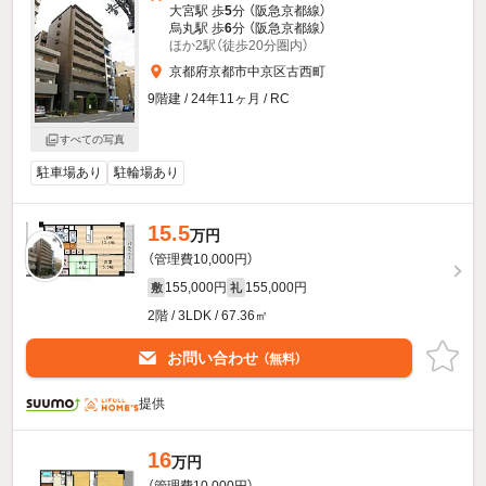
大宮駅 歩
5
分 （阪急京都線）
烏丸駅 歩
6
分 （阪急京都線）
ほか2駅（徒歩20分圏内）
京都府京都市中京区古西町
9階建 / 24年11ヶ月 / RC
すべての写真
駐車場あり
駐輪場あり
15.5
万円
（管理費10,000円）
155,000円
155,000円
敷
礼
2階 / 3LDK / 67.36㎡
お問い合わせ
（無料）
提供
16
万円