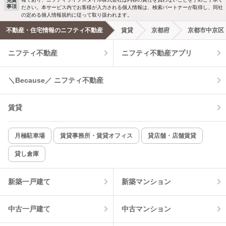
免責
事項
ださい。本サービス内でお客様が入力される個人情報は、検索パートナーが取得し、同社
洗濯機置場あり
独立洗面台
新着メール通知を受け取る
の定める個人情報規約に従って取り扱われます。
不動産・住宅情報のニフティ不動産
賃貸
京都府
京都市中京区
エアコンあり
都市ガス
ニフティ不動産
ニフティ不動産アプリ
温水洗浄便座
オートロック
＼Because／ ニフティ不動産
コンロ2口以上
追焚き機能
賃貸
TV付インターホン
角部屋
新着のみ
インターネット無料
月極駐車場
賃貸事務所・賃貸オフィス
貸店舗・店舗賃貸
貸し倉庫
該当件数:
物件一覧に反映
6
件
新築一戸建て
新築マンション
中古一戸建て
中古マンション