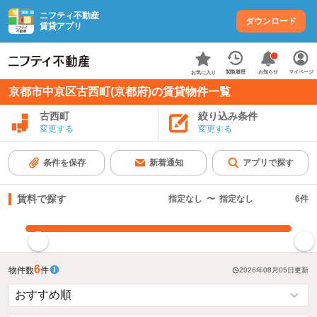
ニフティ不動産
ダウンロード
賃貸アプリ
お知らせ
閲覧履歴
マイページ
お気に入り
京都市中京区古西町(京都府)の賃貸物件一覧
古西町
絞り込み条件
変更する
変更する
条件を保存
新着通知
アプリで探す
賃料で探す
指定なし
〜
指定なし
6
件
指定した賃料で絞り込む
6
物件数
件
2026年08月05日
更新