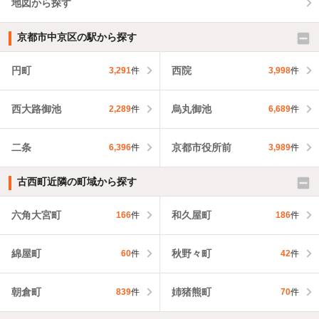
地図から探す
京都市中京区の駅から探す
円町
西院
3,291
件
3,998
件
西大路御池
烏丸御池
2,289
件
6,689
件
二条
京都市役所前
6,396
件
3,989
件
古西町近隣の町域から探す
六角大宮町
和久屋町
166
件
186
件
綿屋町
秋野々町
60
件
42
件
朝倉町
姉猪熊町
839
件
70
件