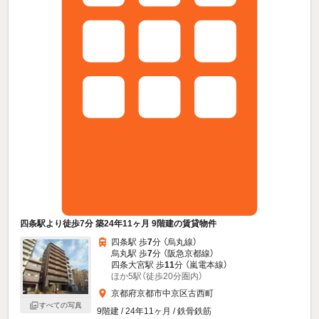
四条駅より徒歩7分 築24年11ヶ月 9階建の賃貸物件
四条駅 歩
7
分 （烏丸線）
烏丸駅 歩
7
分 （阪急京都線）
四条大宮駅 歩
11
分 （嵐電本線）
ほか5駅（徒歩20分圏内）
京都府京都市中京区古西町
すべての写真
9階建 / 24年11ヶ月 / 鉄骨鉄筋