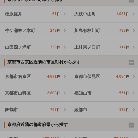
樫原庭井
大枝中山町
61
件
1,031
件
牛ケ瀬林ノ本町
川島有栖川町
249
件
793
件
山田四ノ坪町
上桂東ノ口町
339
件
117
件
京都市西京区近隣の市区町村から探す
京都市右京区
京都市伏見区
4,071
件
4,084
件
京都市山科区
福知山市
2,808
件
551
件
舞鶴市
綾部市
767
件
175
件
京都府近隣の都道府県から探す