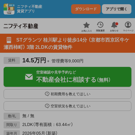
ニフティ不動産
ダウンロード
アプリで開く
賃貸アプリ
お知らせ
閲覧履歴
マイページ
お気に入り
STグランツ 桂川駅より徒歩14分 （京都市西京区牛ケ
瀬西柿町） 3階 2LDKの賃貸物件
14.5万円
賃料
＋ 管理費等9,000円
空室確認や見学予約など
不動産会社に相談する
（無料）
初期費用を教えてほしい
空室状況を教えてほしい
無 / 無
敷/礼
2LDK（専有面積：63.44㎡）
間取り
2026年05月（新築）
築年月