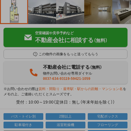
空室確認や見学予約など
不動産会社に相談する
（無料）
この物件の画像をもっと送ってもらう
不動産会社に電話する
（無料）
物件お問い合わせ専用ダイヤル
0037-634-93119-59421-1059
※お問い合わせの際は
賃料・間取り・最寄駅・駅からの距離・マンション名
を
メモの上、ご連絡いただくとスムーズです。
受付：10:00～19:00（定休日：無し（年末年始を除く））
バス・トイレ別
2階以上
宅配ボックス
駐車場付き
浴室乾燥機
フローリング