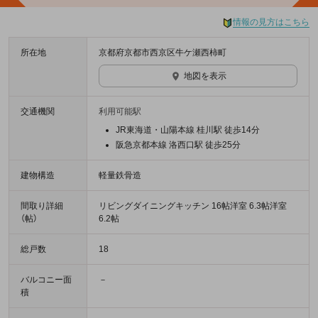
情報の見方はこちら
所在地
京都府京都市西京区牛ケ瀬西柿町
地図を表示
交通機関
利用可能駅
JR東海道・山陽本線 桂川駅 徒歩14分
阪急京都本線 洛西口駅 徒歩25分
建物構造
軽量鉄骨造
間取り詳細
リビングダイニングキッチン 16帖洋室 6.3帖洋室
（帖）
6.2帖
総戸数
18
バルコニー面
－
積