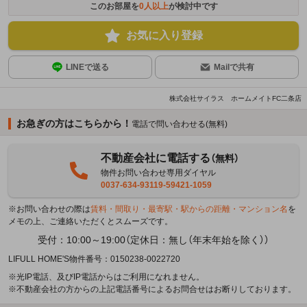
このお部屋を
0
人以上
が検討中です
お気に入り登録
LINEで送る
Mailで共有
株式会社サイラス ホームメイトFC二条店
お急ぎの方はこちらから！
電話で問い合わせる(無料)
不動産会社に電話する
（無料）
物件お問い合わせ専用ダイヤル
0037-634-93119-59421-1059
※お問い合わせの際は
賃料・間取り・最寄駅・駅からの距離・マンション名
を
メモの上、ご連絡いただくとスムーズです。
受付：10:00～19:00（定休日：無し（年末年始を除く））
LIFULL HOME'S物件番号：0150238-0022720
※光IP電話、及びIP電話からはご利用になれません。
※不動産会社の方からの上記電話番号によるお問合せはお断りしております。