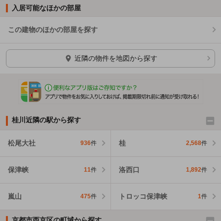
入居可能なほかの部屋
この建物のほかの部屋を探す
ほかの部屋を検索中…
近隣の物件を地図から探す
桂川近隣の駅から探す
松尾大社
桂
936
件
2,568
件
保津峡
洛西口
11
件
1,892
件
嵐山
トロッコ保津峡
475
件
1
件
京都市西京区の町域から探す