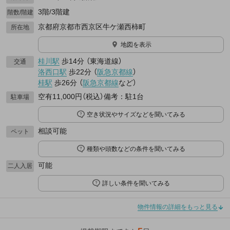
3階/3階建
階数/階建
京都府京都市西京区牛ケ瀬西柿町
所在地
地図を表示
桂川駅
歩14分
（
東海道線
）
交通
洛西口駅
歩22分
（
阪急京都線
）
桂駅
歩26分
（
阪急京都線
など
）
空有11,000円（税込）備考：駐1台
駐車場
空き状況やサイズなどを聞いてみる
相談可能
ペット
種類や頭数などの条件を聞いてみる
可能
二人入居
詳しい条件を聞いてみる
物件情報の詳細をもっと見る