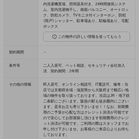
内洗濯機置場、照明器具付き、24時間換気システ
ム、室内洗濯物干し、南面バルコニー、オートロッ
ク、防犯カメラ、TVモニタ付インターホン、防犯
（雨戸）シャッター、駐車場あり、駐輪場あり、宅配
ボックス
この物件の詳しい情報を送ってもらう
契約期間
－
条件等
二人入居可、ペット相談、セキュリティ会社加入
済、契約期間：2年間
その他の情報
即入居可、オンライン相談可、IT重説可、備考：当
店では京都府全域・滋賀県から大阪府まで幅広い地
域の物件を取り扱っております。当店はJR・地下鉄
二条駅にございます。阪急の駅も徒歩圏内にござい
ます。是非お立ち寄り下さいませ！！なお、初期費
用のご予算が心配な方はクレジット決済が可能です
ので安心してお部屋探し頂けます初期費用のクレジ
ット決済が可能です。ご利用の際はスタッフまでお
申し付け下さいませ。お客様のご来店心よりお待ち
しております。