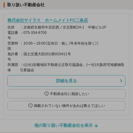
取り扱い不動産会社
株式会社サイラス ホームメイトFC二条店
住所
：京都府京都市中京区西ノ京北聖町24-1 中橋ビル1F
電話番
：075-334-6700
号
営業時
：10:00～19:00（定休日：無し（年末年始を除く））
間
免許番
：国土交通大臣(01)第010411号
号
所属団
：(公社)近畿地区不動産公正取引協議会、(一社)大阪府宅地建物取
体
引業協会
詳細を見る
不動産会社に相談したい
掲載されていない物件があれば教えてほしい
他の取り扱い不動産会社を表示