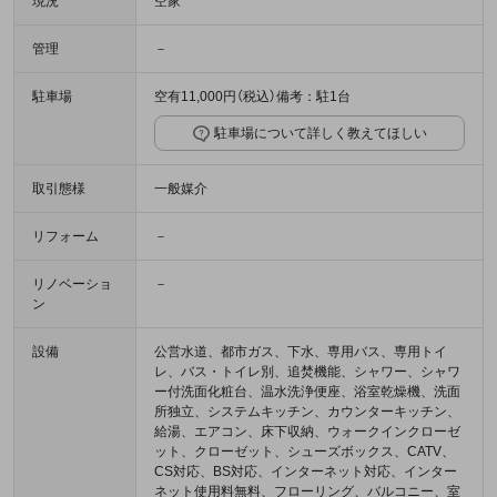
現況
空家
管理
－
駐車場
空有11,000円（税込）備考：駐1台
駐車場について詳しく教えてほしい
取引態様
一般媒介
リフォーム
－
リノベーショ
－
ン
設備
公営水道、都市ガス、下水、専用バス、専用トイ
レ、バス・トイレ別、追焚機能、シャワー、シャワ
ー付洗面化粧台、温水洗浄便座、浴室乾燥機、洗面
所独立、システムキッチン、カウンターキッチン、
給湯、エアコン、床下収納、ウォークインクローゼ
ット、クローゼット、シューズボックス、CATV、
CS対応、BS対応、インターネット対応、インター
ネット使用料無料、フローリング、バルコニー、室