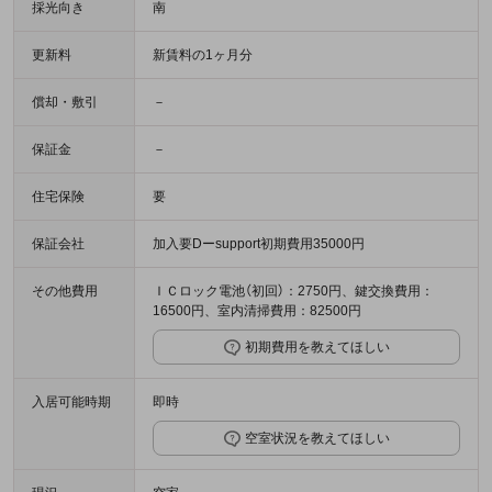
採光向き
南
更新料
新賃料の1ヶ月分
償却・敷引
－
保証金
－
住宅保険
要
保証会社
加入要Dーsupport初期費用35000円
その他費用
ＩＣロック電池（初回）：2750円、鍵交換費用：
16500円、室内清掃費用：82500円
初期費用を教えてほしい
入居可能時期
即時
空室状況を教えてほしい