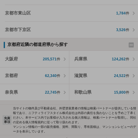
京都市東山区
1,784
件
京都市下京区
3,526
件
京都府近隣の都道府県から探す
大阪府
兵庫県
205,571
件
124,262
件
京都府
滋賀県
62,340
件
24,522
件
奈良県
和歌山県
22,745
件
15,800
件
当サイトの物件及び不動産会社、外壁塗装業者の情報は検索パートナーが提供している情
報であり、ニフティライフスタイル株式会社は内容の責任を負わないことを予めご了承く
ださい。本サービス内でお客様が入力される個人情報は、検索パートナーが取得し、同社
免責
事項
の定める個人情報規約に従って取り扱われます。
マンション情報の一部の販売価格、賃料、間取り、専有面積は、マンションレビューのデ
ータを表示しています。