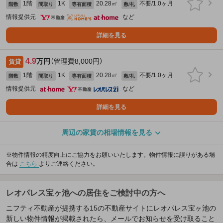
1階
1K
20.28㎡
不要/1.0ヶ月
階数
間取り
専有面積
敷/礼
情報提供元
など
詳細を見る
4.9
万円
（管理費8,000円）
賃貸
1階
1K
20.28㎡
不要/1.0ヶ月
階数
間取り
専有面積
敷/礼
情報提供元
など
詳細を見る
周辺の家賃の相場情報を見る
※物件情報の精度向上にご協力をお願いいたします。物件情報に誤りがある場
合は
こちら
よりご連絡ください。
レオパレス宝ヶ池への居住をご検討中の方へ
ニフティ不動産が提携する15の不動産サイトにレオパレス宝ヶ池の
新しい物件情報が掲載されたら、メールでお知らせを受け取ること