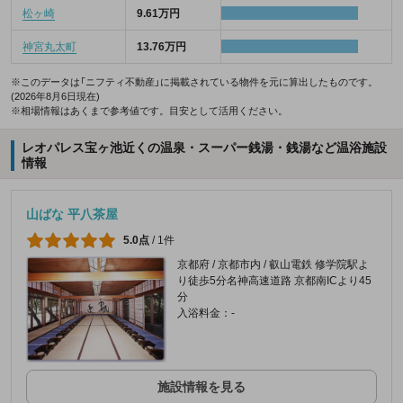
松ヶ崎
9.61万円
神宮丸太町
13.76万円
※このデータは「ニフティ不動産」に掲載されている物件を元に算出したものです。
(2026年8月6日現在)
※相場情報はあくまで参考値です。目安として活用ください。
レオパレス宝ヶ池近くの温泉・スーパー銭湯・銭湯など温浴施設
情報
山ばな 平八茶屋
5.0点
/
1件
京都府 / 京都市内 / 叡山電鉄 修学院駅よ
り徒歩5分名神高速道路 京都南ICより45
分
入浴料金：-
施設情報を見る