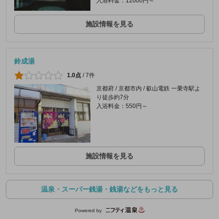
入浴料金：12000円～
施設情報を見る
鈴成湯
1.0点
/
7件
京都府 / 京都市内 / 叡山電鉄 一乗寺駅よ
り徒歩約7分
入浴料金：550円～
施設情報を見る
温泉・スーパー銭湯・銭湯などをもっと見る
Powered by