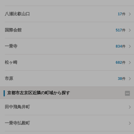
八瀬比叡山口
17
件
国際会館
517
件
一乗寺
834
件
松ヶ崎
682
件
市原
38
件
京都市左京区近隣の町域から探す
田中飛鳥井町
一乗寺払殿町