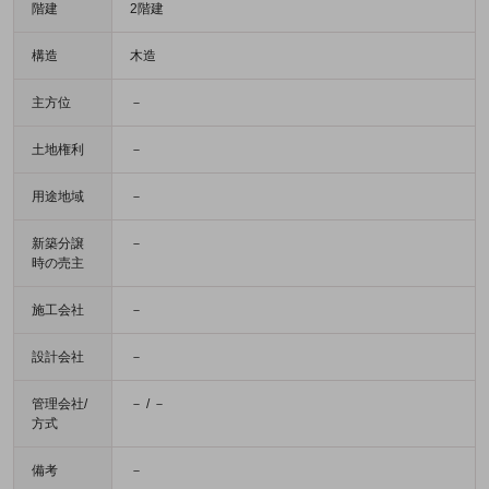
階建
2階建
構造
木造
主方位
－
土地権利
－
用途地域
－
新築分譲
－
時の売主
施工会社
－
設計会社
－
管理会社/
－ / －
方式
備考
－