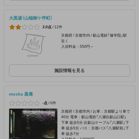
大黒湯（山端柳ケ坪町）
2.0点
/
12件
京都府 / 京都市内 / 叡山電鉄「修学院」駅
近く
入浴料金：550円～
施設情報を見る
moska 蒸庵
-点
/
0件
京都府 / 京都市内 / お車：京都駅より車で
40分 電車：叡山電鉄「八瀬比叡山口駅」
下車 徒歩5分 比叡山ケーブル「八瀬駅」下
車 徒歩5分 バス：京都バス「八瀬駅前」下
車 徒歩7分