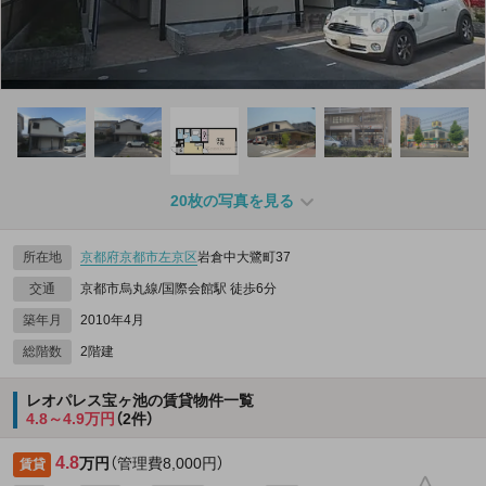
20枚の写真を見る
所在地
京都府
京都市左京区
岩倉中大鷺町37
交通
京都市烏丸線/国際会館駅 徒歩6分
築年月
2010年4月
総階数
2階建
レオパレス宝ヶ池の賃貸物件一覧
4.8～4.9万円
（2件）
4.8
万円
（管理費8,000円）
賃貸