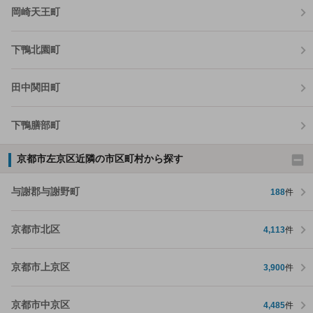
岡崎天王町
下鴨北園町
田中関田町
下鴨膳部町
京都市左京区近隣の市区町村から探す
与謝郡与謝野町
188
件
京都市北区
4,113
件
京都市上京区
3,900
件
京都市中京区
4,485
件