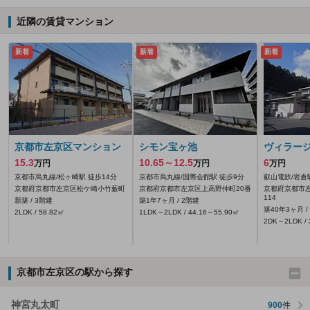
近隣の賃貸マンション
新着
新着
新着
京都市左京区マンション
シモン宝ヶ池
ヴィラー
15.3
10.65～12.5
6
万円
万円
万円
京都市烏丸線/松ヶ崎駅 徒歩14分
京都市烏丸線/国際会館駅 徒歩9分
叡山電鉄/岩倉
京都府京都市左京区松ケ崎小竹薮町
京都府京都市左京区上高野仲町20番
京都府京都市
114
新築 / 3階建
築1年7ヶ月 / 2階建
築40年3ヶ月 /
2LDK / 58.82㎡
1LDK～2LDK / 44.16～55.90㎡
2DK～2LDK / 
京都市左京区の駅から探す
神宮丸太町
900
件