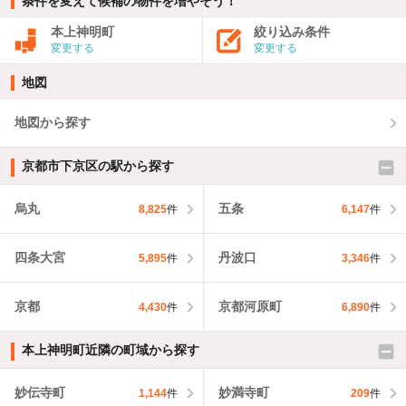
条件を変えて候補の物件を増やそう！
本上神明町
絞り込み条件
変更する
変更する
地図
地図から探す
京都市下京区の駅から探す
烏丸
五条
8,825
件
6,147
件
四条大宮
丹波口
5,895
件
3,346
件
京都
京都河原町
4,430
件
6,890
件
本上神明町近隣の町域から探す
妙伝寺町
妙満寺町
1,144
件
209
件