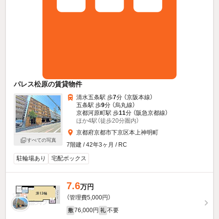
パレス松原の賃貸物件
清水五条駅 歩
7
分 （京阪本線）
五条駅 歩
9
分 （烏丸線）
京都河原町駅 歩
11
分 （阪急京都線）
ほか4駅（徒歩20分圏内）
京都府京都市下京区本上神明町
すべての写真
7階建 / 42年3ヶ月 / RC
駐輪場あり
宅配ボックス
7.6
万円
（管理費5,000円）
76,000円
不要
敷
礼