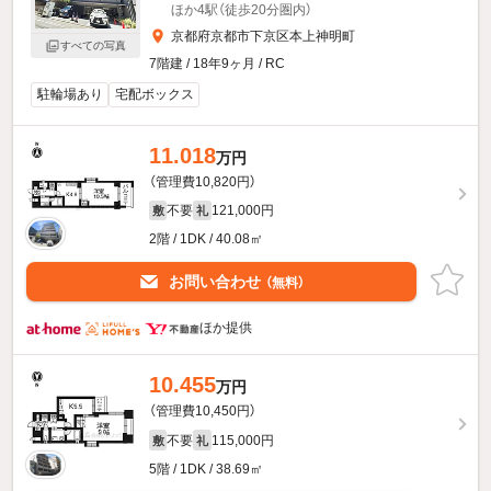
ほか4駅（徒歩20分圏内）
京都府京都市下京区本上神明町
すべての写真
7階建 / 18年9ヶ月 / RC
駐輪場あり
宅配ボックス
11.018
万円
（管理費10,820円）
不要
121,000円
敷
礼
2階 / 1DK / 40.08㎡
お問い合わせ
（無料）
ほか提供
10.455
万円
（管理費10,450円）
不要
115,000円
敷
礼
5階 / 1DK / 38.69㎡