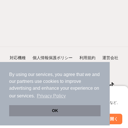
対応機種
個人情報保護ポリシー
利用規約
運営会社
ヘルプ・お問い合わせ
採用情報
By using our services, you agree that we and
our
partners
use cookies to improve
advertising and enhance your experience on
アプリに切り替えて、サクサクお部屋探し
our services.
Privacy Policy
会員登録なしですぐ使える。マップ検索やお気に入り保存など、
©NIFTY Lifestyle Co., Ltd.
アプリ限定の便利な機能が使えます！
OK
Web版で続行
アプリを開く
市区町村を変更
絞り込み条件を変更