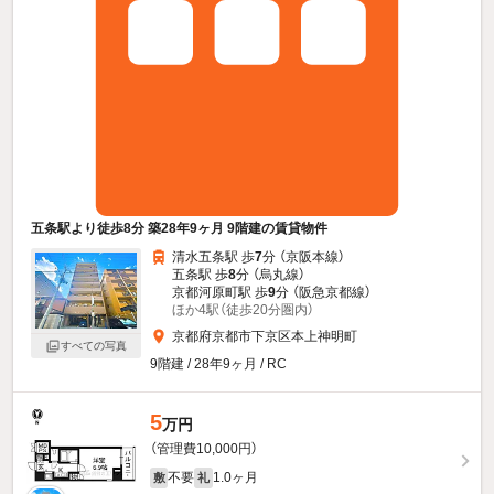
五条駅より徒歩8分 築28年9ヶ月 9階建の賃貸物件
清水五条駅 歩
7
分 （京阪本線）
五条駅 歩
8
分 （烏丸線）
京都河原町駅 歩
9
分 （阪急京都線）
ほか4駅（徒歩20分圏内）
京都府京都市下京区本上神明町
すべての写真
9階建 / 28年9ヶ月 / RC
5
万円
（管理費10,000円）
不要
1.0ヶ月
敷
礼