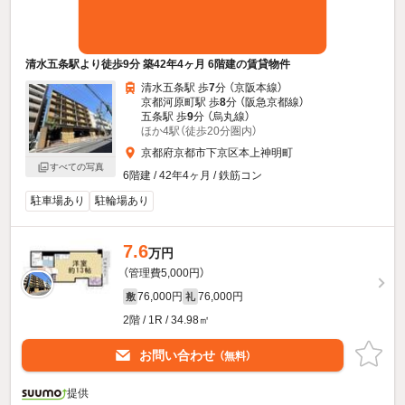
清水五条駅より徒歩9分 築42年4ヶ月 6階建の賃貸物件
清水五条駅 歩
7
分 （京阪本線）
京都河原町駅 歩
8
分 （阪急京都線）
五条駅 歩
9
分 （烏丸線）
ほか4駅（徒歩20分圏内）
京都府京都市下京区本上神明町
すべての写真
6階建 / 42年4ヶ月 / 鉄筋コン
駐車場あり
駐輪場あり
7.6
万円
（管理費5,000円）
76,000円
76,000円
敷
礼
2階 / 1R / 34.98㎡
お問い合わせ
（無料）
提供