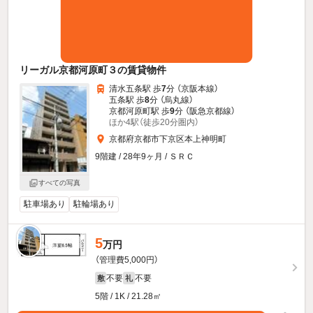
リーガル京都河原町３の賃貸物件
清水五条駅 歩
7
分 （京阪本線）
五条駅 歩
8
分 （烏丸線）
京都河原町駅 歩
9
分 （阪急京都線）
ほか4駅（徒歩20分圏内）
京都府京都市下京区本上神明町
9階建 / 28年9ヶ月 / ＳＲＣ
すべての写真
駐車場あり
駐輪場あり
5
万円
（管理費5,000円）
不要
不要
敷
礼
5階 / 1K / 21.28㎡