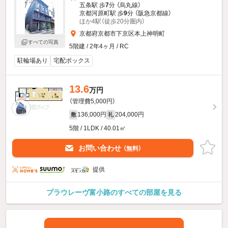
五条駅 歩
7
分 （烏丸線）
京都河原町駅 歩
9
分 （阪急京都線）
ほか4駅（徒歩20分圏内）
京都府京都市下京区本上神明町
すべての写真
5階建 / 2年4ヶ月 / RC
駐輪場あり
宅配ボックス
13.6
万円
（管理費5,000円）
136,000円
204,000円
敷
礼
5階 / 1LDK / 40.01㎡
お問い合わせ
（無料）
提供
プラウレーヴ富小路のすべての部屋を見る