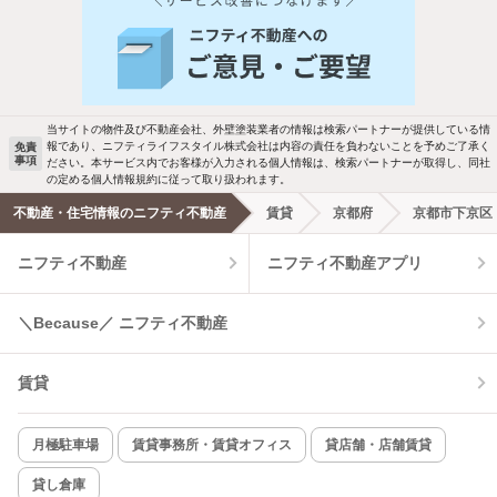
人気のこだわり条件
バス・トイレ別
2階以上
駐車場あり
ペット相談
当サイトの物件及び不動産会社、外壁塗装業者の情報は検索パートナーが提供している情
報であり、ニフティライフスタイル株式会社は内容の責任を負わないことを予めご了承く
免責
事項
ださい。本サービス内でお客様が入力される個人情報は、検索パートナーが取得し、同社
洗濯機置場あり
独立洗面台
の定める個人情報規約に従って取り扱われます。
不動産・住宅情報のニフティ不動産
賃貸
京都府
京都市下京区
エアコンあり
都市ガス
ニフティ不動産
ニフティ不動産アプリ
温水洗浄便座
オートロック
＼Because／ ニフティ不動産
コンロ2口以上
追焚き機能
賃貸
TV付インターホン
角部屋
新着のみ
インターネット無料
月極駐車場
賃貸事務所・賃貸オフィス
貸店舗・店舗賃貸
貸し倉庫