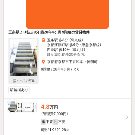
五条駅より徒歩8分 築28年4ヶ月 9階建の賃貸物件
五条駅 歩
8
分 （烏丸線）
京都河原町駅 歩
9
分 （阪急京都線）
四条駅 歩
10
分 （烏丸線）
ほか1駅（徒歩20分圏内）
京都府京都市下京区本上神明町
9階建 / 28年4ヶ月 / ＲＣ
すべての写真
駐輪場あり
4.8
万円
（管理費7,000円）
不要
不要
敷
礼
8階 / 1K / 21.28㎡