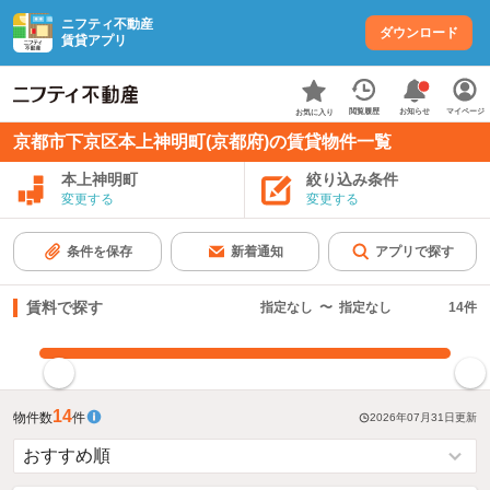
ニフティ不動産
ダウンロード
賃貸アプリ
お知らせ
閲覧履歴
マイページ
お気に入り
京都市下京区本上神明町(京都府)の賃貸物件一覧
本上神明町
絞り込み条件
変更する
変更する
条件を保存
新着通知
アプリで探す
賃料で探す
指定なし
〜
指定なし
14
件
指定した賃料で絞り込む
14
物件数
件
2026年07月31日
更新