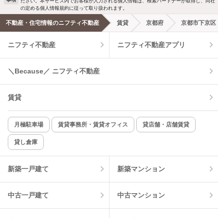
ださい。本サービス内でお客様が入力される個人情報は、検索パートナーが取得し、同社
洗濯機置場あり
独立洗面台
新着メール通知を受け取る
の定める個人情報規約に従って取り扱われます。
不動産・住宅情報のニフティ不動産
賃貸
京都府
京都市下京区
エアコンあり
都市ガス
ニフティ不動産
ニフティ不動産アプリ
温水洗浄便座
オートロック
＼Because／ ニフティ不動産
コンロ2口以上
追焚き機能
賃貸
TV付インターホン
角部屋
新着のみ
インターネット無料
月極駐車場
賃貸事務所・賃貸オフィス
貸店舗・店舗賃貸
貸し倉庫
該当件数:
物件一覧に反映
10
件
新築一戸建て
新築マンション
中古一戸建て
中古マンション