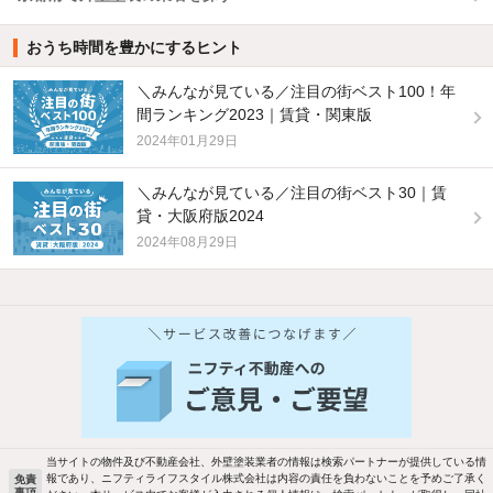
おうち時間を豊かにするヒント
＼みんなが見ている／注目の街ベスト100！年
間ランキング2023｜賃貸・関東版
2024年01月29日
＼みんなが見ている／注目の街ベスト30｜賃
貸・大阪府版2024
2024年08月29日
他の人はこんな条件で絞り込んでいます！
人気のこだわり条件
新着物件メール通知
バス・トイレ別
2階以上
検索中の条件の新着物件情報をいち早く
駐車場あり
ペット相談
お知らせします
当サイトの物件及び不動産会社、外壁塗装業者の情報は検索パートナーが提供している情
報であり、ニフティライフスタイル株式会社は内容の責任を負わないことを予めご了承く
免責
事項