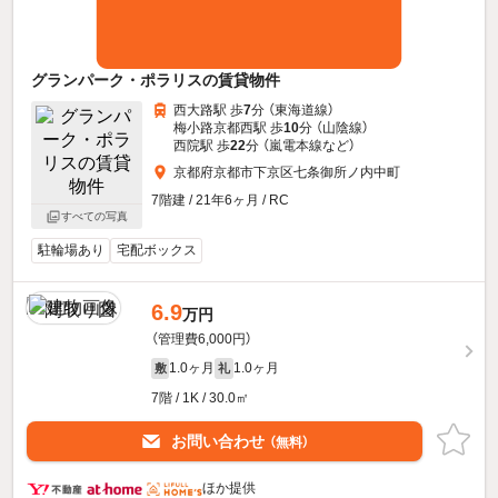
グランパーク・ポラリスの賃貸物件
西大路駅 歩
7
分 （東海道線）
梅小路京都西駅 歩
10
分 （山陰線）
西院駅 歩
22
分 （嵐電本線
など
）
京都府京都市下京区七条御所ノ内中町
7階建 / 21年6ヶ月 / RC
すべての写真
駐輪場あり
宅配ボックス
6.9
万円
（管理費6,000円）
1.0ヶ月
1.0ヶ月
敷
礼
7階 / 1K / 30.0㎡
お問い合わせ
（無料）
ほか提供