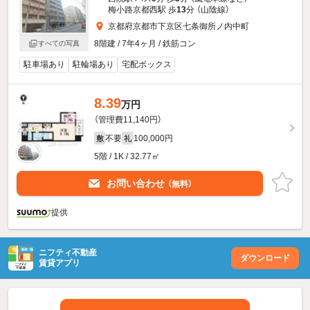
梅小路京都西駅 歩
13
分 （山陰線）
京都府京都市下京区七条御所ノ内中町
8階建 / 7年4ヶ月 / 鉄筋コン
すべての写真
駐車場あり
駐輪場あり
宅配ボックス
8.39
万円
（管理費11,140円）
不要
100,000円
敷
礼
5階 / 1K / 32.77㎡
お問い合わせ
（無料）
提供
ニフティ不動産
ダウンロード
賃貸アプリ