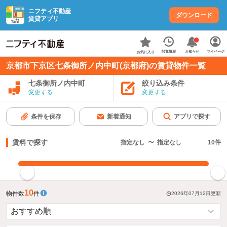
ニフティ不動産
ダウンロード
賃貸アプリ
お知らせ
閲覧履歴
マイページ
お気に入り
京都市下京区七条御所ノ内中町(京都府)の賃貸物件一覧
七条御所ノ内中町
絞り込み条件
変更する
変更する
条件を保存
新着通知
アプリで探す
賃料で探す
指定なし
〜
指定なし
10
件
指定した賃料で絞り込む
10
物件数
件
2026年07月12日
更新