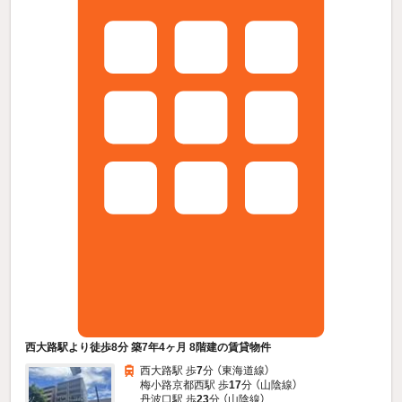
西大路駅より徒歩8分 築7年4ヶ月 8階建の賃貸物件
西大路駅 歩
7
分 （東海道線）
梅小路京都西駅 歩
17
分 （山陰線）
丹波口駅 歩
23
分 （山陰線）