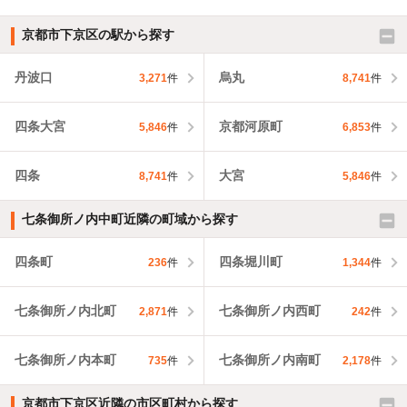
京都市下京区の駅から探す
丹波口
烏丸
3,271
件
8,741
件
四条大宮
京都河原町
5,846
件
6,853
件
四条
大宮
8,741
件
5,846
件
七条御所ノ内中町近隣の町域から探す
四条町
四条堀川町
236
件
1,344
件
七条御所ノ内北町
七条御所ノ内西町
2,871
件
242
件
七条御所ノ内本町
七条御所ノ内南町
735
件
2,178
件
京都市下京区近隣の市区町村から探す