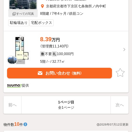
京都府京都市下京区七条御所ノ内中町
8階建 / 7年4ヶ月 / 鉄筋コン
すべての写真
駐輪場あり
宅配ボックス
8.39
万円
（管理費11,140円）
不要
100,000円
敷
礼
5階 / - / 32.77㎡
お問い合わせ
（無料）
提供
1ページ目
前へ
次へ
全1ページ
10
物件数
件
2026年07月12日
更新