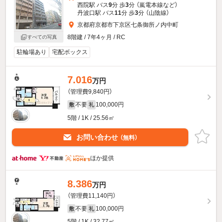
西院駅 バス
9
分 歩
3
分 （嵐電本線
など
）
丹波口駅 バス
11
分 歩
3
分 （山陰線）
京都府京都市下京区七条御所ノ内中町
8階建 / 7年4ヶ月 / RC
すべての写真
駐輪場あり
宅配ボックス
7.016
万円
（管理費9,840円）
不要
100,000円
敷
礼
5階 / 1K / 25.56㎡
お問い合わせ
（無料）
ほか提供
8.386
万円
（管理費11,140円）
不要
100,000円
敷
礼
5階 / 1K / 32.77㎡