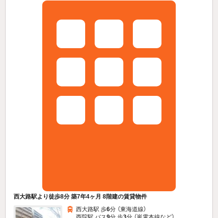
西大路駅より徒歩8分 築7年4ヶ月 8階建の賃貸物件
西大路駅 歩
6
分 （東海道線）
西院駅 バス
9
分 歩
3
分 （嵐電本線
など
）