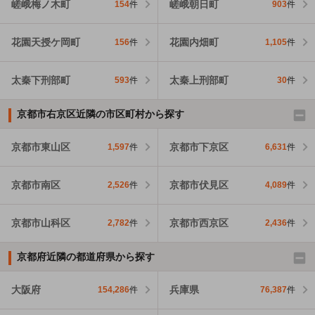
嵯峨梅ノ木町
嵯峨朝日町
154
件
903
件
花園天授ケ岡町
花園内畑町
156
件
1,105
件
太秦下刑部町
太秦上刑部町
593
件
30
件
京都市右京区近隣の市区町村から探す
京都市東山区
京都市下京区
1,597
件
6,631
件
京都市南区
京都市伏見区
2,526
件
4,089
件
京都市山科区
京都市西京区
2,782
件
2,436
件
京都府近隣の都道府県から探す
大阪府
兵庫県
154,286
件
76,387
件