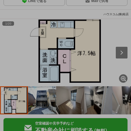
LINEで送る
Mailで共有
ハウスコム(株)桂店
1
/
20
空室確認や見学予約など
不動産会社に相談する
（無料）