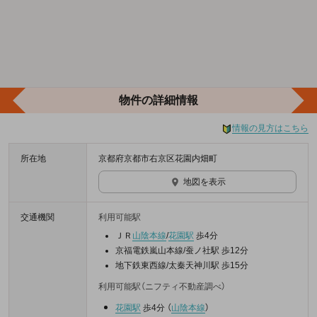
物件の詳細情報
情報の見方はこちら
所在地
京都府京都市右京区花園内畑町
地図を表示
交通機関
利用可能駅
ＪＲ
山陰本線
/
花園駅
歩4分
京福電鉄嵐山本線/蚕ノ社駅 歩12分
地下鉄東西線/太秦天神川駅 歩15分
利用可能駅（ニフティ不動産調べ）
花園駅
歩4分
（
山陰本線
）