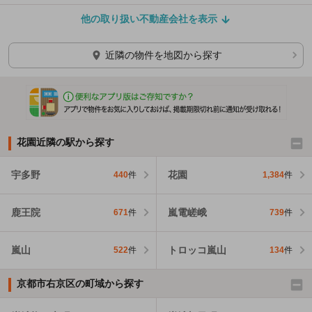
他の取り扱い不動産会社を表示
近隣の物件を地図から探す
花園近隣の駅から探す
宇多野
花園
440
件
1,384
件
鹿王院
嵐電嵯峨
671
件
739
件
嵐山
トロッコ嵐山
522
件
134
件
京都市右京区の町域から探す