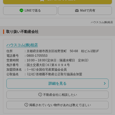
LINEで送る
Mailで共有
ハウスコム(株)桂店
取り扱い不動産会社
ハウスコム(株)桂店
住所
：京都府京都市西京区桂野里町 50-68 桂ビル1階1F
電話番号
：0800-1705553
営業時間
：10:00～18:00（定休日：隔週水曜日 定休日）
免許番号
：国土交通大臣（６）第６０９４号
加盟団体名
：（一社）全国住宅産業協会会員
公取協名
：（公社）首都圏不動産公正取引協議会加盟
詳細を見る
不動産会社に相談したい
掲載されていない物件があれば教えてほしい