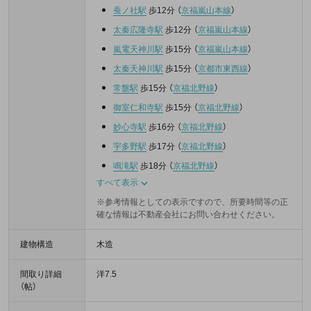
蚕ノ社駅
歩12分
（
京福嵐山本線
）
太秦広隆寺駅
歩12分
（
京福嵐山本線
）
嵐電天神川駅
歩15分
（
京福嵐山本線
）
太秦天神川駅
歩15分
（
京都市東西線
）
常盤駅
歩15分
（
京福北野線
）
御室仁和寺駅
歩15分
（
京福北野線
）
妙心寺駅
歩16分
（
京福北野線
）
宇多野駅
歩17分
（
京福北野線
）
鳴滝駅
歩18分
（
京福北野線
）
すべて表示
※参考情報としての表示ですので、所要時間等の正
確な情報は不動産会社にお問い合わせください。
建物構造
木造
間取り詳細
洋7.5
（帖）