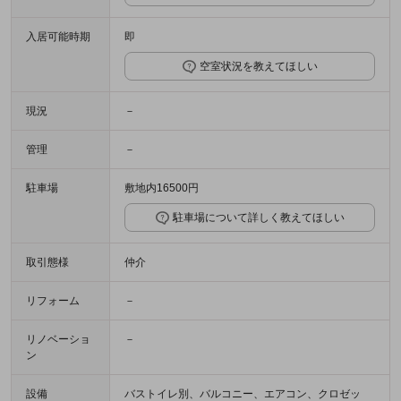
入居可能時期
即
空室状況を教えてほしい
現況
－
管理
－
駐車場
敷地内16500円
駐車場について詳しく教えてほしい
取引態様
仲介
リフォーム
－
リノベーショ
－
ン
設備
バストイレ別、バルコニー、エアコン、クロゼッ