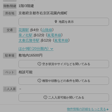
1階/3階建
階数/階建
京都府京都市右京区花園内畑町
所在地
地図を表示
花園駅
歩4分
（
山陰線
）
交通
蚕ノ社駅
歩12分
（
嵐電本線
）
太秦広隆寺駅
歩12分
（
嵐電本線
）
ほか9駅（20分圏内）
敷地内16500円
駐車場
空き状況やサイズなどを聞いてみる
相談可能
ペット
種類や頭数などの条件を聞いてみる
－
二人入居
二人入居可能か聞いてみる
物件情報の詳細をもっと見る