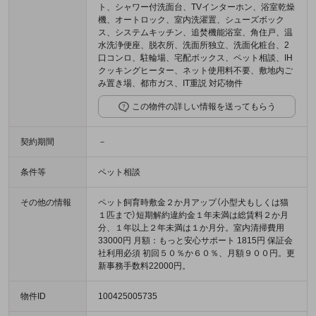
ト、シャワー付洗面台、TVインターホン、浴室乾燥
機、オートロック、室内洗濯置、シューズボック
ス、システムキッチン、追焚機能浴室、角住戸、温
水洗浄便座、脱衣所、洗面所独立、洗面化粧台、2
口コンロ、駐輪場、宅配ボックス、ペット相談、IH
クッキングヒーター、ネット使用料不要、敷地内ご
み置き場、都市ガス、IT重説 対応物件
この物件の詳しい情報を送ってもらう
契約期間
－
条件等
ペット相談
その他の情報
ペット飼育時敷金２か月アップ（小型犬もしくは猫
１匹まで）短期解約違約金１年未満は総賃料２か月
分、１年以上２年未満は１か月分。室内清掃費用
33000円 月額：もっと安心サポート 1815円 保証会
社利用必須 初回５０％か６０％、月額９００円。更
新事務手数料22000円。
物件ID
100425005735