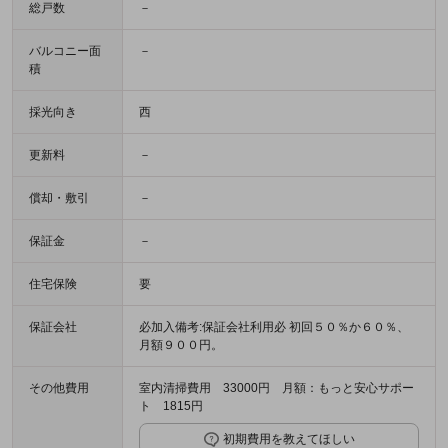
総戸数
－
バルコニー面
－
積
採光向き
西
更新料
－
償却・敷引
－
保証金
－
住宅保険
要
保証会社
必加入備考:保証会社利用必 初回５０％か６０％、
月額９００円。
その他費用
室内清掃費用 33000円 月額：もっと安心サポー
ト 1815円
初期費用を教えてほしい