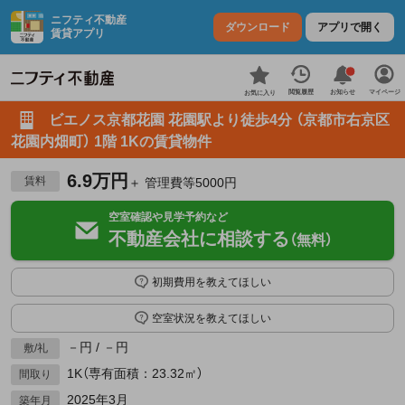
ニフティ不動産
ダウンロード
アプリで開く
賃貸アプリ
お知らせ
閲覧履歴
マイページ
お気に入り
ビエノス京都花園 花園駅より徒歩4分 （京都市右京区
花園内畑町） 1階 1Kの賃貸物件
6.9万円
賃料
＋ 管理費等5000円
空室確認や見学予約など
不動産会社に相談する
（無料）
初期費用を教えてほしい
空室状況を教えてほしい
－円 / －円
敷/礼
1K（専有面積：23.32㎡）
間取り
2025年3月
築年月