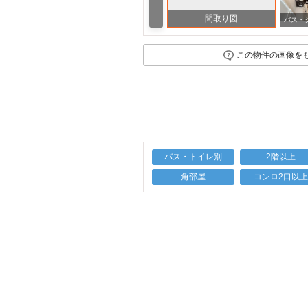
間取り図
その他
この物件の画像を
バス・トイレ別
2階以上
角部屋
コンロ2口以