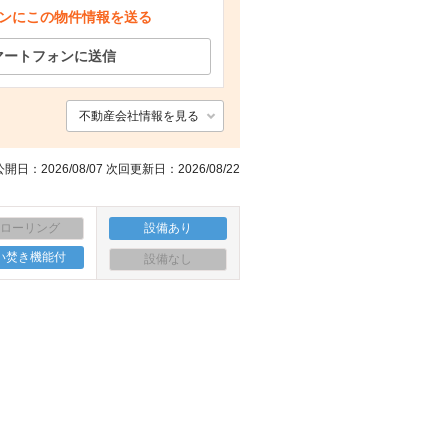
ンにこの物件情報を送る
ドラックストア ダックス 右京太秦店（ドラッグストア）まで515m
玄関
その他共有部分
スーパー ライフ 太秦店（スーパー）まで426m
マートフォンに送信
不動産会社情報を見る
開日：2026/08/07 次回更新日：2026/08/22
フローリング
設備あり
い焚き機能付
設備なし