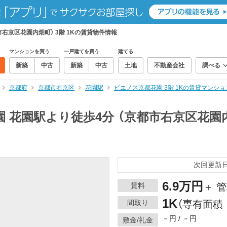
右京区花園内畑町） 3階 1Kの賃貸物件情報
マンションを買う
一戸建てを買う
建てる
新築
中古
新築
中古
土地
不動産会社
調べる
京都府
京都市右京区
花園駅
ビエノス京都花園 3階 1Kの賃貸マンシ
 花園駅より徒歩4分 （京都市右京区花園内畑
次回更新日：
6.9万円
賃料
＋ 管
1K
間取り
（専有面積：
－円 / －円
敷金/礼金