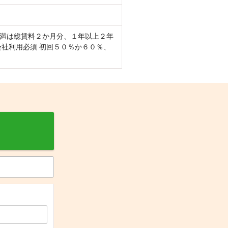
未満は総賃料２か月分、１年以上２年
証会社利用必須 初回５０％か６０％、