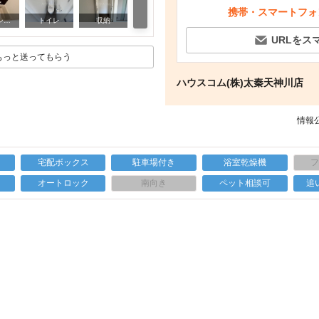
携帯・スマートフォ
洗面設備
バス・シャワールーム
トイレ
収納
URLをス
もっと送ってもらう
ハウスコム(株)太秦天神川店
情報公
宅配ボックス
駐車場付き
浴室乾燥機
上
オートロック
南向き
ペット相談可
追