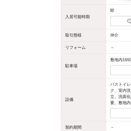
即
入居可能時期
取引態様
仲介
リフォーム
－
敷地内165
駐車場
バストイレ
ク、室内洗
立、洗面化
設備
要、敷地内
契約期間
－