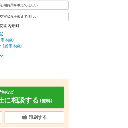
初期費用を教えてほしい
空室状況を教えてほしい
花園内畑町
線
）
嵐電本線
）
分
（
嵐電本線
）
予約など
社に相談する
（無料）
ルコニー
セキュリティ
その他設備
印刷する