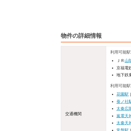
物件の詳細情報
利用可能駅
ＪＲ
山
京福電鉄
地下鉄東
利用可能駅
花園駅
蚕ノ社
太秦広
交通機関
嵐電天
太秦天
常盤駅