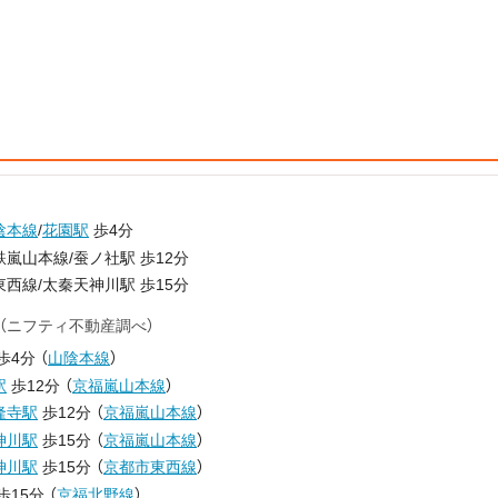
陰本線
/
花園駅
歩4分
嵐山本線/蚕ノ社駅 歩12分
西線/太秦天神川駅 歩15分
（ニフティ不動産調べ）
歩4分
（
山陰本線
）
駅
歩12分
（
京福嵐山本線
）
隆寺駅
歩12分
（
京福嵐山本線
）
神川駅
歩15分
（
京福嵐山本線
）
神川駅
歩15分
（
京都市東西線
）
歩15分
（
京福北野線
）