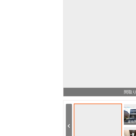
間取
飲食店 餃子の王将 花園店（飲食店）まで509m
飲食店 和食さと 双ケ丘（飲食店）まで333m
建物