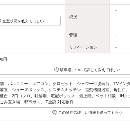
－
現況
空室状況を教えてほしい
管理
－
リノベーション
－
00円
駐車場について詳しく教えてほしい
別、バルコニー、エアコン、クロゼット、シャワー付洗面台、TVイン
濯置、シューズボックス、システムキッチン、追焚機能浴室、角住戸、
粧台、2口コンロ、駐輪場、宅配ボックス、最上階、ペット相談、IHク
ごみ置き場、都市ガス、IT重説 対応物件
この物件の詳しい情報を送ってもらう