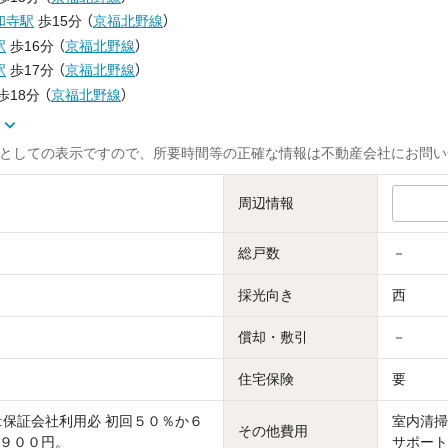
和寺駅
歩15分
（
京福北野線
）
駅
歩16分
（
京福北野線
）
駅
歩17分
（
京福北野線
）
歩18分
（
京福北野線
）
示
としての表示ですので、所要時間等の正確な情報は不動産会社にお問い
周辺情報
総戸数
－
採光向き
西
償却・敷引
－
住宅保険
要
:保証会社利用必 初回５０％か６
室内清掃
その他費用
９００円。
サポート