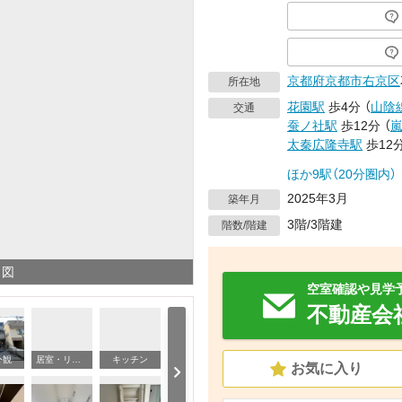
京都府
京都市右京区
所在地
花園駅
歩4分
（
山陰
交通
蚕ノ社駅
歩12分
（
太秦広隆寺駅
歩12
ほか9駅（20分圏内）
2025年3月
築年月
3階/3階建
階数/階建
り図
空室確認や見学
不動産会
外観
居室・リビング
キッチン
バ
お気に入り