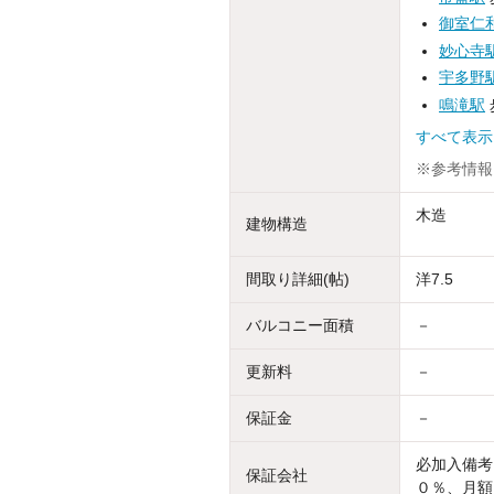
御室仁
妙心寺
宇多野
鳴滝駅
すべて表
※参考情報
木造
建物構造
間取り詳細(帖)
洋7.5
バルコニー面積
－
更新料
－
保証金
－
必加入備考
保証会社
０％、月額