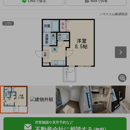
LINEで送る
Mailで共有
ハウスコム(株)西院店
1
/
20
空室確認や見学予約など
不動産会社に相談する
（無料）