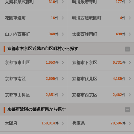
太秦和泉式部町
鳴滝般若寺町
316
件
177
件
花園車道町
鳴滝西嵯峨園町
16
件
4
件
山ノ内西裏町
太秦西蜂岡町
948
件
498
件
京都市右京区近隣の市区町村から探す
京都市東山区
京都市下京区
1,653
件
6,731
件
京都市南区
京都市伏見区
2,605
件
4,185
件
京都市山科区
京都市西京区
2,851
件
2,462
件
京都府近隣の都道府県から探す
大阪府
兵庫県
158,014
件
78,596
件