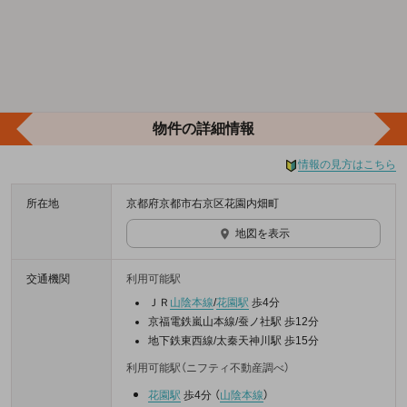
物件の詳細情報
情報の見方はこちら
所在地
京都府京都市右京区花園内畑町
地図を表示
交通機関
利用可能駅
ＪＲ
山陰本線
/
花園駅
歩4分
京福電鉄嵐山本線/蚕ノ社駅 歩12分
地下鉄東西線/太秦天神川駅 歩15分
利用可能駅（ニフティ不動産調べ）
花園駅
歩4分
（
山陰本線
）