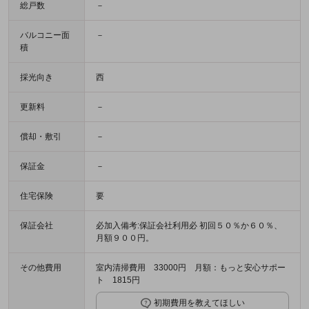
総戸数
－
バルコニー面
－
積
採光向き
西
更新料
－
償却・敷引
－
保証金
－
住宅保険
要
保証会社
必加入備考:保証会社利用必 初回５０％か６０％、
月額９００円。
その他費用
室内清掃費用 33000円 月額：もっと安心サポー
ト 1815円
初期費用を教えてほしい