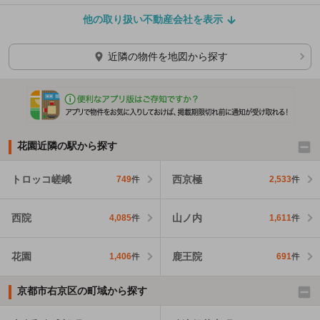
他の取り扱い不動産会社を表示
近隣の物件を地図から探す
花園近隣の駅から探す
トロッコ嵯峨
西京極
749
件
2,533
件
西院
山ノ内
4,085
件
1,611
件
花園
鹿王院
1,406
件
691
件
京都市右京区の町域から探す