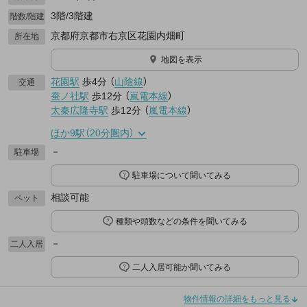
3階/3階建
階数/階建
京都府京都市右京区花園内畑町
所在地
地図を表示
花園駅
歩4分
（
山陰線
）
交通
蚕ノ社駅
歩12分
（
嵐電本線
）
太秦広隆寺駅
歩12分
（
嵐電本線
）
ほか9駅（20分圏内）
－
駐車場
駐車場について聞いてみる
相談可能
ペット
種類や頭数などの条件を聞いてみる
－
二人入居
二人入居可能か聞いてみる
物件情報の詳細をもっと見る