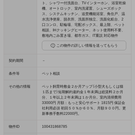
ト、シャワー付洗面台、TVインターホン、浴室乾燥
機、オートロック、室内洗濯置、シューズボック
ス、システムキッチン、追焚機能浴室、角住戸、温
水洗浄便座、脱衣所、洗面所独立、洗面化粧台、2
口コンロ、駐輪場、宅配ボックス、最上階、ペット
相談、IHクッキングヒーター、ネット使用料不要、
敷地内ごみ置き場、都市ガス、IT重説 対応物件
この物件の詳しい情報を送ってもらう
契約期間
－
条件等
ペット相談
その他の情報
ペット飼育時敷金２か月アップ（小型犬もしくは猫
１匹まで）短期解約違約金１年未満は総賃料２か月
分、１年以上２年未満は１か月分。室内清掃費用
33000円 月額：もっと安心サポート 1815円 保証会
社利用必須 初回５０％か６０％、月額９００円。更
新事務手数料22000円。
物件ID
100431868785