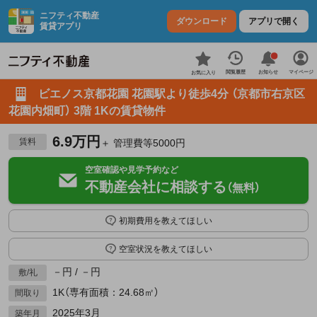
ニフティ不動産
ダウンロード
アプリで開く
賃貸アプリ
お知らせ
閲覧履歴
マイページ
お気に入り
ビエノス京都花園 花園駅より徒歩4分 （京都市右京区
花園内畑町） 3階 1Kの賃貸物件
6.9万円
賃料
＋ 管理費等5000円
空室確認や見学予約など
不動産会社に相談する
（無料）
初期費用を教えてほしい
空室状況を教えてほしい
－円 / －円
敷/礼
1K（専有面積：24.68㎡）
間取り
2025年3月
築年月