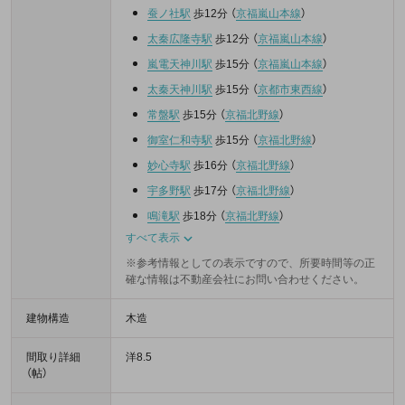
蚕ノ社駅
歩12分
（
京福嵐山本線
）
太秦広隆寺駅
歩12分
（
京福嵐山本線
）
嵐電天神川駅
歩15分
（
京福嵐山本線
）
太秦天神川駅
歩15分
（
京都市東西線
）
常盤駅
歩15分
（
京福北野線
）
御室仁和寺駅
歩15分
（
京福北野線
）
妙心寺駅
歩16分
（
京福北野線
）
宇多野駅
歩17分
（
京福北野線
）
鳴滝駅
歩18分
（
京福北野線
）
すべて表示
※参考情報としての表示ですので、所要時間等の正
確な情報は不動産会社にお問い合わせください。
建物構造
木造
間取り詳細
洋8.5
（帖）