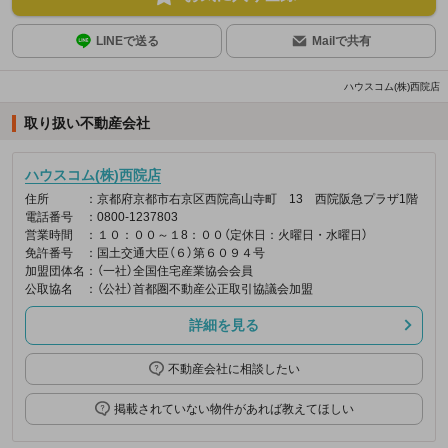
LINEで送る
Mailで共有
ハウスコム(株)西院店
取り扱い不動産会社
ハウスコム(株)西院店
住所
：京都府京都市右京区西院高山寺町 13 西院阪急プラザ1階
電話番号
：0800-1237803
営業時間
：１０：００～１8：００（定休日：火曜日・水曜日）
免許番号
：国土交通大臣（６）第６０９４号
加盟団体名
：（一社）全国住宅産業協会会員
公取協名
：（公社）首都圏不動産公正取引協議会加盟
詳細を見る
不動産会社に相談したい
掲載されていない物件があれば教えてほしい