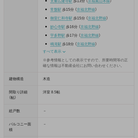
太秦広隆寺駅
歩13分
（
京福嵐山本線
）
常盤駅
歩15分
（
京福北野線
）
御室仁和寺駅
歩15分
（
京福北野線
）
妙心寺駅
歩16分
（
京福北野線
）
宇多野駅
歩17分
（
京福北野線
）
鳴滝駅
歩18分
（
京福北野線
）
すべて表示
※参考情報としての表示ですので、所要時間等の正
確な情報は不動産会社にお問い合わせください。
建物構造
木造
間取り詳細
洋室 8.5帖
（帖）
総戸数
－
バルコニー面
－
積