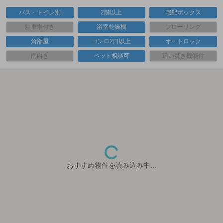
バス・トイレ別
2階以上
宅配ボックス
駐車場付き
浴室乾燥機
フローリング
角部屋
コンロ2口以上
オートロック
南向き
ペット相談可
追い焚き機能付
おすすめ物件を読み込み中...