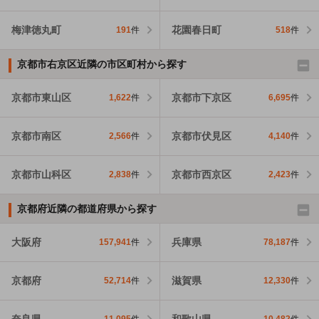
梅津徳丸町
花園春日町
191
件
518
件
京都市右京区近隣の市区町村から探す
京都市東山区
京都市下京区
1,622
件
6,695
件
京都市南区
京都市伏見区
2,566
件
4,140
件
京都市山科区
京都市西京区
2,838
件
2,423
件
京都府近隣の都道府県から探す
大阪府
兵庫県
157,941
件
78,187
件
京都府
滋賀県
52,714
件
12,330
件
奈良県
和歌山県