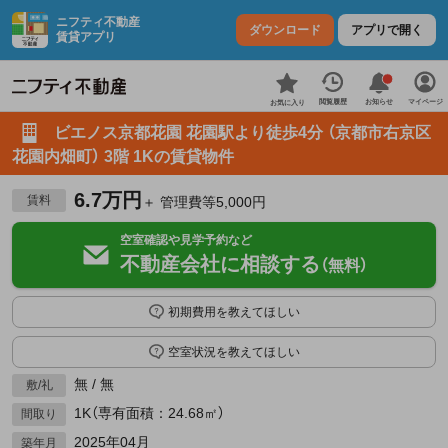
ニフティ不動産
ダウンロード
アプリで開く
賃貸アプリ
お知らせ
閲覧履歴
マイページ
お気に入り
ビエノス京都花園 花園駅より徒歩4分 （京都市右京区
花園内畑町） 3階 1Kの賃貸物件
6.7万円
賃料
＋ 管理費等5,000円
空室確認や見学予約など
不動産会社に相談する
（無料）
初期費用を教えてほしい
空室状況を教えてほしい
無 / 無
敷/礼
1K（専有面積：24.68㎡）
間取り
2025年04月
築年月