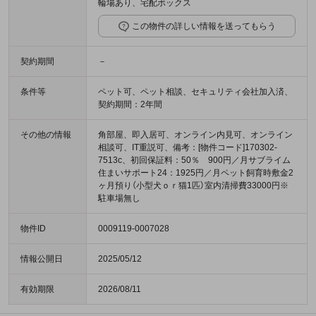
輪場あり、宅配ボックス
この物件の詳しい情報を送ってもらう
契約期間
－
条件等
ペット可、ペット相談、セキュリティ会社加入済、
契約期間：2年間
その他の情報
角部屋、即入居可、オンライン内見可、オンライン
相談可、IT重説可、備考：[物件コード]170302-
7513c、初回保証料：50％ 900円／月サブライム
住まいサポート24：1925円／月ペット飼育時敷金2
ヶ月預り（小型犬ｏｒ猫1匹）室内清掃費33000円※
駐車場無し
物件ID
0009119-0007028
情報公開日
2025/05/12
有効期限
2026/08/11