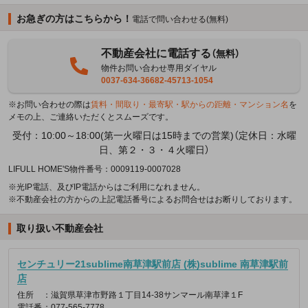
お急ぎの方はこちらから！
電話で問い合わせる(無料)
不動産会社に電話する
（無料）
物件お問い合わせ専用ダイヤル
0037-634-36682-45713-1054
※お問い合わせの際は
賃料・間取り・最寄駅・駅からの距離・マンション名
を
メモの上、ご連絡いただくとスムーズです。
受付：10:00～18:00(第一火曜日は15時までの営業)（定休日：水曜
日、第２・３・４火曜日）
LIFULL HOME'S物件番号：0009119-0007028
※光IP電話、及びIP電話からはご利用になれません。
※不動産会社の方からの上記電話番号によるお問合せはお断りしております。
取り扱い不動産会社
センチュリー21sublime南草津駅前店 (株)sublime 南草津駅前
店
住所
：滋賀県草津市野路１丁目14-38サンマール南草津１F
電話番
：077-565-7778