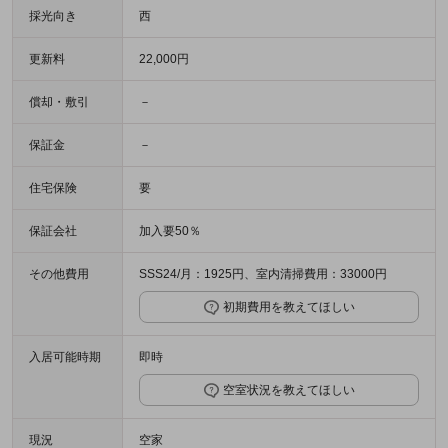
採光向き
西
更新料
22,000円
償却・敷引
－
保証金
－
住宅保険
要
保証会社
加入要50％
その他費用
SSS24/月：1925円、室内清掃費用：33000円
初期費用を教えてほしい
入居可能時期
即時
空室状況を教えてほしい
現況
空家