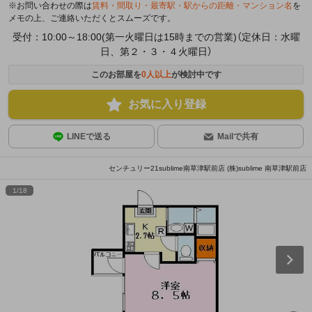
※お問い合わせの際は
賃料・間取り・最寄駅・駅からの距離・マンション名
を
メモの上、ご連絡いただくとスムーズです。
受付：10:00～18:00(第一火曜日は15時までの営業)（定休日：水曜
日、第２・３・４火曜日）
このお部屋を
0
人以上
が検討中です
お気に入り登録
LINEで送る
Mailで共有
センチュリー21sublime南草津駅前店 (株)sublime 南草津駅前店
1
/
18