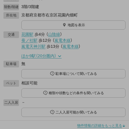
3階/3階建
階数/階建
京都府京都市右京区花園内畑町
所在地
地図を表示
花園駅
歩4分
（
山陰線
）
交通
蚕ノ社駅
歩12分
（
嵐電本線
）
嵐電天神川駅
歩13分
（
嵐電本線
）
ほか9駅（20分圏内）
無
駐車場
駐車場について聞いてみる
相談可能
ペット
種類や頭数などの条件を聞いてみる
－
二人入居
二人入居可能か聞いてみる
物件情報の詳細をもっと見る