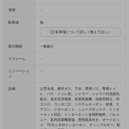
管理
－
駐車場
無
駐車場について詳しく教えてほしい
取引態様
一般媒介
リフォーム
－
リノベーショ
－
ン
設備
公営水道、都市ガス、下水、専用バス、専用トイ
レ、バス・トイレ別、シャワー、シャワー付洗面化
粧台、温水洗浄便座、浴室乾燥機、洗面所独立、IH
コンロ、コンロ二口、システムキッチン、給湯、エ
アコン、クローゼット、シューズボックス、インタ
ーネット対応、インターネット使用料無料、バルコ
ニー、室内洗濯機置場、照明器具付き、オートロッ
ク、TVモニタ付インターホン、ディンプルキー、駐