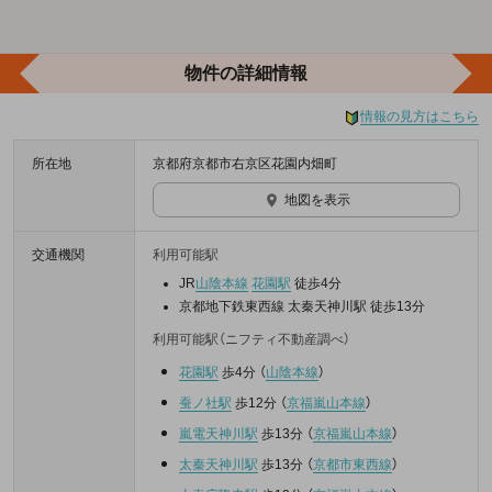
物件の詳細情報
情報の見方はこちら
所在地
京都府京都市右京区花園内畑町
地図を表示
交通機関
利用可能駅
JR
山陰本線
花園駅
徒歩4分
京都地下鉄東西線 太秦天神川駅 徒歩13分
利用可能駅（ニフティ不動産調べ）
花園駅
歩4分
（
山陰本線
）
蚕ノ社駅
歩12分
（
京福嵐山本線
）
嵐電天神川駅
歩13分
（
京福嵐山本線
）
太秦天神川駅
歩13分
（
京都市東西線
）