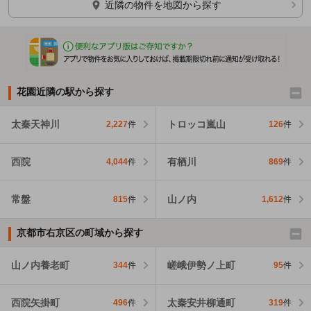
近隣の物件を地図から探す
花園近隣の駅から探す
太秦天神川
トロッコ嵐山
2,227
件
126
件
西院
有栖川
4,044
件
869
件
常盤
山ノ内
815
件
1,612
件
京都市右京区の町域から探す
山ノ内養老町
嵯峨伊勢ノ上町
344
件
95
件
西院矢掛町
太秦安井柳通町
496
件
319
件