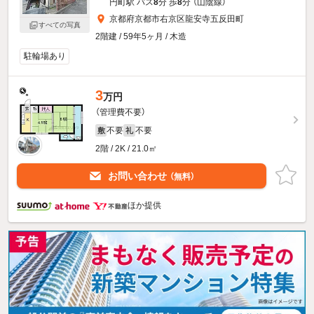
円町駅 バス
8
分 歩
8
分 （山陰線）
京都府京都市右京区龍安寺五反田町
すべての写真
2階建 / 59年5ヶ月 / 木造
駐輪場あり
3
万円
（管理費不要）
不要
不要
敷
礼
2階 / 2K / 21.0㎡
お問い合わせ
（無料）
ほか提供