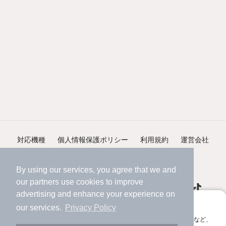
対応機種
個人情報保護ポリシー
利用規約
運営会社
ヘルプ・お問い合わせ
採用情報
By using our services, you agree that we and
our
partners
use cookies to improve
advertising and enhance your experience on
アプリに切り替えて、サクサクお部屋探し
our services.
Privacy Policy
会員登録なしですぐ使える。マップ検索やお気に入り保存など、
©NIFTY Lifestyle Co., Ltd.