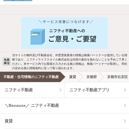
他の人はこんな条件で絞り込んでいます！
人気のこだわり条件
新着物件メール通知
バス・トイレ別
2階以上
ご希望の条件の物件が見つかり次第、メ
駐車場あり
ペット相談
ールでお知らせします
当サイトの物件及び不動産会社、外壁塗装業者の情報は検索パートナーが提供している情
報であり、ニフティライフスタイル株式会社は内容の責任を負わないことを予めご了承く
免責
事項
ださい。本サービス内でお客様が入力される個人情報は、検索パートナーが取得し、同社
洗濯機置場あり
独立洗面台
新着メール通知を受け取る
の定める個人情報規約に従って取り扱われます。
不動産・住宅情報のニフティ不動産
賃貸
京都府
京都市右京区
エアコンあり
都市ガス
ニフティ不動産
ニフティ不動産アプリ
温水洗浄便座
オートロック
＼Because／ ニフティ不動産
コンロ2口以上
追焚き機能
賃貸
TV付インターホン
角部屋