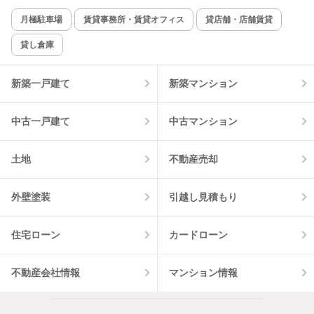
新着のみ
インターネット無料
月極駐車場
賃貸事務所・賃貸オフィス
貸店舗・店舗賃貸
貸し倉庫
該当件数:
物件一覧に反映
3
件
新築一戸建て
新築マンション
中古一戸建て
中古マンション
土地
不動産売却
外壁塗装
引越し見積もり
住宅ローン
カードローン
不動産会社情報
マンション情報