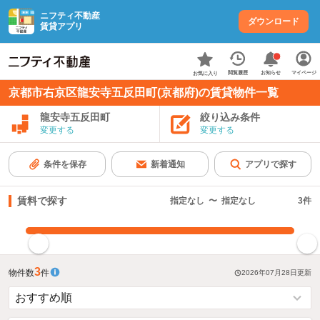
ニフティ不動産
ダウンロード
賃貸アプリ
お知らせ
閲覧履歴
マイページ
お気に入り
京都市右京区龍安寺五反田町(京都府)の賃貸物件一覧
龍安寺五反田町
絞り込み条件
変更する
変更する
条件を保存
新着通知
アプリで探す
賃料で探す
指定なし
〜
指定なし
3
件
指定した賃料で絞り込む
3
物件数
件
2026年07月28日
更新