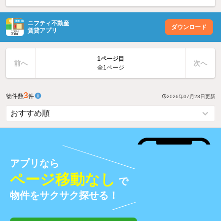
ニフティ不動産
ダウンロード
賃貸アプリ
1ページ目
前へ
次へ
全1ページ
3
物件数
件
2026年07月28日
更新
アプリなら
ページ移動なし
で
物件をサクサク探せる！