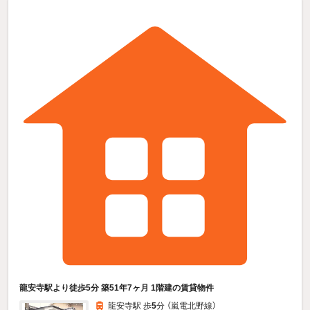
龍安寺駅より徒歩5分 築51年7ヶ月 1階建の賃貸物件
龍安寺駅 歩
5
分 （嵐電北野線）