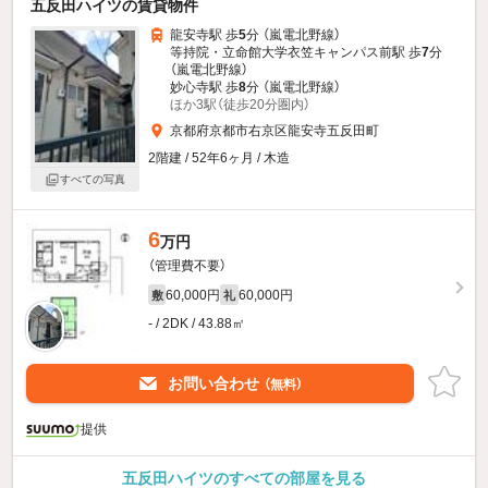
五反田ハイツの賃貸物件
龍安寺駅 歩
5
分 （嵐電北野線）
等持院・立命館大学衣笠キャンパス前駅 歩
7
分
（嵐電北野線）
妙心寺駅 歩
8
分 （嵐電北野線）
ほか3駅（徒歩20分圏内）
京都府京都市右京区龍安寺五反田町
2階建 / 52年6ヶ月 / 木造
すべての写真
6
万円
（管理費不要）
60,000円
60,000円
敷
礼
- / 2DK / 43.88㎡
お問い合わせ
（無料）
提供
五反田ハイツのすべての部屋を見る