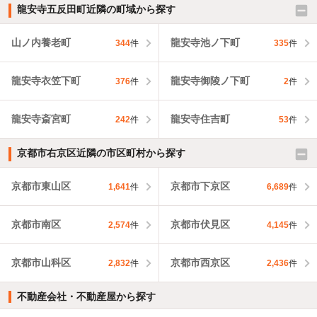
龍安寺五反田町近隣の町域から探す
山ノ内養老町
龍安寺池ノ下町
344
件
335
件
龍安寺衣笠下町
龍安寺御陵ノ下町
376
件
2
件
龍安寺斎宮町
龍安寺住吉町
242
件
53
件
京都市右京区近隣の市区町村から探す
京都市東山区
京都市下京区
1,641
件
6,689
件
京都市南区
京都市伏見区
2,574
件
4,145
件
京都市山科区
京都市西京区
2,832
件
2,436
件
不動産会社・不動産屋から探す