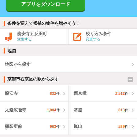
アプリをダウンロード
条件を変えて候補の物件を増やそう！
龍安寺五反田町
絞り込み条件
変更する
変更する
地図
地図から探す
京都市右京区の駅から探す
龍安寺
西京極
832
件
2,512
件
太秦広隆寺
常盤
1,004
件
813
件
撮影所前
嵐山
903
件
529
件