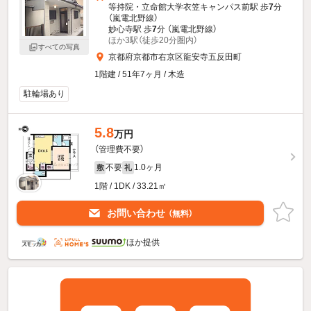
等持院・立命館大学衣笠キャンパス前駅 歩
7
分
（嵐電北野線）
妙心寺駅 歩
7
分 （嵐電北野線）
ほか3駅（徒歩20分圏内）
すべての写真
京都府京都市右京区龍安寺五反田町
1階建 / 51年7ヶ月 / 木造
駐輪場あり
5.8
万円
（管理費不要）
不要
1.0ヶ月
敷
礼
1階 / 1DK / 33.21㎡
お問い合わせ
（無料）
ほか提供