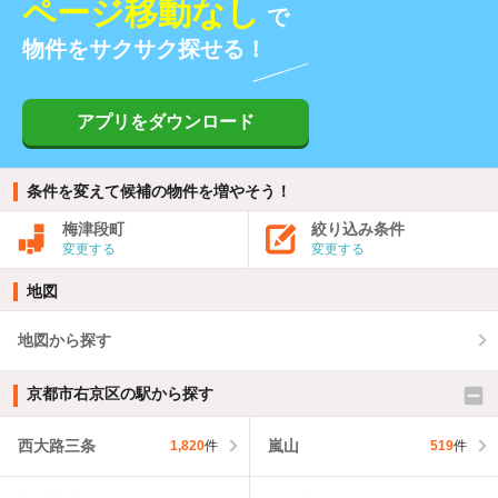
ページ移動なし
で
物件をサクサク探せる！
アプリをダウンロード
条件を変えて候補の物件を増やそう！
梅津段町
絞り込み条件
変更する
変更する
地図
地図から探す
京都市右京区の駅から探す
西大路三条
嵐山
1,820
件
519
件