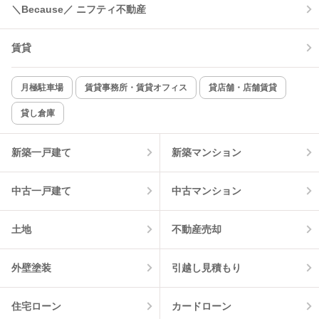
＼Because／ ニフティ不動産
コンロ2口以上
追焚き機能
賃貸
TV付インターホン
角部屋
新着のみ
インターネット無料
月極駐車場
賃貸事務所・賃貸オフィス
貸店舗・店舗賃貸
貸し倉庫
該当件数:
物件一覧に反映
4
件
新築一戸建て
新築マンション
中古一戸建て
中古マンション
土地
不動産売却
外壁塗装
引越し見積もり
住宅ローン
カードローン