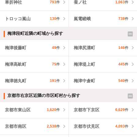
車折神社
蚕ノ社
793
件
1,063
件
トロッコ嵐山
嵐電嵯峨
130
件
738
件
梅津段町近隣の町域から探す
梅津後藤町
梅津尻溝町
49
件
146
件
梅津高畝町
梅津堤上町
75
件
445
件
梅津徳丸町
梅津中倉町
191
件
540
件
京都市右京区近隣の市区町村から探す
京都市東山区
京都市下京区
1,620
件
6,629
件
京都市南区
京都市伏見区
2,538
件
4,093
件