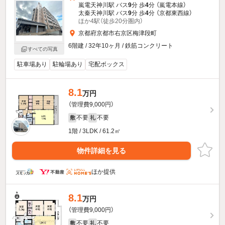
嵐電天神川駅 バス
9
分 歩
4
分 （嵐電本線）
太秦天神川駅 バス
9
分 歩
4
分 （京都東西線）
ほか4駅（徒歩20分圏内）
京都府京都市右京区梅津段町
6階建 / 32年10ヶ月 / 鉄筋コンクリート
すべての写真
駐車場あり
駐輪場あり
宅配ボックス
8.1
万円
（管理費9,000円）
不要
不要
敷
礼
1階 / 3LDK / 61.2㎡
物件詳細を見る
ほか提供
8.1
万円
（管理費9,000円）
不要
不要
敷
礼