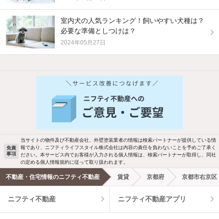
室内犬の人気ランキング！飼いやすい犬種は？
必要な準備としつけは？
2024年05月27日
他の人はこんな条件で絞り込んでいます！
人気のこだわり条件
新着物件メール通知
バス・トイレ別
2階以上
ご希望の条件の物件が見つかり次第、メ
駐車場あり
ペット相談
ールでお知らせします
当サイトの物件及び不動産会社、外壁塗装業者の情報は検索パートナーが提供している情
報であり、ニフティライフスタイル株式会社は内容の責任を負わないことを予めご了承く
免責
事項
ださい。本サービス内でお客様が入力される個人情報は、検索パートナーが取得し、同社
洗濯機置場あり
独立洗面台
新着メール通知を受け取る
の定める個人情報規約に従って取り扱われます。
不動産・住宅情報のニフティ不動産
賃貸
京都府
京都市右京区
エアコンあり
都市ガス
ニフティ不動産
ニフティ不動産アプリ
温水洗浄便座
オートロック