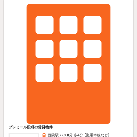
プレミール段町の賃貸物件
西院駅 バス
8
分 歩
4
分 （嵐電本線
など
）