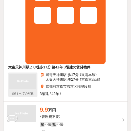
太秦天神川駅より徒歩17分 築42年 3階建の賃貸物件
嵐電天神川駅 歩
17
分 （嵐電本線）
太秦天神川駅 歩
17
分 （京都東西線）
京都府京都市右京区梅津段町
すべての写真
3階建 / 42年 / -
9.9
万円
（管理費不要）
不要
不要
敷
礼