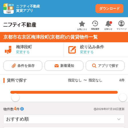
ニフティ不動産
ダウンロード
賃貸アプリ
お知らせ
閲覧履歴
マイページ
お気に入り
京都市右京区梅津段町(京都府)の賃貸物件一覧
梅津段町
絞り込み条件
変更する
変更する
条件を保存
新着通知
アプリで探す
賃料で探す
指定なし
〜
指定なし
4
件
指定した賃料で絞り込む
4
物件数
件
2026年07月16日
更新