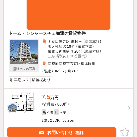
ドーム・シシャースチェ梅津の賃貸物件
太秦広隆寺駅 歩
16
分 （嵐電本線）
蚕ノ社駅 歩
19
分 （嵐電本線）
嵐電天神川駅 歩
20
分 （嵐電本線）
ほか1駅（徒歩20分圏内）
京都府京都市右京区梅津段町
すべての写真
7階建 / 36年6ヶ月 / RC
駐車場あり
駐輪場あり
7.5
万円
（管理費7,000円）
不要
不要
敷
礼
2階 / 2LDK / 53.95㎡
お問い合わせ
（無料）