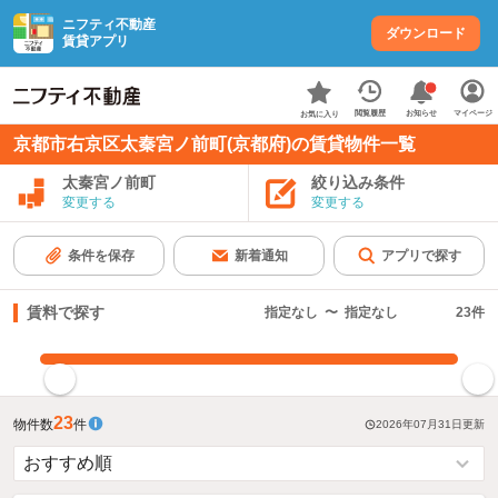
ニフティ不動産
ダウンロード
賃貸アプリ
お知らせ
閲覧履歴
マイページ
お気に入り
京都市右京区太秦宮ノ前町(京都府)の賃貸物件一覧
太秦宮ノ前町
絞り込み条件
変更する
変更する
条件を保存
新着通知
アプリで探す
賃料で探す
指定なし
〜
指定なし
23
件
指定した賃料で絞り込む
23
物件数
件
2026年07月31日
更新