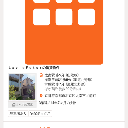
ＬａｖｉｅＦｕｔｕｒの賃貸物件
太秦駅 歩
5
分 （山陰線）
撮影所前駅 歩
6
分 （嵐電北野線）
常盤駅 歩
7
分 （嵐電北野線）
ほか7駅（徒歩20分圏内）
京都府京都市右京区太秦宮ノ前町
3階建 / 14年7ヶ月 / 鉄骨
すべての写真
駐車場あり
宅配ボックス