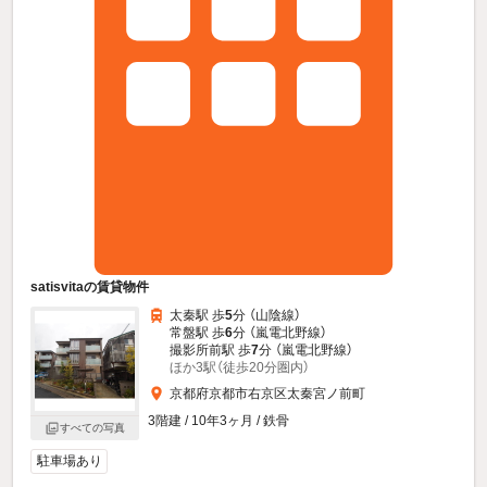
satisvitaの賃貸物件
太秦駅 歩
5
分 （山陰線）
常盤駅 歩
6
分 （嵐電北野線）
撮影所前駅 歩
7
分 （嵐電北野線）
ほか3駅（徒歩20分圏内）
京都府京都市右京区太秦宮ノ前町
3階建 / 10年3ヶ月 / 鉄骨
すべての写真
駐車場あり