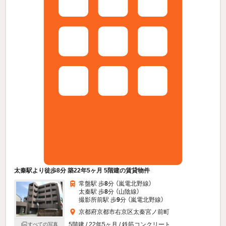
太秦駅より徒歩8分 築22年5ヶ月 5階建の賃貸物件
常盤駅 歩
8
分 （嵐電北野線）
太秦駅 歩
8
分 （山陰線）
撮影所前駅 歩
9
分 （嵐電北野線）
京都府京都市右京区太秦宮ノ前町
5階建 / 22年5ヶ月 / 鉄筋コンクリート
すべての写真