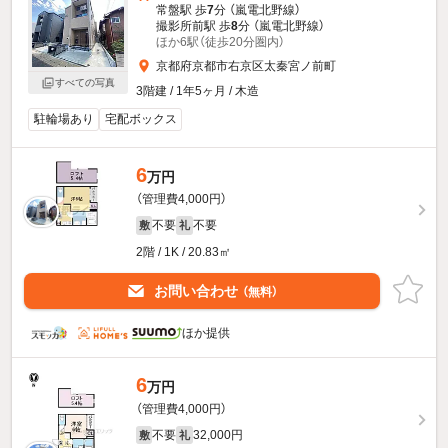
常盤駅 歩
7
分 （嵐電北野線）
撮影所前駅 歩
8
分 （嵐電北野線）
ほか6駅（徒歩20分圏内）
京都府京都市右京区太秦宮ノ前町
すべての写真
3階建 / 1年5ヶ月 / 木造
駐輪場あり
宅配ボックス
6
万円
（管理費4,000円）
不要
不要
敷
礼
2階 / 1K / 20.83㎡
お問い合わせ
（無料）
ほか提供
6
万円
（管理費4,000円）
不要
32,000円
敷
礼