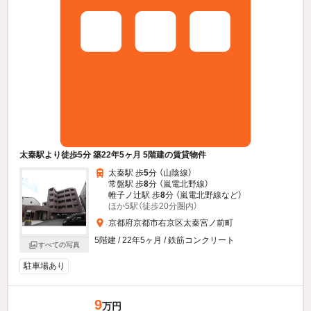
太秦駅より徒歩5分 築22年5ヶ月 5階建の賃貸物件
太秦駅 歩
5
分 （山陰線）
常盤駅 歩
8
分 （嵐電北野線）
帷子ノ辻駅 歩
8
分 （嵐電北野線
など
）
ほか5駅（徒歩20分圏内）
京都府京都市右京区太秦宮ノ前町
5階建 / 22年5ヶ月 / 鉄筋コンクリート
すべての写真
駐車場あり
9
万円