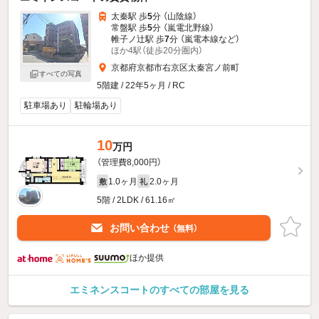
太秦駅 歩
5
分 （山陰線）
常盤駅 歩
5
分 （嵐電北野線）
帷子ノ辻駅 歩
7
分 （嵐電本線
など
）
ほか4駅（徒歩20分圏内）
京都府京都市右京区太秦宮ノ前町
すべての写真
5階建 / 22年5ヶ月 / RC
駐車場あり
駐輪場あり
10
万円
（管理費8,000円）
1.0ヶ月
2.0ヶ月
敷
礼
5階 / 2LDK / 61.16㎡
お問い合わせ
（無料）
ほか提供
エミネンスコートのすべての部屋を見る