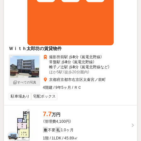
Ｗｉｔｈ太郎坊の賃貸物件
撮影所前駅 歩
8
分 （嵐電北野線）
常盤駅 歩
8
分 （嵐電北野線）
帷子ノ辻駅 歩
8
分 （嵐電北野線
など
）
ほか5駅（徒歩20分圏内）
京都府京都市右京区太秦宮ノ前町
すべての写真
4階建 / 9年5ヶ月 / ＲＣ
駐車場あり
宅配ボックス
7.7
万円
（管理費4,100円）
不要
1.0ヶ月
敷
礼
1階 / 1LDK / 45.89㎡