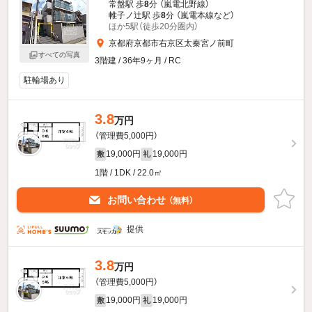
常盤駅 歩
8
分 （嵐電北野線）
帷子ノ辻駅 歩
8
分 （嵐電本線
など
）
ほか5駅（徒歩20分圏内）
京都府京都市右京区太秦宮ノ前町
すべての写真
3階建 / 36年9ヶ月 / RC
駐輪場あり
3.8
万円
（管理費5,000円）
19,000円
19,000円
敷
礼
1階 / 1DK / 22.0㎡
お問い合わせ
（無料）
提供
3.8
万円
（管理費5,000円）
19,000円
19,000円
敷
礼