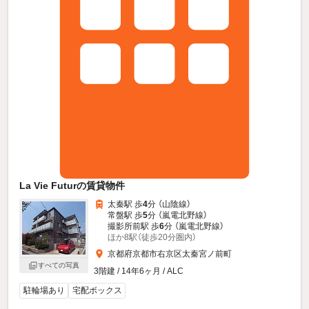
La Vie Futurの賃貸物件
太秦駅 歩
4
分 （山陰線）
常盤駅 歩
5
分 （嵐電北野線）
撮影所前駅 歩
6
分 （嵐電北野線）
ほか8駅（徒歩20分圏内）
京都府京都市右京区太秦宮ノ前町
すべての写真
3階建 / 14年6ヶ月 / ALC
駐輪場あり
宅配ボックス