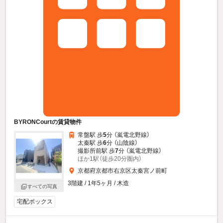
BYRONCourtの賃貸物件
常盤駅 歩
5
分 （嵐電北野線）
太秦駅 歩
6
分 （山陰線）
撮影所前駅 歩
7
分 （嵐電北野線）
ほか1駅（徒歩20分圏内）
京都府京都市右京区太秦宮ノ前町
3階建 / 1年5ヶ月 / 木造
すべての写真
宅配ボックス