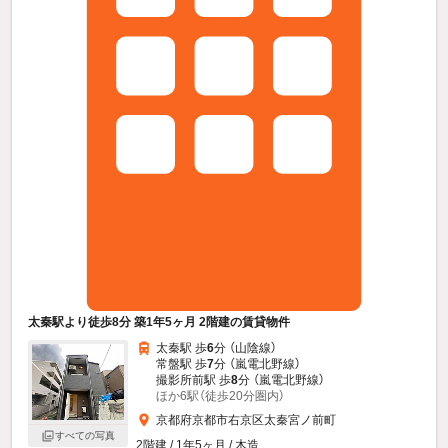
太秦駅より徒歩8分 築1年5ヶ月 2階建の賃貸物件
太秦駅 歩
6
分 （山陰線）
常盤駅 歩
7
分 （嵐電北野線）
撮影所前駅 歩
8
分 （嵐電北野線）
ほか6駅（徒歩20分圏内）
京都府京都市右京区太秦宮ノ前町
すべての写真
2階建 / 1年5ヶ月 / 木造