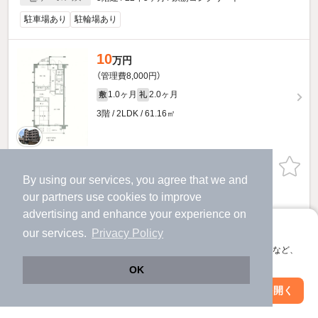
駐車場あり
駐輪場あり
10
万円
（管理費8,000円）
1.0ヶ月
2.0ヶ月
敷
礼
3階 / 2LDK / 61.16㎡
物件詳細を見る
By using our services, you agree that we and
our
partners
use cookies to improve
提供
advertising and enhance your experience on
アプリに切り替えて、サクサクお部屋探し
our services.
Privacy Policy
会員登録なしですぐ使える。マップ検索やお気に入り保存など、
アプリ限定の便利な機能が使えます！
OK
Web版で続行
アプリを開く
市区町村を変更
絞り込み条件を変更