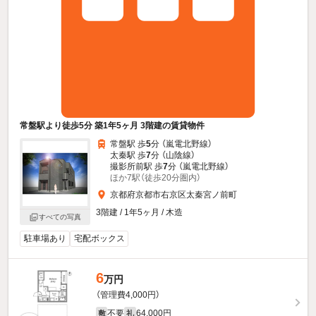
常盤駅より徒歩5分 築1年5ヶ月 3階建の賃貸物件
常盤駅 歩
5
分 （嵐電北野線）
太秦駅 歩
7
分 （山陰線）
撮影所前駅 歩
7
分 （嵐電北野線）
ほか7駅（徒歩20分圏内）
京都府京都市右京区太秦宮ノ前町
3階建 / 1年5ヶ月 / 木造
すべての写真
駐車場あり
宅配ボックス
6
万円
（管理費4,000円）
不要
64,000円
敷
礼