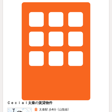
Ｃｅｃｉａｌ太秦の賃貸物件
太秦駅 歩
4
分 （山陰線）