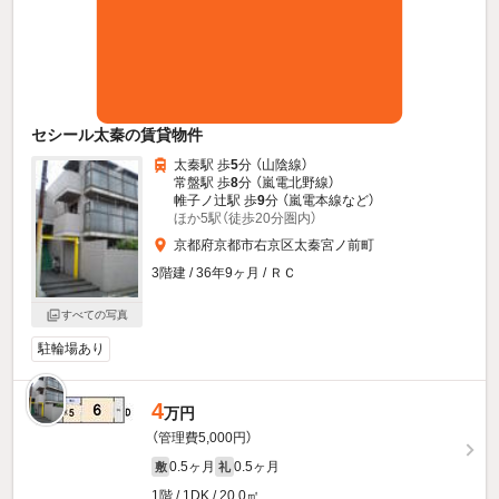
セシール太秦の賃貸物件
太秦駅 歩
5
分 （山陰線）
常盤駅 歩
8
分 （嵐電北野線）
帷子ノ辻駅 歩
9
分 （嵐電本線
など
）
ほか5駅（徒歩20分圏内）
京都府京都市右京区太秦宮ノ前町
3階建 / 36年9ヶ月 / ＲＣ
すべての写真
駐輪場あり
4
万円
（管理費5,000円）
0.5ヶ月
0.5ヶ月
敷
礼
1階 / 1DK / 20.0㎡