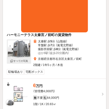
ハーモニーテラス太秦宮ノ前町の賃貸物件
太秦駅 歩
5
分 （山陰線）
常盤駅 歩
7
分 （嵐電北野線）
撮影所前駅 歩
8
分 （嵐電北野線）
ほか6駅（徒歩20分圏内）
京都府京都市右京区太秦宮ノ前町
すべての写真
2階建 / 1年5ヶ月 / 木造
駐輪場あり
宅配ボックス
6
万円
（管理費4,000円）
不要
64,000円
敷
礼
1階 / 1K / 20.83㎡