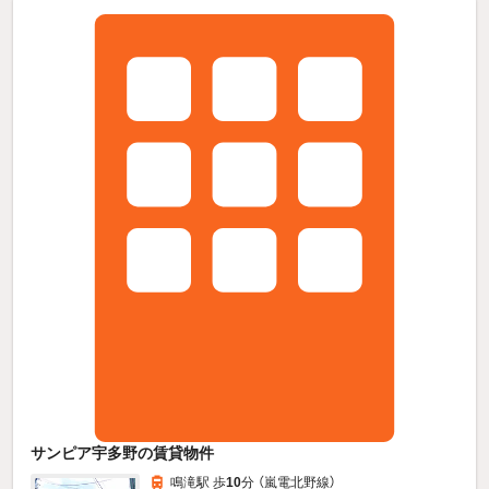
サンピア宇多野の賃貸物件
鳴滝駅 歩
10
分 （嵐電北野線）