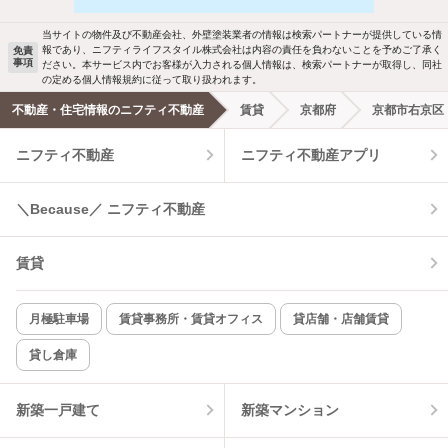
駐車場あり
ペット相談
当サイトの物件及び不動産会社、外壁塗装業者の情報は検索パートナーが提供している情
報であり、ニフティライフスタイル株式会社は内容の責任を負わないことを予めご了承く
免責
事項
ださい。本サービス内でお客様が入力される個人情報は、検索パートナーが取得し、同社
洗濯機置場あり
独立洗面台
の定める個人情報規約に従って取り扱われます。
不動産・住宅情報のニフティ不動産
賃貸
京都府
京都市右京区
エアコンあり
都市ガス
ニフティ不動産
ニフティ不動産アプリ
温水洗浄便座
オートロック
＼Because／ ニフティ不動産
コンロ2口以上
追焚き機能
賃貸
TV付インターホン
角部屋
新着のみ
インターネット無料
月極駐車場
賃貸事務所・賃貸オフィス
貸店舗・店舗賃貸
貸し倉庫
該当件数:
物件一覧に反映
3
件
新築一戸建て
新築マンション