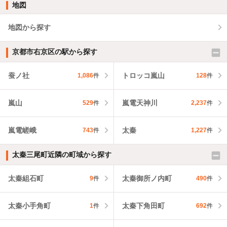
地図
地図から探す
京都市右京区の駅から探す
蚕ノ社
トロッコ嵐山
1,086
件
128
件
嵐山
嵐電天神川
529
件
2,237
件
嵐電嵯峨
太秦
743
件
1,227
件
太秦三尾町近隣の町域から探す
太秦組石町
太秦御所ノ内町
9
件
490
件
太秦小手角町
太秦下角田町
1
件
692
件