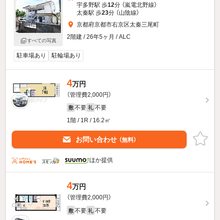
宇多野駅 歩
12
分 （嵐電北野線）
太秦駅 歩
23
分 （山陰線）
京都府京都市右京区太秦三尾町
2階建 / 26年5ヶ月 / ALC
すべての写真
駐車場あり
駐輪場あり
4
万円
（管理費2,000円）
不要
不要
敷
礼
1階 / 1R / 16.2㎡
お問い合わせ
（無料）
ほか提供
4
万円
（管理費2,000円）
不要
不要
敷
礼