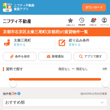
ニフティ不動産
ダウンロード
賃貸アプリ
お知らせ
閲覧履歴
マイページ
お気に入り
京都市右京区太秦三尾町(京都府)の賃貸物件一覧
太秦三尾町
絞り込み条件
変更する
変更する
条件を保存
新着通知
アプリで探す
賃料で探す
指定なし
〜
指定なし
3
件
指定した賃料で絞り込む
3
物件数
件
2025年12月02日
更新