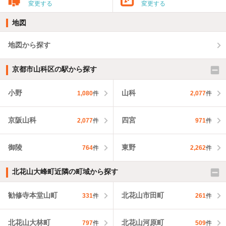
変更する
変更する
地図
地図から探す
京都市山科区の駅から探す
小野
山科
1,080
件
2,077
件
京阪山科
四宮
2,077
件
971
件
御陵
東野
764
件
2,262
件
北花山大峰町近隣の町域から探す
勧修寺本堂山町
北花山市田町
331
件
261
件
北花山大林町
北花山河原町
797
件
509
件