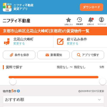
ニフティ不動産
ダウンロード
賃貸アプリ
お知らせ
閲覧履歴
マイページ
お気に入り
京都市山科区北花山大峰町(京都府)の賃貸物件一覧
北花山大峰町
絞り込み条件
変更する
変更する
条件を保存
新着通知
アプリで探す
賃料で探す
指定なし
〜
指定なし
5
件
指定した賃料で絞り込む
5
物件数
件
2026年07月07日
更新