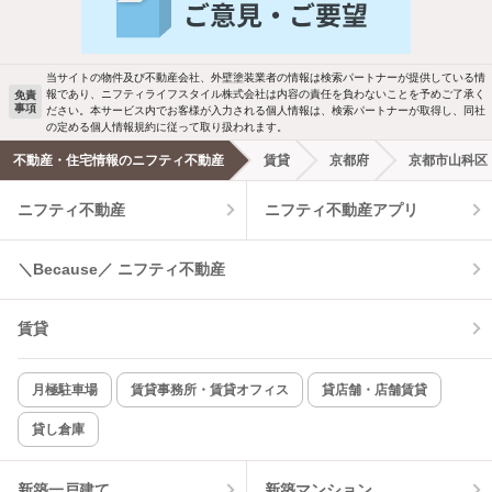
バス・トイレ別
2階以上
ご希望の条件の物件が見つかり次第、メ
駐車場あり
ペット相談
ールでお知らせします
当サイトの物件及び不動産会社、外壁塗装業者の情報は検索パートナーが提供している情
報であり、ニフティライフスタイル株式会社は内容の責任を負わないことを予めご了承く
免責
事項
ださい。本サービス内でお客様が入力される個人情報は、検索パートナーが取得し、同社
洗濯機置場あり
独立洗面台
新着メール通知を受け取る
の定める個人情報規約に従って取り扱われます。
不動産・住宅情報のニフティ不動産
賃貸
京都府
京都市山科区
エアコンあり
都市ガス
ニフティ不動産
ニフティ不動産アプリ
温水洗浄便座
オートロック
＼Because／ ニフティ不動産
コンロ2口以上
追焚き機能
賃貸
TV付インターホン
角部屋
新着のみ
インターネット無料
月極駐車場
賃貸事務所・賃貸オフィス
貸店舗・店舗賃貸
貸し倉庫
該当件数:
物件一覧に反映
5
件
新築一戸建て
新築マンション