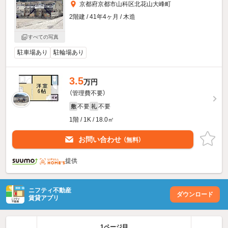
京都府京都市山科区北花山大峰町
2階建 / 41年4ヶ月 / 木造
すべての写真
駐車場あり
駐輪場あり
3.5
万円
（管理費不要）
不要
不要
敷
礼
1階 / 1K / 18.0㎡
お問い合わせ
（無料）
提供
ニフティ不動産
ダウンロード
賃貸アプリ
1ページ目