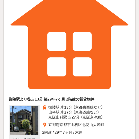
御陵駅より徒歩13分 築29年7ヶ月 2階建の賃貸物件
御陵駅 歩
13
分 （京都東西線
など
）
山科駅 歩
27
分 （東海道線
など
）
京阪山科駅 歩
27
分 （京阪京津線）
京都府京都市山科区北花山大峰町
2階建 / 29年7ヶ月 / 木造