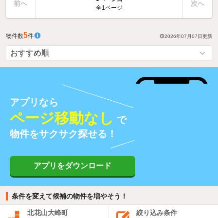
前へ
次へ
全1ページ
5
物件数
件
2026年07月07日
更新
アプリなら
ページ移動なし
で
物件をサクサク探せる！
アプリをダウンロード
条件を変えて候補の物件を増やそう！
北花山大峰町
絞り込み条件