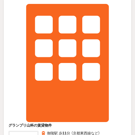
グランプリ山科の賃貸物件
御陵駅 歩
11
分 （京都東西線
など
）