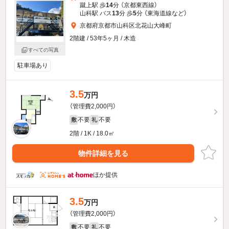
蹴上駅 歩
14
分 （京都東西線）
山科駅 バス
13
分 歩
5
分 （東海道線
など
）
京都府京都市山科区北花山大峰町
2階建 / 53年5ヶ月 / 木造
すべての写真
駐車場あり
3.5
万円
（管理費2,000円）
不要
不要
敷
礼
2階 / 1K / 18.0㎡
物件詳細を見る
ほか提供
3.5
万円
（管理費2,000円）
不要
不要
敷
礼