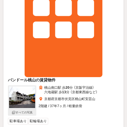
バンドール桃山の賃貸物件
桃山南口駅 歩
20
分 （京阪宇治線）
六地蔵駅 歩
13
分 （京都東西線
など
）
京都府京都市伏見区桃山町安芸山
2階建 / 37年7ヶ月 / 軽量鉄骨
すべての写真
駐車場あり
駐輪場あり