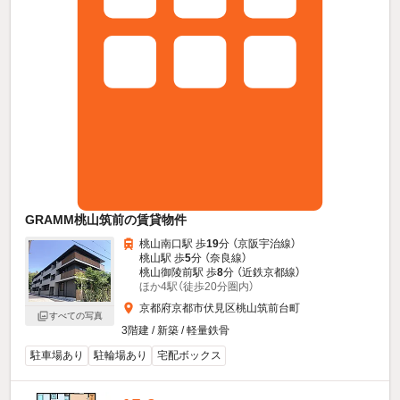
GRAMM桃山筑前の賃貸物件
桃山南口駅 歩
19
分 （京阪宇治線）
桃山駅 歩
5
分 （奈良線）
桃山御陵前駅 歩
8
分 （近鉄京都線）
ほか4駅（徒歩20分圏内）
京都府京都市伏見区桃山筑前台町
すべての写真
3階建 / 新築 / 軽量鉄骨
駐車場あり
駐輪場あり
宅配ボックス