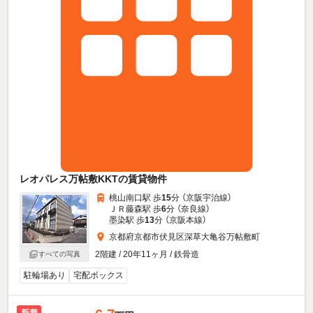
レオパレス万帖敷KKTの賃貸物件
桃山南口駅 歩
15
分 （京阪宇治線）
ＪＲ藤森駅 歩
6
分 （奈良線）
墨染駅 歩
13
分 （京阪本線）
京都府京都市伏見区深草大亀谷万帖敷町
2階建 / 20年11ヶ月 / 鉄骨造
すべての写真
駐輪場あり
宅配ボックス