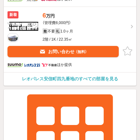
6
新着
万円
（管理費8,000円）
不要
1.0ヶ月
敷
礼
2階 / 1K / 22.35㎡
お問い合わせ
（無料）
ほか提供
レオパレス安信町四九番地のすべての部屋を見る