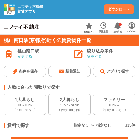
ニフティ不動産
ダウンロード
賃貸アプリ
お知らせ
閲覧履歴
マイページ
お気に入り
桃山南口駅(京都府)近くの賃貸物件一覧
桃山南口駅
絞り込み条件
変更する
変更する
条件を保存
新着通知
アプリで探す
人数に合った間取りで探す
1人暮らし
2人暮らし
ファミリー
1R～1LDK
1LDK～3LDK
2LDK～
（平均5.73万円）
（平均8.08万円）
（平均10.88万円）
賃料で探す
指定なし
〜
指定なし
315
件