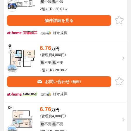
不要
不要
敷
礼
2階 / 1R / 20.01㎡
物件詳細を見る
ほか提供
6.76
万円
（管理費4,000円）
不要
不要
敷
礼
1階 / 1K / 20.39㎡
お問い合わせ
（無料）
ほか提供
6.76
万円
（管理費4,000円）
不要
不要
敷
礼