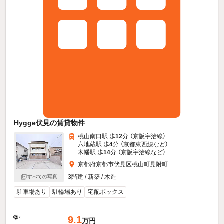
Hygge伏見の賃貸物件
桃山南口駅 歩
12
分 （京阪宇治線）
六地蔵駅 歩
4
分 （京都東西線
など
）
木幡駅 歩
14
分 （京阪宇治線
など
）
京都府京都市伏見区桃山町見附町
3階建 / 新築 / 木造
すべての写真
駐車場あり
駐輪場あり
宅配ボックス
9.1
万円