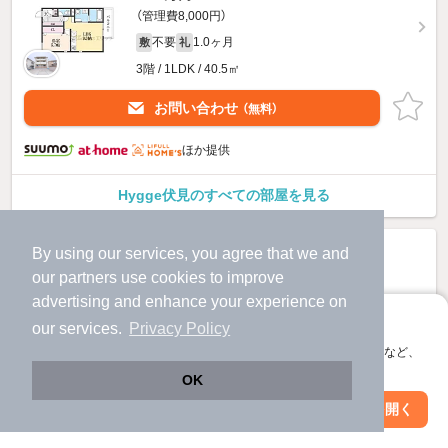
（管理費8,000円）
不要
1.0ヶ月
敷
礼
3階 / 1LDK / 40.5㎡
お問い合わせ
（無料）
ほか提供
Hygge伏見のすべての部屋を見る
By using our services, you agree that we and
our
partners
use cookies to improve
advertising and enhance your experience on
アプリに切り替えて、サクサクお部屋探し
our services.
Privacy Policy
会員登録なしですぐ使える。マップ検索やお気に入り保存など、
アプリ限定の便利な機能が使えます！
OK
Web版で続行
アプリを開く
駅・沿線を変更
絞り込み条件を変更