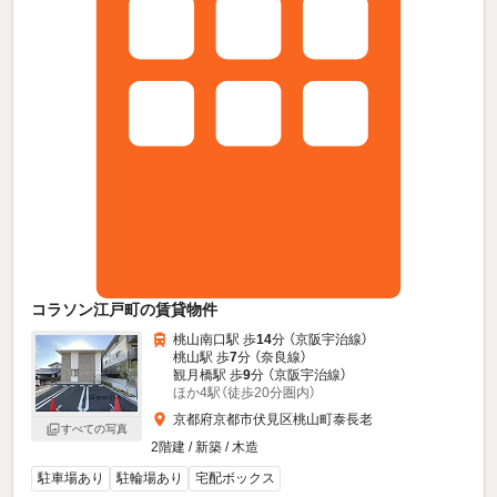
コラソン江戸町の賃貸物件
桃山南口駅 歩
14
分 （京阪宇治線）
桃山駅 歩
7
分 （奈良線）
観月橋駅 歩
9
分 （京阪宇治線）
ほか4駅（徒歩20分圏内）
京都府京都市伏見区桃山町泰長老
すべての写真
2階建 / 新築 / 木造
駐車場あり
駐輪場あり
宅配ボックス