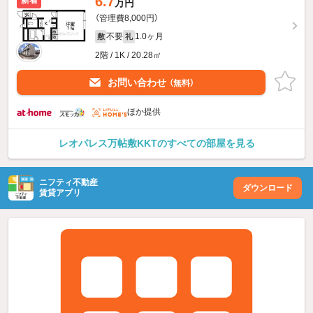
6.7
新着
万円
（管理費8,000円）
不要
1.0ヶ月
敷
礼
2階 / 1K / 20.28㎡
お問い合わせ
（無料）
ほか提供
レオパレス万帖敷KKTのすべての部屋を見る
ニフティ不動産
ダウンロード
賃貸アプリ