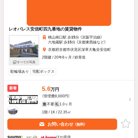
レオパレス安信町四九番地の賃貸物件
桃山南口駅 歩
15
分 （京阪宇治線）
六地蔵駅 歩
15
分 （京都東西線
など
）
京都府京都市伏見区深草大亀谷安信町
2階建 / 20年8ヶ月 / 鉄骨造
すべての写真
駐輪場あり
宅配ボックス
5.6
新着
万円
（管理費8,000円）
不要
1.0ヶ月
敷
礼
1階 / 1K / 22.35㎡
お問い合わせ
（無料）
ほか提供