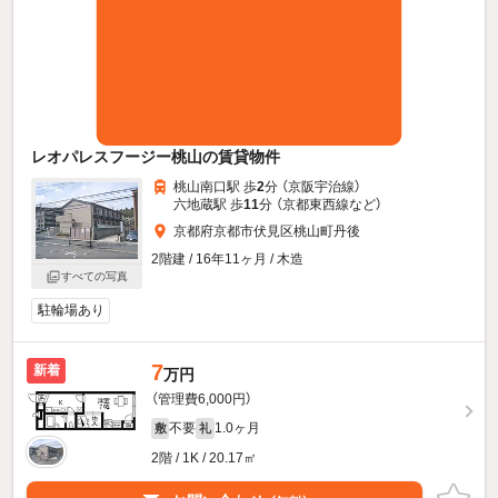
レオパレスフージー桃山の賃貸物件
桃山南口駅 歩
2
分 （京阪宇治線）
六地蔵駅 歩
11
分 （京都東西線
など
）
京都府京都市伏見区桃山町丹後
2階建 / 16年11ヶ月 / 木造
すべての写真
駐輪場あり
7
新着
万円
（管理費6,000円）
不要
1.0ヶ月
敷
礼
2階 / 1K / 20.17㎡