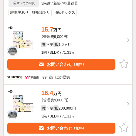
3階建 / 新築 / 軽量鉄骨
すべての写真
駐車場あり
駐輪場あり
宅配ボックス
15.7
万円
（管理費9,000円）
不要
1.0ヶ月
敷
礼
1階 / 3LDK / 71.31㎡
お問い合わせ
（無料）
ほか提供
16.4
万円
（管理費9,000円）
不要
200,000円
敷
礼
3階 / 3LDK / 71.31㎡
お問い合わせ
（無料）