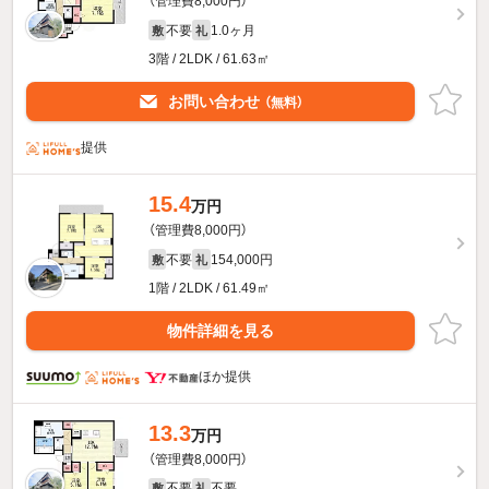
（管理費8,000円）
不要
1.0ヶ月
敷
礼
3階 / 2LDK / 61.63㎡
お問い合わせ
（無料）
提供
15.4
万円
（管理費8,000円）
不要
154,000円
敷
礼
1階 / 2LDK / 61.49㎡
物件詳細を見る
ほか提供
13.3
万円
（管理費8,000円）
不要
不要
敷
礼