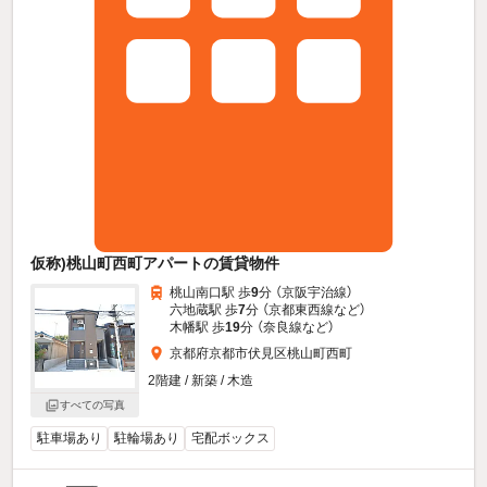
仮称)桃山町西町アパートの賃貸物件
桃山南口駅 歩
9
分 （京阪宇治線）
六地蔵駅 歩
7
分 （京都東西線
など
）
木幡駅 歩
19
分 （奈良線
など
）
京都府京都市伏見区桃山町西町
2階建 / 新築 / 木造
すべての写真
駐車場あり
駐輪場あり
宅配ボックス