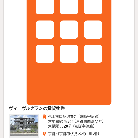
ヴィーヴルグランの賃貸物件
桃山南口駅 歩
9
分 （京阪宇治線）
六地蔵駅 歩
3
分 （京都東西線
など
）
木幡駅 歩
20
分 （京阪宇治線）
京都府京都市伏見区桃山町因幡