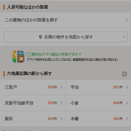
入居可能なほかの部屋
この建物のほかの部屋を探す
ほかの部屋を検索中…
近隣の物件を地図から探す
六地蔵近隣の駅から探す
三室戸
宇治
254
件
261
件
京阪宇治線宇治
小倉
255
件
456
件
新田
木幡
433
件
381
件