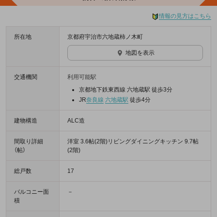
情報の見方はこちら
所在地
京都府宇治市六地蔵柿ノ木町
地図を表示
交通機関
利用可能駅
京都地下鉄東西線 六地蔵駅 徒歩3分
JR
奈良線
六地蔵駅
徒歩4分
建物構造
ALC造
間取り詳細
洋室 3.6帖(2階)リビングダイニングキッチン 9.7帖
（帖）
(2階)
総戸数
17
バルコニー面
－
積