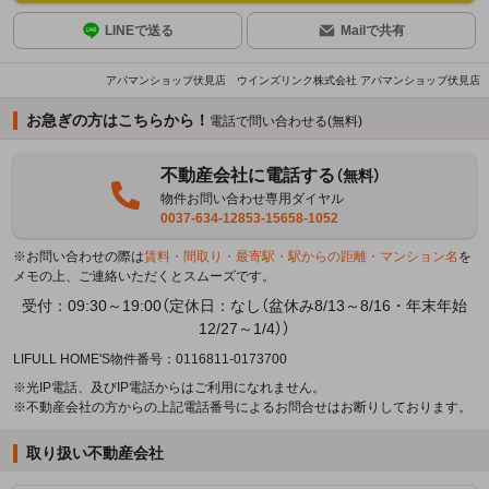
LINEで送る
Mailで共有
アパマンショップ伏見店 ウインズリンク株式会社 アパマンショップ伏見店
お急ぎの方はこちらから！
電話で問い合わせる(無料)
不動産会社に電話する
（無料）
物件お問い合わせ専用ダイヤル
0037-634-12853-15658-1052
※お問い合わせの際は
賃料・間取り・最寄駅・駅からの距離・マンション名
を
メモの上、ご連絡いただくとスムーズです。
受付：09:30～19:00（定休日：なし（盆休み8/13～8/16・年末年始
12/27～1/4））
LIFULL HOME'S物件番号：0116811-0173700
※光IP電話、及びIP電話からはご利用になれません。
※不動産会社の方からの上記電話番号によるお問合せはお断りしております。
取り扱い不動産会社