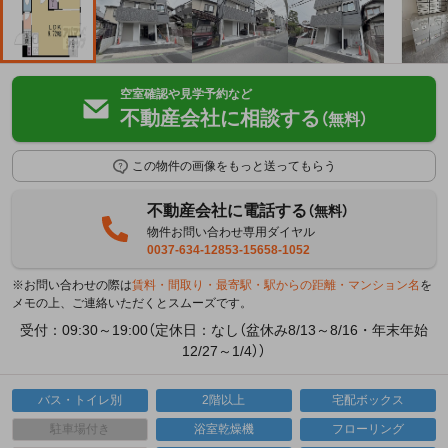
空室確認や見学予約など
不動産会社に相談する
（無料）
この物件の画像をもっと送ってもらう
不動産会社に電話する
（無料）
物件お問い合わせ専用ダイヤル
0037-634-12853-15658-1052
※お問い合わせの際は
賃料・間取り・最寄駅・駅からの距離・マンション名
を
メモの上、ご連絡いただくとスムーズです。
受付：09:30～19:00（定休日：なし（盆休み8/13～8/16・年末年始
12/27～1/4））
バス・トイレ別
2階以上
宅配ボックス
駐車場付き
浴室乾燥機
フローリング