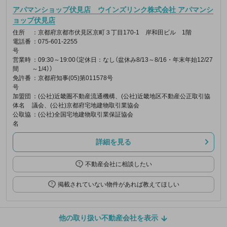
アパマンショップ伏見店 ウインズリンク株式会社 アパマンシ
ョップ伏見店
住所
：京都府京都市伏見区京町３丁目170-1 岸和田ビル 1階
電話番
：075-601-2255
号
営業時
：09:30～19:00（定休日：なし（盆休み8/13～8/16・年末年始12/27
間
～1/4））
免許番
：京都府知事(05)第011578号
号
加盟団
：(公社)近畿圏不動産流通機構、(公社)近畿地区不動産公正取引協
体名
議会、(公社)京都府宅地建物取引業協会
公取協
：(公社)全国宅地建物取引業保証協会
名
詳細を見る
不動産会社に相談したい
掲載されていない物件があれば教えてほしい
他の取り扱い不動産会社を表示