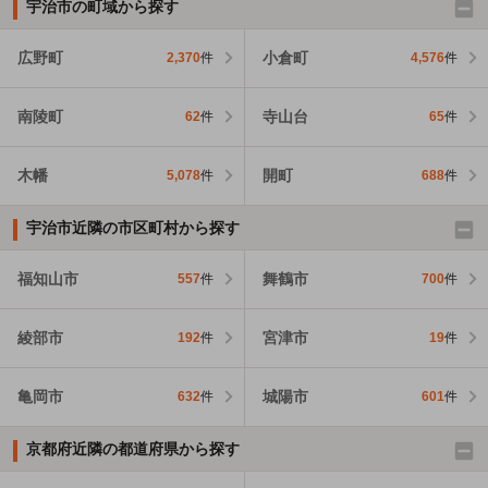
宇治市の町域から探す
広野町
小倉町
2,370
件
4,576
件
南陵町
寺山台
62
件
65
件
木幡
開町
5,078
件
688
件
宇治市近隣の市区町村から探す
福知山市
舞鶴市
557
件
700
件
綾部市
宮津市
192
件
19
件
亀岡市
城陽市
632
件
601
件
京都府近隣の都道府県から探す