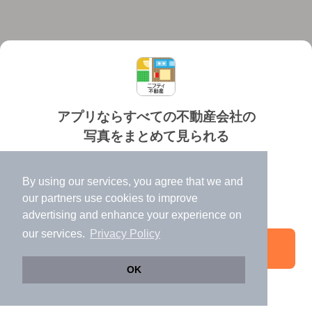
アプリならすべての不動産会社の
写真をまとめて見られる
対応機種
個人情報保護ポリシー
利用規約
運営会社
✔️
たくさんの写真でイメージふくらむ
ヘルプ・お問い合わせ
採用情報
By using our services, you agree that we and
✔️
高速表示で似た物件も見つけやすい
our
partners
use cookies to improve
✔️
便利な通知機能も充実
advertising and enhance your experience on
our services.
Privacy Policy
アプリを開く
©NIFTY Lifestyle Co., Ltd.
OK
引き続きWeb版でお部屋探し
電話する
お問い合わせ
お気に入り登録