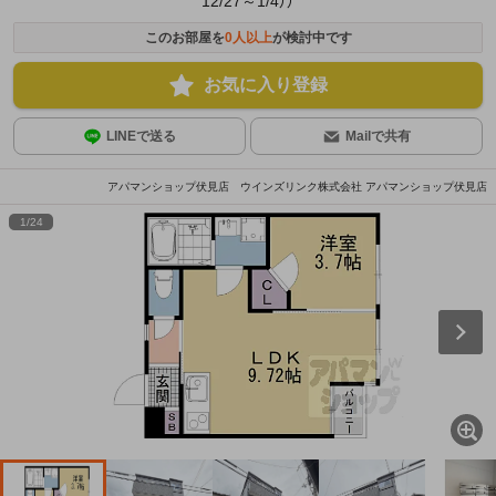
12/27～1/4））
このお部屋を
0
人以上
が検討中です
お気に入り登録
LINEで送る
Mailで共有
アパマンショップ伏見店 ウインズリンク株式会社 アパマンショップ伏見店
1
/
24