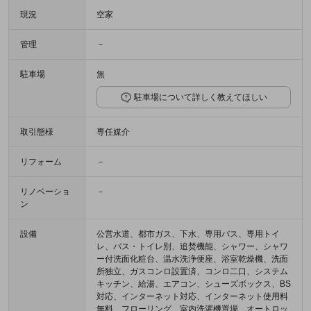
現況
空家
管理
－
駐車場
無
駐車場について詳しく教えてほしい
取引態様
専任媒介
リフォーム
－
リノベーショ
－
ン
設備
公営水道、都市ガス、下水、専用バス、専用トイ
レ、バス・トイレ別、追焚機能、シャワー、シャワ
ー付洗面化粧台、温水洗浄便座、浴室乾燥機、洗面
所独立、ガスコンロ設置済、コンロ二口、システム
キッチン、給湯、エアコン、シューズボックス、BS
対応、インターネット対応、インターネット使用料
無料、フローリング、室内洗濯機置場、オートロッ