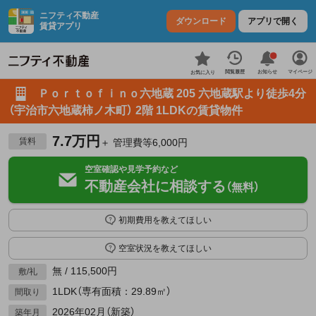
ニフティ不動産
ダウンロード
アプリで開く
賃貸アプリ
お知らせ
閲覧履歴
マイページ
お気に入り
Ｐｏｒｔｏｆｉｎｏ六地蔵 205 六地蔵駅より徒歩4分
（宇治市六地蔵柿ノ木町） 2階 1LDKの賃貸物件
7.7万円
賃料
＋ 管理費等6,000円
空室確認や見学予約など
不動産会社に相談する
（無料）
初期費用を教えてほしい
空室状況を教えてほしい
無 / 115,500円
敷/礼
1LDK（専有面積：29.89㎡）
間取り
2026年02月（新築）
築年月