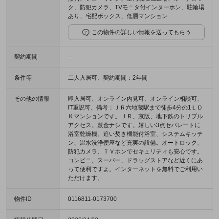
ク、防犯カメラ、TVモニタ付インターホン、駐輪場
あり、宅配ボックス、低層マンション
この物件の詳しい情報を送ってもらう
契約期間
－
条件等
二人入居可、契約期間：2年間
その他の情報
即入居可、オンライン内見可、オンライン相談可、
IT重説可、備考：ＪＲ六地蔵駅まで徒歩4分の1ＬＤ
Ｋマンションです。ＪＲ、京阪、地下鉄のトリプル
アクセス。敷金ナシです。嬉しい3点セパレートに
浴室乾燥機、追い焚き機能付浴室、システムキッチ
ン、温水洗浄便座など充実の設備。オートロック、
防犯カメラ、ＴＶホンでセキュリティも安心です。
コンビニ、スーパー、ドラッグストアなど近くにあ
って便利ですよ。インターネットを無料でご利用い
ただけます。
物件ID
0116811-0173700