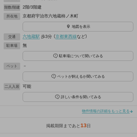
2階/3階建
階数/階建
京都府宇治市六地蔵柿ノ木町
所在地
地図を表示
六地蔵駅
歩3分
（
京都東西線
など
）
交通
無
駐車場
駐車場について聞いてみる
－
ペット
ペットが飼えるか聞いてみる
可能
二人入居
詳しい条件を聞いてみる
物件情報の詳細をもっと見る
13
掲載期限まであと
日