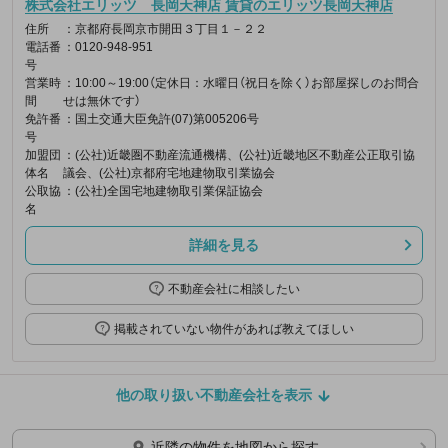
株式会社エリッツ 長岡天神店 賃貸のエリッツ長岡天神店
住所
：京都府長岡京市開田３丁目１－２２
電話番
：0120-948-951
号
営業時
：10:00～19:00（定休日：水曜日（祝日を除く）お部屋探しのお問合
間
せは無休です）
免許番
：国土交通大臣免許(07)第005206号
号
加盟団
：(公社)近畿圏不動産流通機構、(公社)近畿地区不動産公正取引協
体名
議会、(公社)京都府宅地建物取引業協会
公取協
：(公社)全国宅地建物取引業保証協会
名
詳細を見る
不動産会社に相談したい
掲載されていない物件があれば教えてほしい
他の取り扱い不動産会社を表示
近隣の物件を地図から探す