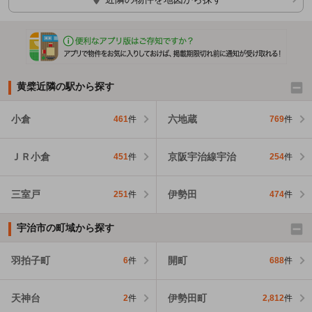
黄檗近隣の駅から探す
小倉
六地蔵
461
件
769
件
ＪＲ小倉
京阪宇治線宇治
451
件
254
件
三室戸
伊勢田
251
件
474
件
宇治市の町域から探す
羽拍子町
開町
6
件
688
件
天神台
伊勢田町
2
件
2,812
件