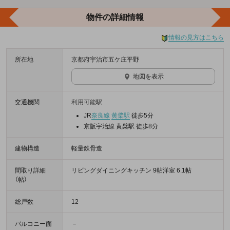
物件の詳細情報
情報の見方はこちら
所在地
京都府宇治市五ケ庄平野
地図を表示
交通機関
利用可能駅
JR
奈良線
黄檗駅
徒歩5分
京阪宇治線 黄檗駅 徒歩8分
建物構造
軽量鉄骨造
間取り詳細
リビングダイニングキッチン 9帖洋室 6.1帖
（帖）
総戸数
12
バルコニー面
－