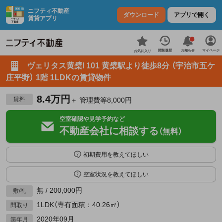
ニフティ不動産
ダウンロード
アプリで開く
賃貸アプリ
お知らせ
閲覧履歴
マイページ
お気に入り
ヴェリタス黄檗I 101 黄檗駅より徒歩8分 （宇治市五ケ
庄平野） 1階 1LDKの賃貸物件
8.4万円
賃料
＋ 管理費等8,000円
空室確認や見学予約など
不動産会社に相談する
（無料）
初期費用を教えてほしい
空室状況を教えてほしい
無 / 200,000円
敷/礼
1LDK（専有面積：40.26㎡）
間取り
2020年09月
築年月