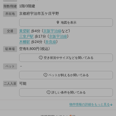
1階/3階建
階数/階建
京都府宇治市五ケ庄平野
所在地
地図を表示
黄檗駅
歩4分
（
京阪宇治線
など
）
交通
三室戸駅
歩17分
（
京阪宇治線
）
木幡駅
歩24分
（
奈良線
）
空有8,800円（税込）
駐車場
空き状況やサイズなどを聞いてみる
－
ペット
ペットが飼えるか聞いてみる
可能
二人入居
詳しい条件を聞いてみる
物件情報の詳細をもっと見る