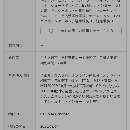
キッチン、給湯、エアコン、ウォークインクローゼ
ット、シューズボックス、BS対応、インターネット
対応、インターネット使用料無料、フローリング、
バルコニー、室内洗濯機置場、オートロック、TVモ
ニタ付インターホン、駐車場あり、駐輪場あり
この物件の詳しい情報を送ってもらう
契約期間
－
条件等
二人入居可、初期費用カード決済可、保証人不要、
契約期間：2年間
その他の情報
角部屋、即入居可、オンライン内見可、オンライン
相談可、IT重説可、備考：【宇治小学区・黄檗中学
区】【2020年10月上旬入居可能物件】CMでおなじみ
D-ROOM物件が誕生いたします。2WAYアクセス。
システムキッチンやおおきいお風呂など嬉しい充実
しております。・インターネット無料
物件ID
0111604-0268648
情報公開日
2026/08/07