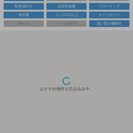
駐車場付き
浴室乾燥機
フローリング
角部屋
コンロ2口以上
オートロック
南向き
ペット相談可
追い焚き機能付
おすすめ物件を読み込み中...