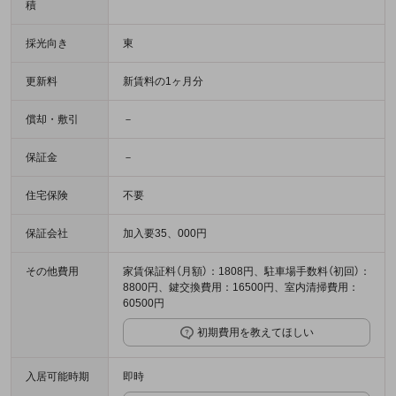
積
採光向き
東
更新料
新賃料の1ヶ月分
償却・敷引
－
保証金
－
住宅保険
不要
保証会社
加入要35、000円
その他費用
家賃保証料（月額）：1808円、駐車場手数料（初回）：
8800円、鍵交換費用：16500円、室内清掃費用：
60500円
初期費用を教えてほしい
入居可能時期
即時