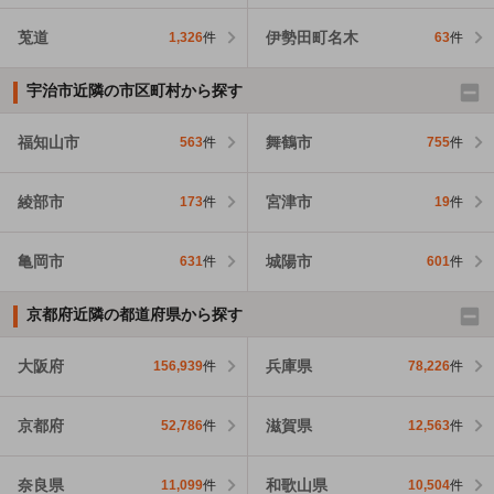
莵道
伊勢田町名木
1,326
件
63
件
宇治市近隣の市区町村から探す
福知山市
舞鶴市
563
件
755
件
綾部市
宮津市
173
件
19
件
亀岡市
城陽市
631
件
601
件
京都府近隣の都道府県から探す
大阪府
兵庫県
156,939
件
78,226
件
京都府
滋賀県
52,786
件
12,563
件
奈良県
和歌山県
11,099
件
10,504
件