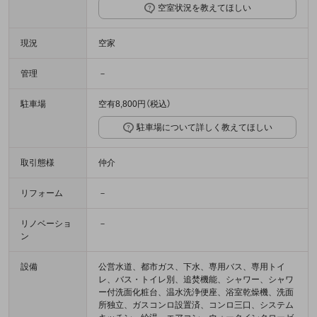
空室状況を教えてほしい
現況
空家
管理
－
駐車場
空有8,800円（税込）
駐車場について詳しく教えてほしい
取引態様
仲介
リフォーム
－
リノベーショ
－
ン
設備
公営水道、都市ガス、下水、専用バス、専用トイ
レ、バス・トイレ別、追焚機能、シャワー、シャワ
ー付洗面化粧台、温水洗浄便座、浴室乾燥機、洗面
所独立、ガスコンロ設置済、コンロ三口、システム