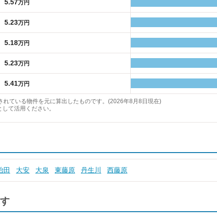
5.57
万円
5.23
万円
5.18
万円
5.23
万円
5.41
万円
れている物件を元に算出したものです。(2026年8月8日現在)
として活用ください。
治田
大安
大泉
東藤原
丹生川
西藤原
す