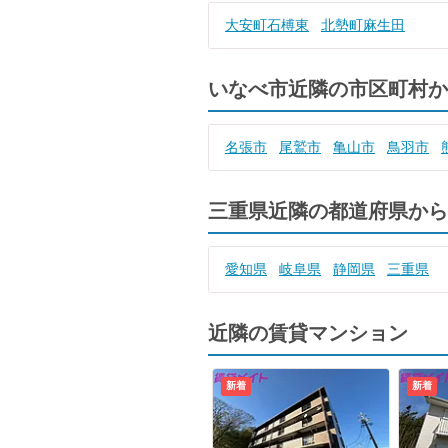
大安町石榑東
北勢町麻生田
いなべ市近隣の市区町村か
名張市
尾鷲市
亀山市
鳥羽市
三重県近隣の都道府県から
愛知県
岐阜県
静岡県
三重県
近隣の賃貸マンション
新着
新着