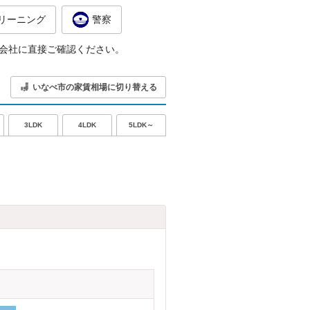
リーニング
警察
会社に直接ご確認ください。
いなべ市の家賃相場に切り替える
5LDK～
3LDK
4LDK