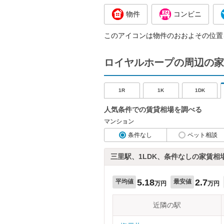
物件
コンビニ
このアイコンは物件のおおよその位置
ロイヤルホープの周辺の家
1R
1K
1DK
人気条件での賃貸相場を調べる
マンション
条件なし
ペット相談
三里駅、1LDK、条件なしの家賃相
5.18
2.7
平均値
最安値
万円
万円
近隣の駅