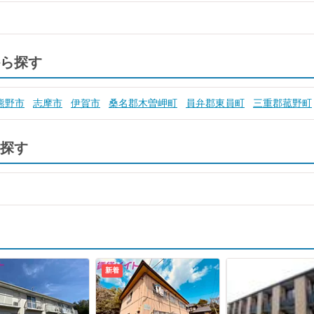
ら探す
熊野市
志摩市
伊賀市
桑名郡木曽岬町
員弁郡東員町
三重郡菰野町
探す
新着