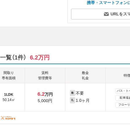
携帯・スマートフォン
URLをス
覧（1件）
6.2万円
間取り
賃料
敷金
特
専有面積
管理費等
礼金
バス・ト
不要
6.2
敷
万円
1LDK
駐車場
50.14㎡
1.0ヶ月
5,000円
礼
フローリ