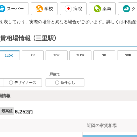
スーパー
学校
病院
薬局
ク
を表しており、実際の場所と異なる場合がございます。詳しくは不動産
賃相場情報
（三里駅）
2K
2DK
2LDK
3K
3DK
1LDK
一戸建て
デザイナーズ
条件なし
場情報
6.25
最高値
万円
近隣の家賃相場