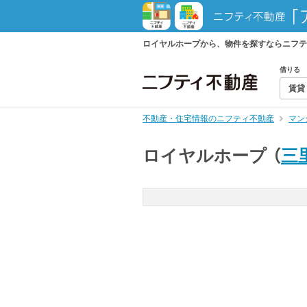
ロイヤルホープから、物件を探すならニフテ
借りる
賃貸
不動産・住宅情報のニフティ不動産
マン
ロイヤルホープ
（
三