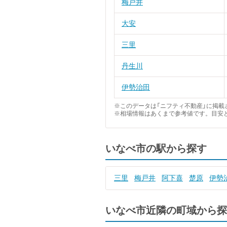
梅戸井
大安
三里
丹生川
伊勢治田
※このデータは「ニフティ不動産」に掲載さ
※相場情報はあくまで参考値です。目安
いなべ市の駅から探す
三里
梅戸井
阿下喜
楚原
伊勢
いなべ市近隣の町域から探