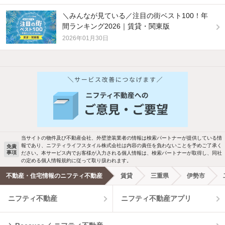
＼みんなが見ている／注目の街ベスト100！年
間ランキング2026｜賃貸・関東版
2026年01月30日
他の人はこんな条件で絞り込んでいます！
人気のこだわり条件
バス・トイレ別
2階以上
駐車場あり
ペット相談
当サイトの物件及び不動産会社、外壁塗装業者の情報は検索パートナーが提供している情
報であり、ニフティライフスタイル株式会社は内容の責任を負わないことを予めご了承く
免責
事項
ださい。本サービス内でお客様が入力される個人情報は、検索パートナーが取得し、同社
洗濯機置場あり
独立洗面台
の定める個人情報規約に従って取り扱われます。
不動産・住宅情報のニフティ不動産
賃貸
三重県
伊勢市
エアコンあり
都市ガス
ニフティ不動産
ニフティ不動産アプリ
温水洗浄便座
オートロック