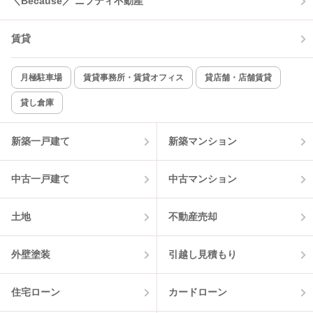
＼Because／ ニフティ不動産
コンロ2口以上
追焚き機能
賃貸
TV付インターホン
角部屋
新着のみ
インターネット無料
月極駐車場
賃貸事務所・賃貸オフィス
貸店舗・店舗賃貸
貸し倉庫
該当件数:
物件一覧に反映
1
件
新築一戸建て
新築マンション
中古一戸建て
中古マンション
土地
不動産売却
外壁塗装
引越し見積もり
住宅ローン
カードローン