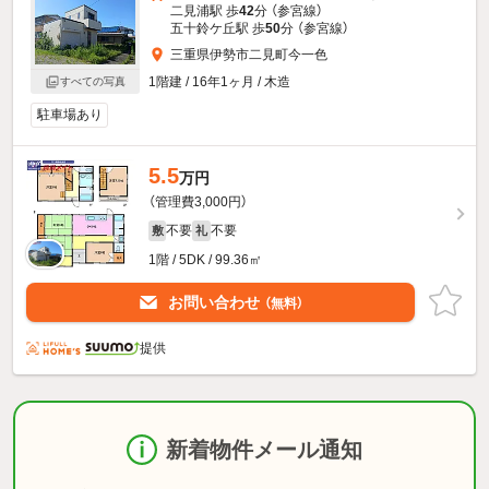
二見浦駅 歩
42
分 （参宮線）
五十鈴ケ丘駅 歩
50
分 （参宮線）
三重県伊勢市二見町今一色
1階建 / 16年1ヶ月 / 木造
すべての写真
駐車場あり
5.5
万円
（管理費3,000円）
不要
不要
敷
礼
1階 / 5DK / 99.36㎡
お問い合わせ
（無料）
提供
新着物件メール通知