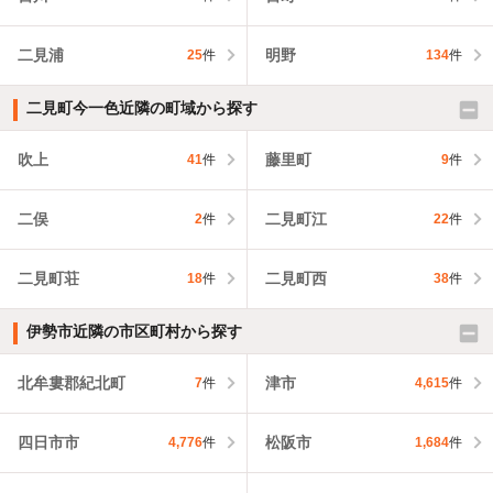
二見浦
明野
25
件
134
件
二見町今一色近隣の町域から探す
吹上
藤里町
41
件
9
件
二俣
二見町江
2
件
22
件
二見町荘
二見町西
18
件
38
件
伊勢市近隣の市区町村から探す
北牟婁郡紀北町
津市
7
件
4,615
件
四日市市
松阪市
4,776
件
1,684
件