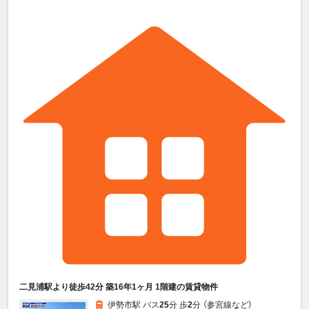
二見浦駅より徒歩42分 築16年1ヶ月 1階建の賃貸物件
伊勢市駅 バス
25
分 歩
2
分 （参宮線
など
）