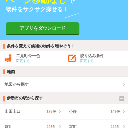
で
物件をサクサク探せる！
アプリをダウンロード
条件を変えて候補の物件を増やそう！
二見町今一色
絞り込み条件
変更する
変更する
地図
地図から探す
伊勢市の駅から探す
山田上口
小俣
178
件
149
件
宮川
宮町
205
件
228
件