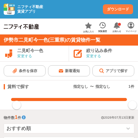
ニフティ不動産
ダウンロード
賃貸アプリ
お知らせ
閲覧履歴
マイページ
お気に入り
伊勢市二見町今一色(三重県)の賃貸物件一覧
二見町今一色
絞り込み条件
変更する
変更する
条件を保存
新着通知
アプリで探す
賃料で探す
指定なし
〜
指定なし
1
件
指定した賃料で絞り込む
1
物件数
件
2026年07月13日
更新