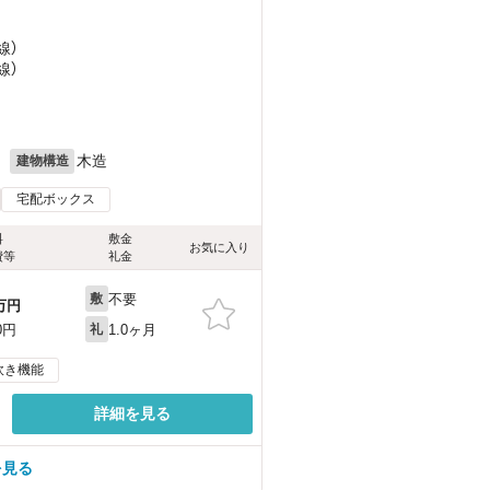
線）
線）
月
木造
建物構造
宅配ボックス
料
敷金
お気に入り
費等
礼金
不要
敷
万円
1.0ヶ月
0円
礼
炊き機能
詳細を見る
を見る