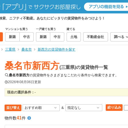
て検索、ニフティ不動産。あなたにピッタリの賃貸物件をみつけよう！
マンションを買う
一戸建てを買う
建てる
新築
中古
新築
中古
土地
不動産会社
調べる
三重県
桑名市
新西方の賃貸物件を探す
桑名市新西方
(三重県)の賃貸物件一覧
桑名市新西方
の賃貸物件をさまざまなこだわり条件から検索できます。
2026年08月06日
更新
現在の選択条件：
-
絞り込み
並び替え
＆
41
物件数
件