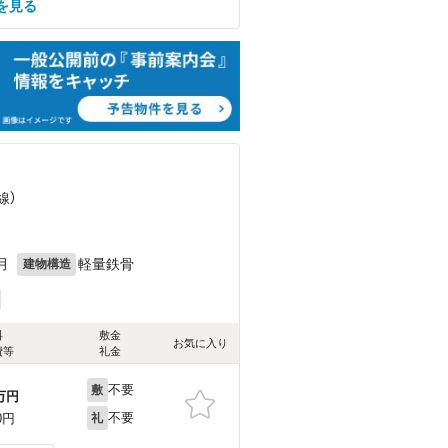
を見る
線）
月
軽量鉄骨
建物構造
料
敷金
お気に入り
費等
礼金
不要
敷
万円
不要
0円
礼