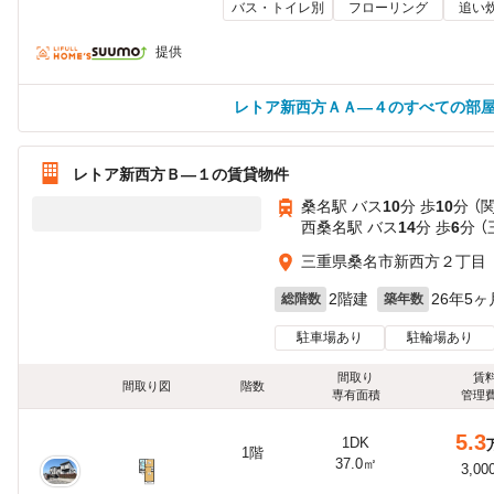
バス・トイレ別
フローリング
追い
提供
レトア新西方ＡＡ—４のすべての部
レトア新西方Ｂ—１の賃貸物件
桑名駅 バス
10
分 歩
10
分 （
西桑名駅 バス
14
分 歩
6
分 
三重県桑名市新西方２丁目
2階建
26年5ヶ
総階数
築年数
駐車場あり
駐輪場あり
間取り
賃
間取り図
階数
専有面積
管理
5.3
1DK
1階
37.0㎡
3,00