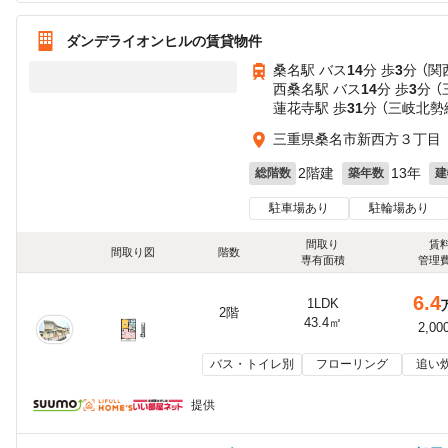
ダンデライオンヒルの賃貸物件
桑名駅 バス
14
分 歩
3
分 （関
西桑名駅 バス
14
分 歩
3
分 
蓮花寺駅 歩
31
分 （三岐北勢
三重県桑名市新西方３丁目
2階建
13年
総階数
築年数
建
駐車場あり
駐輪場あり
間取り
賃
間取り図
階数
専有面積
管理
6.4
1LDK
2階
43.4㎡
2,00
バス・トイレ別
フローリング
追い
提供