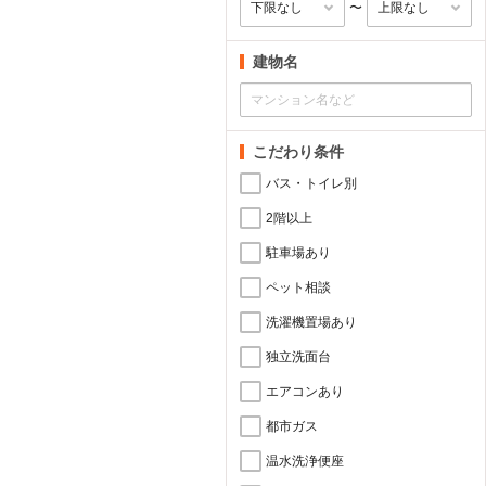
〜
建物名
こだわり条件
バス・トイレ別
2階以上
駐車場あり
ペット相談
洗濯機置場あり
独立洗面台
エアコンあり
都市ガス
温水洗浄便座