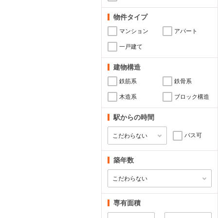
物件タイプ
マンション
アパート
一戸建て
建物構造
鉄筋系
鉄骨系
木造系
ブロック構造
駅からの時間
バス可
築年数
専有面積