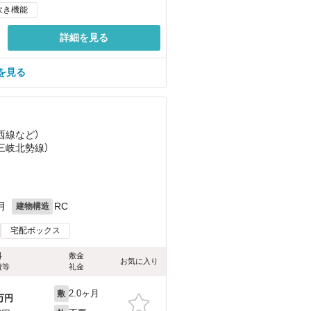
炊き機能
詳細を見る
を見る
西線
など
）
（三岐北勢線）
月
RC
建物構造
宅配ボックス
料
敷金
お気に入り
費等
礼金
2.0ヶ月
敷
万円