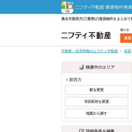
桑名市新西方(三重県)の賃貸物件をまとめ
借りる
賃貸
不動産・住宅情報のニフティ不動産
賃貸
検索中のエリア
新西方
駅を変更
市区町村を変更
地図から探す
詳細条件を編集