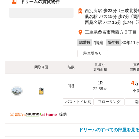
ドリームの賃貸物件
西別所駅 歩
22
分 （三岐北勢
桑名駅 バス
15
分 歩
7
分 （関
西桑名駅 バス
15
分 歩
7
分 
三重県桑名市新西方５丁目
2階建
30年11
総階数
築年数
駐車場あり
間取り
賃
間取り図
階数
専有面積
管理
4
1R
万
1階
22.58㎡
不
バス・トイレ別
フローリング
南
提供
ドリームのすべての部屋を見