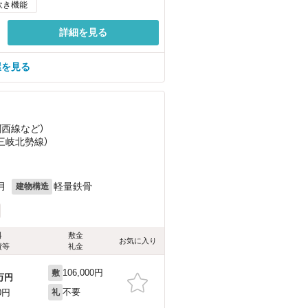
炊き機能
詳細を見る
屋を見る
関西線
など
）
（三岐北勢線）
月
軽量鉄骨
建物構造
料
敷金
お気に入り
費等
礼金
106,000円
敷
万円
不要
0円
礼