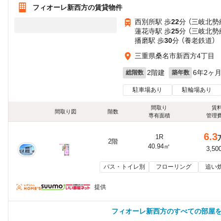
フィオーレ新西方の賃貸物件
西別所駅 歩
22
分 （三岐北勢
蓮花寺駅 歩
25
分 （三岐北勢
播磨駅 歩
30
分 （養老鉄道）
三重県桑名市新西方4丁目
2階建
6年2ヶ
総階数
築年数
駐車場あり
駐輪場あり
間取り
賃
間取り図
階数
専有面積
管理
6.3
1R
2階
40.94㎡
3,50
バス・トイレ別
フローリング
追い
提供
フィオーレ新西方のすべての部屋