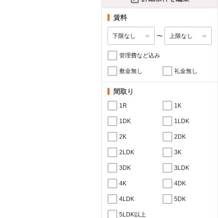
賃料
〜
管理費など込み
敷金無し
礼金無し
間取り
1R
1K
1DK
1LDK
2K
2DK
2LDK
3K
3DK
3LDK
4K
4DK
4LDK
5DK
5LDK以上