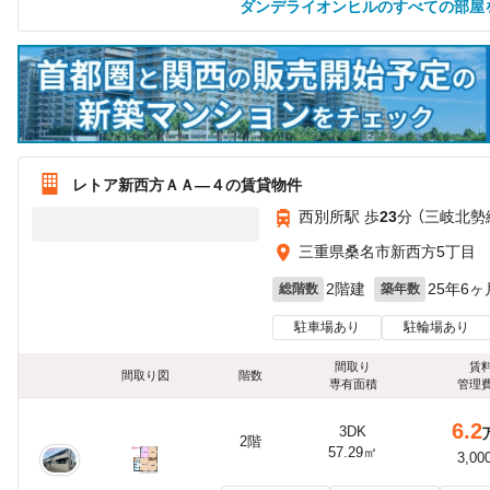
ダンデライオンヒルのすべての部屋
レトア新西方ＡＡ—４の賃貸物件
西別所駅 歩
23
分 （三岐北勢
三重県桑名市新西方5丁目
2階建
25年6ヶ
総階数
築年数
駐車場あり
駐輪場あり
間取り
賃
間取り図
階数
専有面積
管理
6.2
3DK
2階
57.29㎡
3,00