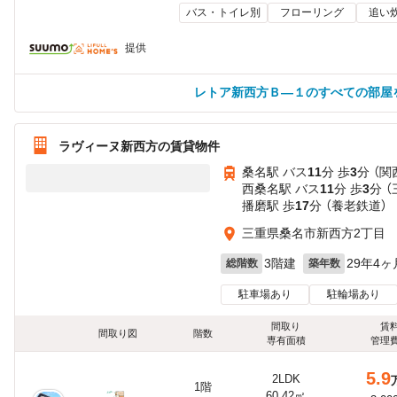
バス・トイレ別
フローリング
追い
提供
レトア新西方Ｂ—１のすべての部屋
ラヴィーヌ新西方の賃貸物件
桑名駅 バス
11
分 歩
3
分 （関
西桑名駅 バス
11
分 歩
3
分 
播磨駅 歩
17
分 （養老鉄道）
三重県桑名市新西方2丁目
3階建
29年4ヶ
総階数
築年数
駐車場あり
駐輪場あり
間取り
賃
間取り図
階数
専有面積
管理
5.9
2LDK
1階
60.42㎡