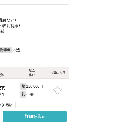
西線
など
）
（三岐北勢線）
線）
木造
物構造
料
敷金
お気に入り
費等
礼金
128,000円
敷
万円
不要
0円
礼
炊き機能
詳細を見る