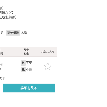
線）
西線
など
）
（三岐北勢線）
ヶ月
木造
建物構造
料
敷金
お気に入り
費等
礼金
不要
敷
円
不要
要
礼
向き
詳細を見る
る