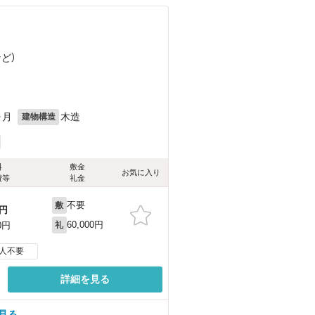
など
）
）
ヶ月
木造
建物構造
料
敷金
お気に入り
費等
礼金
不要
敷
円
60,000円
0円
礼
人不要
詳細を見る
見る