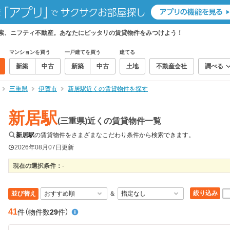
検索、ニフティ不動産。あなたにピッタリの賃貸物件をみつけよう！
マンションを買う
一戸建てを買う
建てる
新築
中古
新築
中古
土地
不動産会社
調べる
三重県
伊賀市
新居駅近くの賃貸物件を探す
新居駅
(三重県)近くの賃貸物件一覧
新居駅
の賃貸物件をさまざまなこだわり条件から検索できます。
2026年08月07日
更新
現在の選択条件：
-
絞り込み
並び替え
＆
41
件
（物件数
29
件）