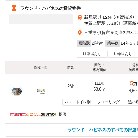
ラウンド・ハピネスの賃貸物件
新居駅 歩
12
分 （伊賀鉄道）
伊賀上野駅 歩
20
分 （関西線
三重県伊賀市東高倉2233-2
2階建
14年5ヶ
総階数
築年数
駐車場あり
駐輪場あり
間取り
賃
間取り図
階数
専有面積
管理
5
1LDK
万
2階
53.6㎡
4,60
バス・トイレ別
フローリング
追い
提供
ラウンド・ハピネスのすべての部屋