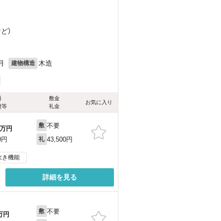
など
）
月
木造
建物構造
料
敷金
お気に入り
費等
礼金
不要
敷
万円
43,500円
0円
礼
炊き機能
詳細を見る
不要
敷
万円