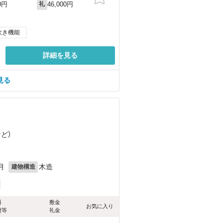
46,000円
0円
礼
炊き機能
詳細を見る
見る
など
）
月
木造
建物構造
料
敷金
お気に入り
費等
礼金