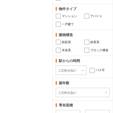
物件タイプ
マンション
アパート
一戸建て
建物構造
鉄筋系
鉄骨系
木造系
ブロック構造
駅からの時間
バス可
築年数
専有面積