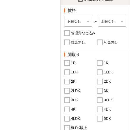
賃料
〜
管理費など込み
敷金無し
礼金無し
間取り
1R
1K
1DK
1LDK
2K
2DK
2LDK
3K
3DK
3LDK
4K
4DK
4LDK
5DK
5LDK以上