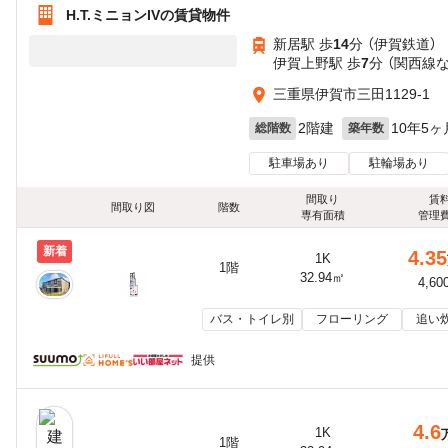
H.T.ミニョンIVの賃貸物件
新居駅 歩
14
分 （伊賀鉄道）
伊賀上野駅 歩
7
分 （関西線
三重県伊賀市三田1129-1
2階建
10年5ヶ
総階数
築年数
駐車場あり
駐輪場あり
間取り
賃
間取り図
階数
専有面積
管理
新着
4.35
1K
1階
32.94㎡
4,60
バス・トイレ別
フローリング
追い
提供
4.6
1K
1階