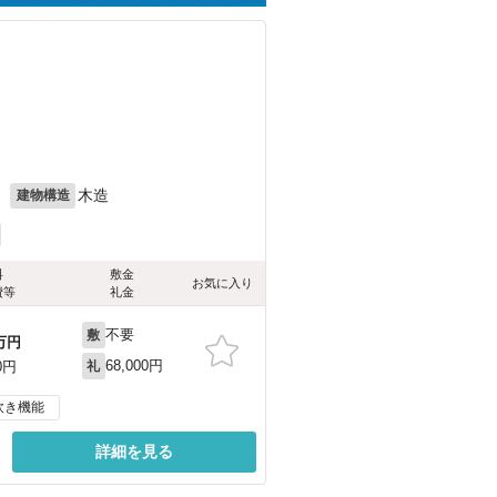
）
月
木造
建物構造
料
敷金
お気に入り
費等
礼金
不要
敷
万円
68,000円
0円
礼
炊き機能
詳細を見る