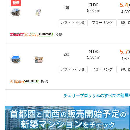
新着
5.4
2LDK
2階
57.07㎡
4,60
バス・トイレ別
フローリング
追い
提供
5.7
2LDK
2階
57.07㎡
4,60
バス・トイレ別
フローリング
追い
提供
チェリーブロッサムのすべての部屋