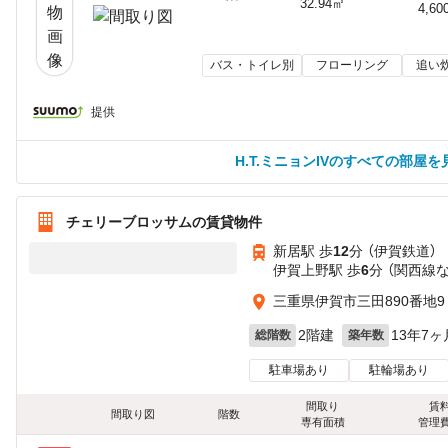
32.94㎡
4,60
バス・トイレ別
フローリング
追い
提供
H.T.ミニョンIVのすべての部屋を
チェリーブロッサムの賃貸物件
新居駅 歩
12
分 （伊賀鉄道）
伊賀上野駅 歩
6
分 （関西線
三重県伊賀市三田890番地9
2階建
13年7ヶ
総階数
築年数
駐車場あり
駐輪場あり
間取り
賃
間取り図
階数
専有面積
管理