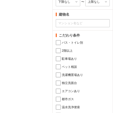
〜
建物名
こだわり条件
バス・トイレ別
2階以上
駐車場あり
ペット相談
洗濯機置場あり
独立洗面台
エアコンあり
都市ガス
温水洗浄便座