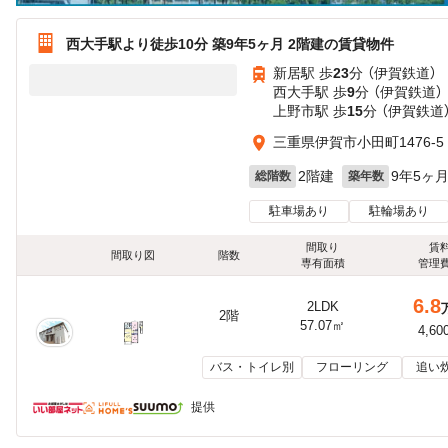
西大手駅より徒歩10分 築9年5ヶ月 2階建の賃貸物件
新居駅 歩
23
分 （伊賀鉄道）
西大手駅 歩
9
分 （伊賀鉄道）
上野市駅 歩
15
分 （伊賀鉄道
三重県伊賀市小田町1476-5
2階建
9年5ヶ
総階数
築年数
駐車場あり
駐輪場あり
間取り
賃
間取り図
階数
専有面積
管理
6.8
2LDK
2階
57.07㎡
4,60
バス・トイレ別
フローリング
追い
提供