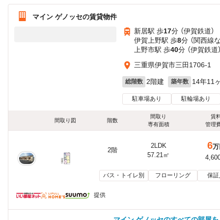
マイン ゲノッセの賃貸物件
新居駅 歩
17
分 （伊賀鉄道）
伊賀上野駅 歩
8
分 （関西線
上野市駅 歩
40
分 （伊賀鉄道
三重県伊賀市三田1706-1
2階建
14年11
総階数
築年数
駐車場あり
駐輪場あり
間取り
賃
間取り図
階数
専有面積
管理
6
2LDK
万
2階
57.21㎡
4,60
バス・トイレ別
フローリング
保証
提供
マイン ゲノッセのすべての部屋を