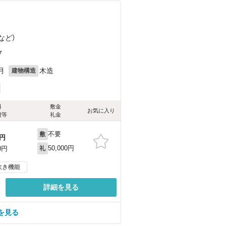
など
）
7
月
木造
建物構造
料
敷金
お気に入り
費等
礼金
不要
敷
円
50,000円
0円
礼
炊き機能
詳細を見る
を見る