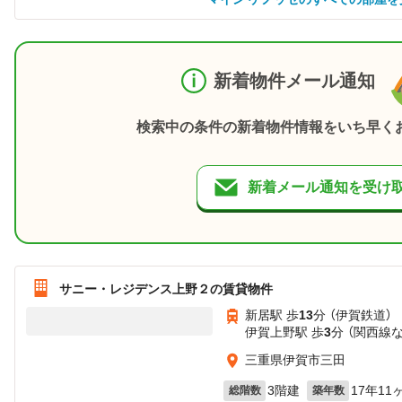
新着物件メール通知
検索中の条件の新着物件情報をいち早く
新着メール通知を受け
サニー・レジデンス上野２の賃貸物件
新居駅 歩
13
分 （伊賀鉄道）
伊賀上野駅 歩
3
分 （関西線
三重県伊賀市三田
3階建
17年11
総階数
築年数