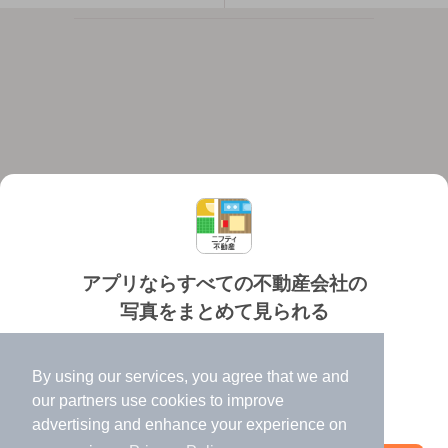
アプリならすべての不動産会社の
写真をまとめて見られる
対応機種
個人情報保護ポリシー
利用規約
運営会社
✔️
たくさんの写真でイメージふくらむ
ヘルプ・お問い合わせ
採用情報
By using our services, you agree that we and
✔️
高速表示で似た物件も見つけやすい
our
partners
use cookies to improve
✔️
便利な通知機能も充実
advertising and enhance your experience on