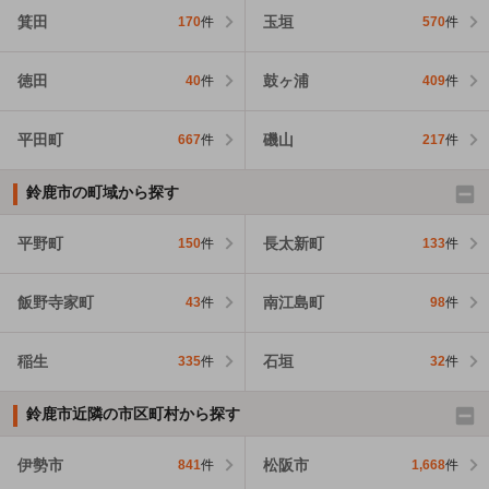
箕田
玉垣
170
件
570
件
徳田
鼓ヶ浦
40
件
409
件
平田町
磯山
667
件
217
件
鈴鹿市の町域から探す
平野町
長太新町
150
件
133
件
飯野寺家町
南江島町
43
件
98
件
稲生
石垣
335
件
32
件
鈴鹿市近隣の市区町村から探す
伊勢市
松阪市
841
件
1,668
件