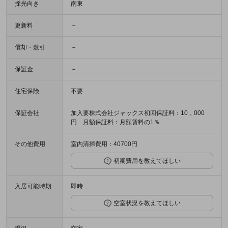
採光向き
南東
更新料
－
償却・敷引
－
保証金
－
住宅保険
不要
保証会社
加入要株式会社ジャックス初回保証料：10，000
円 月額保証料：月額賃料の1％
その他費用
室内清掃費用：40700円
初期費用を教えてほしい
入居可能時期
即時
空室状況を教えてほしい