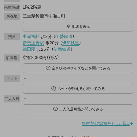
1階/2階建
階数/階建
三重県鈴鹿市中瀬古町
所在地
地図を表示
中瀬古駅
歩2分
（
伊勢鉄道
）
交通
伊勢上野駅
歩20分
（
伊勢鉄道
）
徳田駅
歩25分
（
伊勢鉄道
）
空有3,300円（税込）
駐車場
空き状況やサイズなどを聞いてみる
－
ペット
ペットが飼えるか聞いてみる
－
二人入居
二人入居可能か聞いてみる
物件情報の詳細をもっと見る