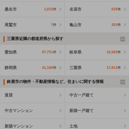
桑名市
名張市
1,033
件
635
件
尾鷲市
亀山市
7
件
263
件
三重県近隣の都道府県から探す
愛知県
岐阜県
97,751
件
16,565
件
静岡県
三重県
41,180
件
17,913
件
鈴鹿市の物件・不動産情報など、住まいに関する情報
賃貸
中古一戸建て
中古マンション
新築一戸建て
新築マンション
土地