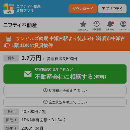
ニフティ不動産
ダウンロード
アプリで開く
賃貸アプリ
お知らせ
閲覧履歴
マイページ
お気に入り
サンヒルズ鈴鹿 中瀬古駅より徒歩5分 （鈴鹿市中瀬古
町） 1階 1DKの賃貸物件
3.7万円
賃料
＋ 管理費等3,500円
空室確認や見学予約など
不動産会社に相談する
（無料）
初期費用を教えてほしい
空室状況を教えてほしい
40,700円 / 無
敷/礼
1DK（専有面積：31.5㎡）
間取り
2000年04月
築年月