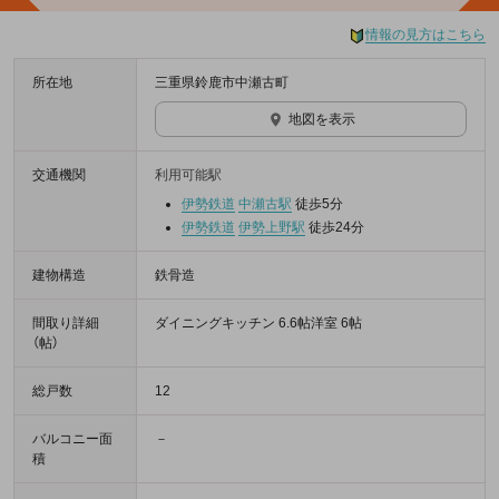
情報の見方はこちら
所在地
三重県鈴鹿市中瀬古町
地図を表示
交通機関
利用可能駅
伊勢鉄道
中瀬古駅
徒歩5分
伊勢鉄道
伊勢上野駅
徒歩24分
建物構造
鉄骨造
間取り詳細
ダイニングキッチン 6.6帖洋室 6帖
（帖）
総戸数
12
バルコニー面
－
積