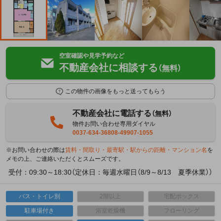
空室確認や見学予約など
不動産会社に相談する
（無料）
この物件の画像をもっと送ってもらう
不動産会社に電話する
（無料）
物件お問い合わせ専用ダイヤル
0037-634-36808-49907-1055
※お問い合わせの際は
賃料・間取り・最寄駅・駅からの距離・マンション名
を
メモの上、ご連絡いただくとスムーズです。
受付：09:30～18:30（定休日：毎週水曜日（8/9～8/13 夏季休業））
バス・トイレ別
2階以上
宅配ボックス
駐車場付き
浴室乾燥機
フローリング