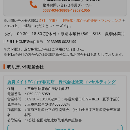
物件お問い合わせ専用ダイヤル
0037-634-36808-49907-1055
※お問い合わせの際は
賃料・間取り・最寄駅・駅からの距離・マンション名
を
メモの上、ご連絡いただくとスムーズです。
受付：09:30～18:30（定休日：毎週水曜日（8/9～8/13 夏季休業））
LIFULL HOME'S物件番号：0133955-0023199
※光IP電話、及びIP電話からはご利用になれません。
※不動産会社の方からの上記電話番号によるお問合せはお断りしております。
取り扱い不動産会社
賃貸メイトFC 白子駅前店 株式会社賃貸コンサルティング
住所
：三重県鈴鹿市白子駅前9-37
電話番号
：059-380-5959
営業時間
：09:30～18:30（定休日：毎週水曜日（8/9～8/13 夏季休業））
免許番号
：三重県知事(04)第003002号
加盟団体
：東海不動産公正取引協議会、(公社)全日本不動産協会三重県
名
本部
公取協名
：(公社)全国宅地建物取引業保証協会