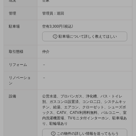
現況
空家
管理
管理員：巡回
駐車場
空有3,300円（税込）
駐車場について詳しく教えてほしい
取引態様
仲介
リフォーム
－
リノベーショ
－
ン
設備
公営水道、プロパンガス、浄化槽、バス・トイレ
別、ガスコンロ設置済、コンロ二口、システムキッ
チン、給湯、エアコン、クローゼット、シューズボ
ックス、CATV、CATV利用料無料、バルコニー、室
内洗濯機置場、TVモニタ付インターホン、駐車場あ
り、駐輪場あり
この物件の詳しい情報を送ってもらう