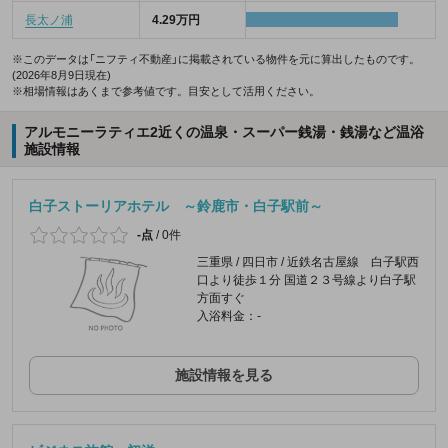
長太ノ浦
4.29万円
※このデータは「ニフティ不動産」に掲載されている物件を元に算出したものです。
(2026年8月9日現在)
※相場情報はあくまで参考値です。目安として活用ください。
アルモニーラティエ2近くの温泉・スーパー銭湯・銭湯など温浴
施設情報
白子ストーリアホテル ～鈴鹿市・白子駅前～
-点
/
0件
三重県 / 四日市 / 近鉄名古屋線 白子駅西
口より徒歩１分 国道２３号線より白子駅
方面すぐ
入浴料金：-
施設情報を見る