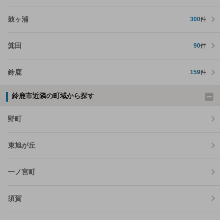
鼓ヶ浦
300
件
箕田
90
件
鈴鹿
159
件
鈴鹿市近隣の町域から探す
野町
東旭が丘
一ノ宮町
須賀