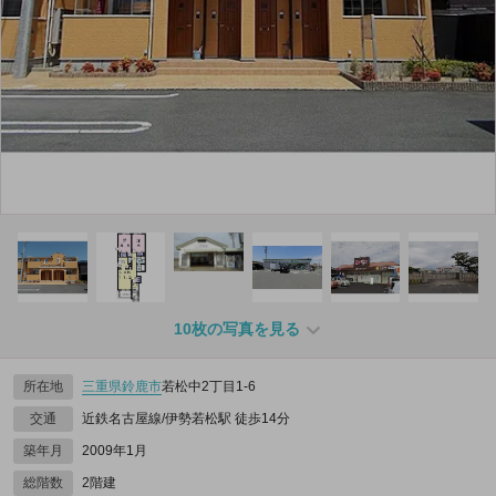
10枚の写真を見る
所在地
三重県
鈴鹿市
若松中2丁目1-6
交通
近鉄名古屋線/伊勢若松駅 徒歩14分
築年月
2009年1月
総階数
2階建