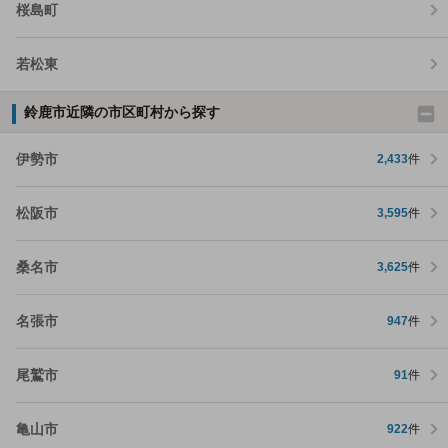
桜島町
若松東
鈴鹿市近隣の市区町村から探す
伊勢市
2,433
件
松阪市
3,595
件
桑名市
3,625
件
名張市
947
件
尾鷲市
91
件
亀山市
922
件