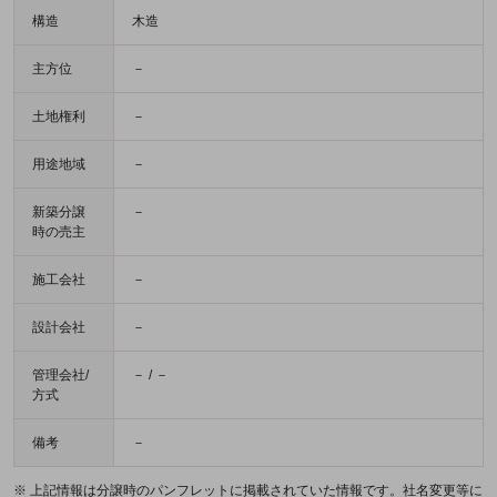
構造
木造
主方位
－
土地権利
－
用途地域
－
新築分譲
－
時の売主
施工会社
－
設計会社
－
管理会社/
－ / －
方式
備考
－
※ 上記情報は分譲時のパンフレットに掲載されていた情報です。社名変更等に