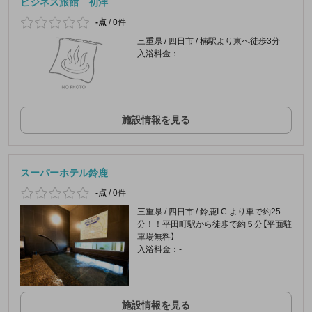
ビジネス旅館 初洋
-点
/
0件
三重県 / 四日市 / 楠駅より東へ徒歩3分
入浴料金：-
施設情報を見る
スーパーホテル鈴鹿
-点
/
0件
三重県 / 四日市 / 鈴鹿I.C.より車で約25
分！！平田町駅から徒歩で約５分【平面駐
車場無料】
入浴料金：-
施設情報を見る