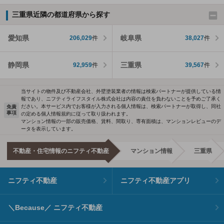
三重県近隣の都道府県から探す
愛知県
岐阜県
206,029
件
38,027
件
静岡県
三重県
92,959
件
39,567
件
当サイトの物件及び不動産会社、外壁塗装業者の情報は検索パートナーが提供している情
報であり、ニフティライフスタイル株式会社は内容の責任を負わないことを予めご了承く
ださい。本サービス内でお客様が入力される個人情報は、検索パートナーが取得し、同社
免責
事項
の定める個人情報規約に従って取り扱われます。
マンション情報の一部の販売価格、賃料、間取り、専有面積は、マンションレビューのデ
ータを表示しています。
不動産・住宅情報のニフティ不動産
マンション情報
三重県
ニフティ不動産
ニフティ不動産アプリ
＼Because／ ニフティ不動産