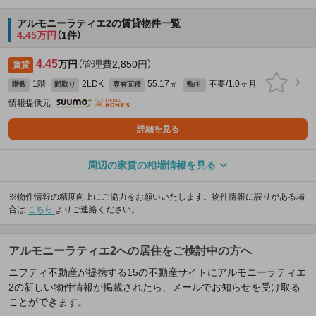
アルモニーラティエ2の賃貸物件一覧
4.45万円
（1件）
4.45
万円
（管理費2,850円）
賃貸
1階
2LDK
55.17㎡
不要/1.0ヶ月
階数
間取り
専有面積
敷/礼
情報提供元
詳細を見る
周辺の家賃の相場情報を見る
※物件情報の精度向上にご協力をお願いいたします。物件情報に誤りがある場
合は
こちら
よりご連絡ください。
アルモニーラティエ2への居住をご検討中の方へ
ニフティ不動産が提携する15の不動産サイトにアルモニーラティエ
2の新しい物件情報が掲載されたら、メールでお知らせを受け取る
ことができます。