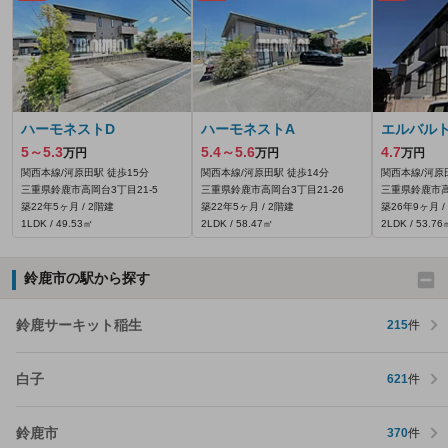
ハーモネストD
ハーモネストA
エルバル
5～5.3
5.4～5.6
4.7
万円
万円
万円
関西本線/河原田駅 徒歩15分
関西本線/河原田駅 徒歩14分
関西本線/河原
三重県鈴鹿市高岡台3丁目21-5
三重県鈴鹿市高岡台3丁目21-26
三重県鈴鹿市高
築22年5ヶ月 / 2階建
築22年5ヶ月 / 2階建
築26年9ヶ月 /
1LDK / 49.53㎡
2LDK / 58.47㎡
2LDK / 53.76
鈴鹿市の駅から探す
鈴鹿サーキット稲生
215
件
白子
621
件
鈴鹿市
370
件