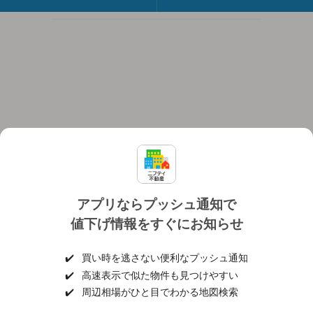
アプリならプッシュ通知で
値下げ情報をすぐにお知らせ
対応機種
個人情報保護ポリシー
利用規約
運営会社
✔️
買い時を逃さない便利なプッシュ通知
ヘルプ・お問い合わせ
採用情報
✔️
高速表示で似た物件も見つけやすい
✔️
周辺相場がひと目でわかる地図検索