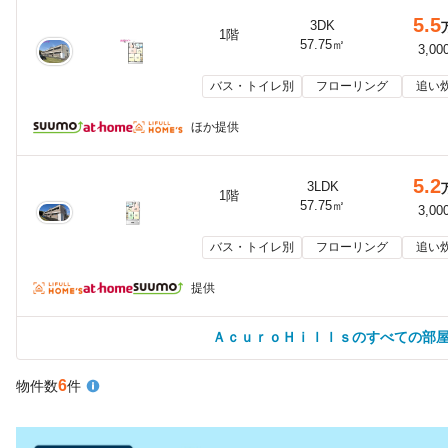
5.5
3DK
1階
57.75㎡
3,00
バス・トイレ別
フローリング
追い
ほか提供
5.2
3LDK
1階
57.75㎡
3,00
バス・トイレ別
フローリング
追い
提供
ＡｃｕｒｏＨｉｌｌｓのすべての部
6
物件数
件