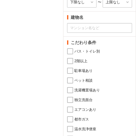
〜
建物名
こだわり条件
バス・トイレ別
2階以上
駐車場あり
ペット相談
洗濯機置場あり
独立洗面台
エアコンあり
都市ガス
温水洗浄便座