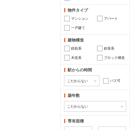
物件タイプ
マンション
アパート
一戸建て
建物構造
鉄筋系
鉄骨系
木造系
ブロック構造
駅からの時間
バス可
築年数
専有面積