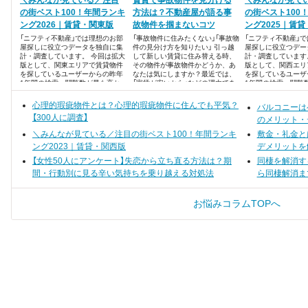
＼みんなが見ている／注目
賃貸で事故物件を見分ける
＼みんなが見て
の街ベスト100！年間ランキ
方法は？不動産屋が語る事
の街ベスト100
ング2026｜賃貸・関東版
故物件を掴まないコツ
ング2025｜賃
「ニフティ不動産」では理想のお部
「事故物件に住みたくない」「事故物
「ニフティ不動産」
屋探しに役立つデータを独自に集
件の見分け方を知りたい」 引っ越
屋探しに役立つデー
計・調査しています。 今回は拡大
して新しい賃貸に住み替える時、
計・調査しています
版として、関東エリアで賃貸物件
その物件が事故物件かどうか、あ
版として、関西エリ
を探しているユーザーからの昨年
なたは気にしますか？最近では、
を探しているユーザ
1年間の検索・閲覧数が最も高か
「家賃が安いから」などの理由であ
1年間の検索・閲覧
った、注目の街ランキングベスト
えて事故物件を選ぶ方もいるそう
った、注目の街ラン
100を発表します！
です。しかし多くの方は、「絶対に
100を発表します！
心理的瑕疵物件とは？心理的瑕疵物件に住んでも平気？
バルコニーは
住みたくない」と考えると思いま
【300人に調査】
す。
のメリット・
＼みんなが見ている／注目の街ベスト100！年間ランキ
敷金・礼金と
ング2023｜賃貸・関西版
デメリットを
【女性50人にアンケート】失恋から立ち直る方法は？期
同棲を解消す
間・行動別に見る辛い気持ちを乗り越える対処法
ら同棲解消ま
お悩みコラムTOPへ