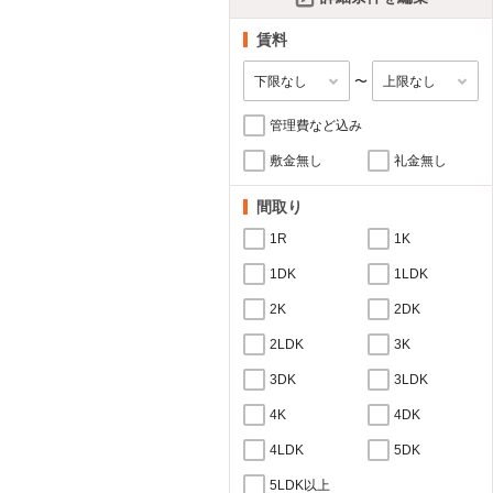
賃料
〜
管理費など込み
敷金無し
礼金無し
間取り
1R
1K
1DK
1LDK
2K
2DK
2LDK
3K
3DK
3LDK
4K
4DK
4LDK
5DK
5LDK以上