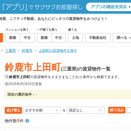
て検索、ニフティ不動産。あなたにピッタリの賃貸物件をみつけよう！
マンションを買う
一戸建てを買う
建てる
新築
中古
新築
中古
土地
不動産会社
調べる
三重県
鈴鹿市
上田町の賃貸物件を探す
鈴鹿市上田町
(三重県)の賃貸物件一覧
鈴鹿市上田町
の賃貸物件をさまざまなこだわり条件から検索できます。
2026年05月03日
更新
現在の選択条件：
-
絞り込み
並び替え
＆
6
物件数
件