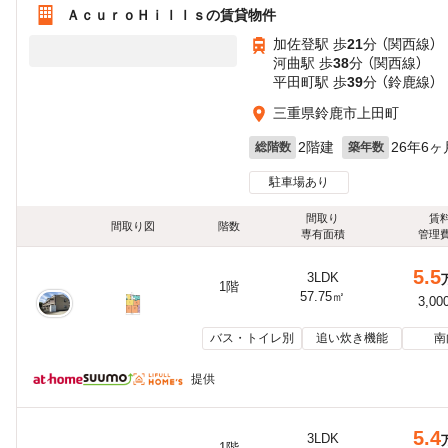
ＡｃｕｒｏＨｉｌｌｓの賃貸物件
加佐登駅 歩
21
分 （関西線）
河曲駅 歩
38
分 （関西線）
平田町駅 歩
39
分 （鈴鹿線）
三重県鈴鹿市上田町
2階建
26年6ヶ
総階数
築年数
駐車場あり
間取り
賃
間取り図
階数
専有面積
管理
5.5
3LDK
1階
57.75㎡
3,00
バス・トイレ別
追い炊き機能
南
提供
5.4
3LDK
1階