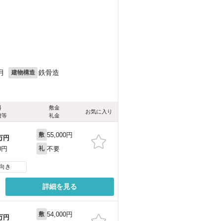
月
鉄骨造
建物構造
料
敷金
お気に入り
費等
礼金
55,000円
敷
万円
不要
0円
礼
向き
詳細を見る
54,000円
敷
万円