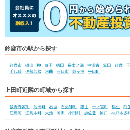
鈴鹿市の駅から探す
鈴鹿市
磯山
柳
白子
徳田
長太ノ浦
中瀬古
箕田
鈴鹿
千代崎
伊勢若松
河曲
三日市
鼓ヶ浦
平田町
上田町近隣の町域から探す
飯野寺家町
池田町
石垣
石薬師町
磯山
一ノ宮町
稲生
稲
江島町
江島本町
大池
岡田
小田町
加佐登
神戸
神戸本多