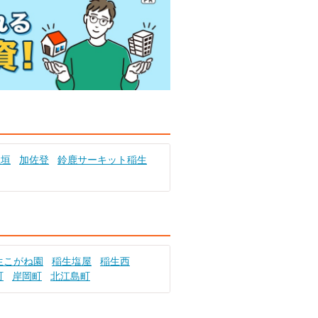
玉垣
加佐登
鈴鹿サーキット稲生
生こがね園
稲生塩屋
稲生西
町
岸岡町
北江島町