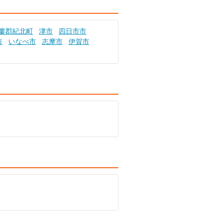
婁郡紀北町
津市
四日市市
市
いなべ市
志摩市
伊賀市