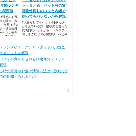
いる／注目
一人暮らしにおすすめのペ
！年間ランキ
ットまとめ！ペット可の賃
貸・関西版
貸物件探しのコツと内緒で
飼ってもバレないかを解説
では理想のお部
タを独自に集
1人暮らしでもペットを飼いたい
。 今回は拡大
と考えている方、猫や犬と言った
アで賃貸物件
代表的なペットから、ハムスター
ーからの昨年
やうさぎなどの小動物や、ヘビや
数が最も高か
カメなど爬虫類・両生類など、ど
キングベスト
んなペットとの生活を楽しもうか
なと想像すると、夢が広がります
ベランダやテラスとどう違う？バルコニー
よね。
デメリットを解説
は？その意味とゼロゼロ物件のメリット・
解説
る時の家賃やお金の清算方法は？別れてか
での期間・流れまとめ