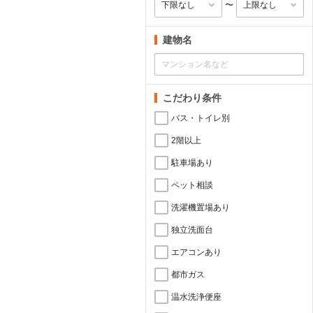
〜
建物名
こだわり条件
バス・トイレ別
2階以上
駐車場あり
ペット相談
洗濯機置場あり
独立洗面台
エアコンあり
都市ガス
温水洗浄便座