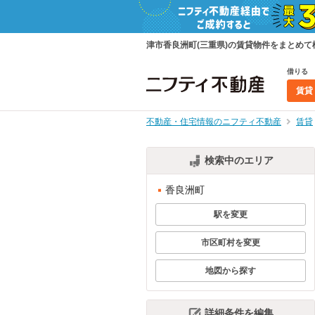
津市香良洲町(三重県)の賃貸物件をまとめ
借りる
賃貸
不動産・住宅情報のニフティ不動産
賃貸
検索中のエリア
香良洲町
駅を変更
市区町村を変更
地図から探す
詳細条件を編集