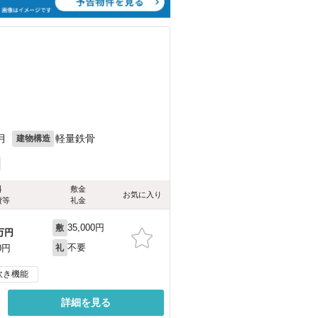
月
軽量鉄骨
建物構造
料
敷金
お気に入り
費等
礼金
35,000円
敷
万円
不要
0円
礼
炊き機能
詳細を見る