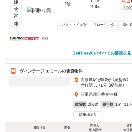
4.2
1LDK
2階
41.8㎡
3,00
バス・トイレ別
フローリング
追い
提供
BellTree2Cのすべての部屋を見
ヴィンテージ エミールの賃貸物件
高茶屋駅 歩
52
分 （紀勢線）
六軒駅 歩
71
分 （紀勢線）
三重県津市香良洲町
2階建
16年11
総階数
築年数
駐車場あり
間取り
賃
間取り図
階数
専有面積
管理