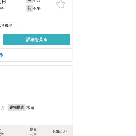
万円
不要
0円
礼
炊き機能
詳細を見る
る
ヶ月
木造
建物構造
料
敷金
お気に入り
費等
礼金