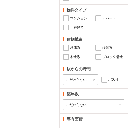
物件タイプ
マンション
アパート
一戸建て
建物構造
鉄筋系
鉄骨系
木造系
ブロック構造
駅からの時間
バス可
築年数
専有面積