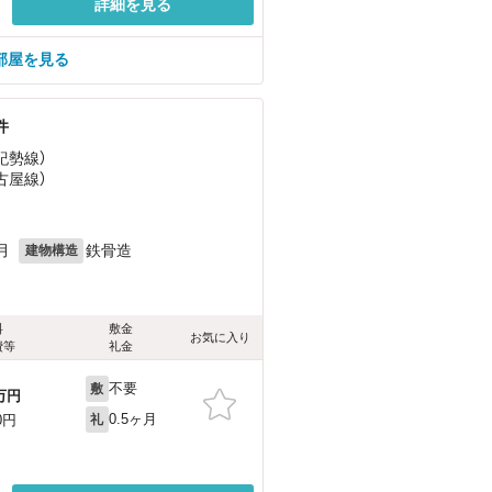
詳細を見る
部屋を見る
件
（紀勢線）
古屋線）
月
鉄骨造
建物構造
料
敷金
お気に入り
費等
礼金
不要
敷
万円
0.5ヶ月
0円
礼