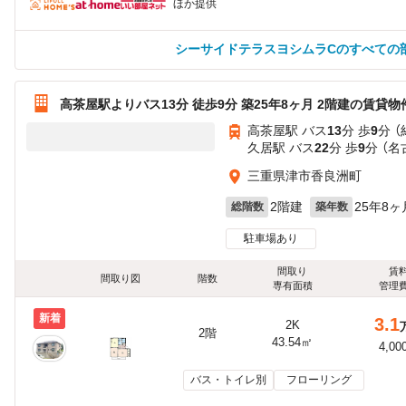
ほか提供
シーサイドテラスヨシムラCのすべての
高茶屋駅よりバス13分 徒歩9分 築25年8ヶ月 2階建の賃貸物
高茶屋駅 バス
13
分 歩
9
分 
久居駅 バス
22
分 歩
9
分 （名
三重県津市香良洲町
2階建
25年8ヶ
総階数
築年数
駐車場あり
間取り
賃
間取り図
階数
専有面積
管理
新着
3.1
2K
2階
43.54㎡
4,00
バス・トイレ別
フローリング