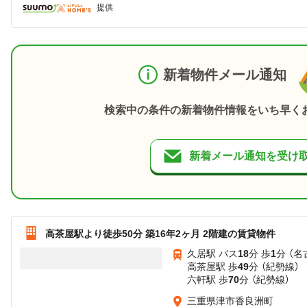
提供
新着物件メール通知
検索中の条件の新着物件情報をいち早く
新着メール通知を受け
高茶屋駅より徒歩50分 築16年2ヶ月 2階建の賃貸物件
久居駅 バス
18
分 歩
1
分 （名
高茶屋駅 歩
49
分 （紀勢線）
六軒駅 歩
70
分 （紀勢線）
三重県津市香良洲町