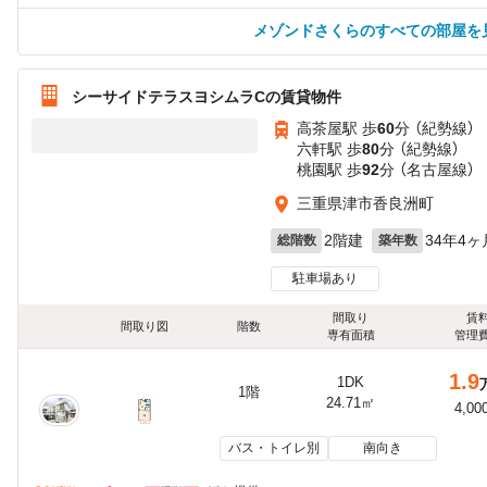
メゾンドさくらのすべての部屋を
シーサイドテラスヨシムラCの賃貸物件
高茶屋駅 歩
60
分 （紀勢線）
六軒駅 歩
80
分 （紀勢線）
桃園駅 歩
92
分 （名古屋線）
三重県津市香良洲町
2階建
34年4ヶ
総階数
築年数
駐車場あり
間取り
賃
間取り図
階数
専有面積
管理
1.9
1DK
1階
24.71㎡
4,00
バス・トイレ別
南向き