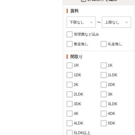
賃料
〜
管理費など込み
敷金無し
礼金無し
間取り
1R
1K
1DK
1LDK
2K
2DK
2LDK
3K
3DK
3LDK
4K
4DK
4LDK
5DK
5LDK以上