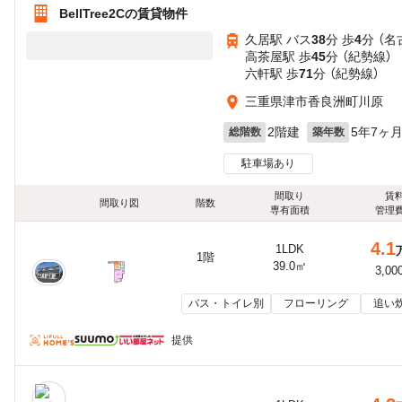
BellTree2Cの賃貸物件
久居駅 バス
38
分 歩
4
分 （名
高茶屋駅 歩
45
分 （紀勢線）
六軒駅 歩
71
分 （紀勢線）
三重県津市香良洲町川原
2階建
5年7ヶ
総階数
築年数
駐車場あり
間取り
賃
間取り図
階数
専有面積
管理
4.1
1LDK
1階
39.0㎡
3,00
バス・トイレ別
フローリング
追い
提供