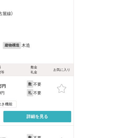
古屋線）
月
木造
建物構造
料
敷金
お気に入り
費等
礼金
不要
敷
万円
不要
0円
礼
炊き機能
詳細を見る
不要
敷