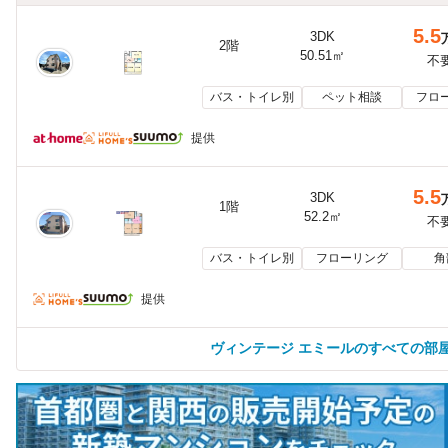
5.5
3DK
2階
50.51㎡
不
バス・トイレ別
ペット相談
フロ
提供
5.5
3DK
1階
52.2㎡
不
バス・トイレ別
フローリング
角
提供
ヴィンテージ エミールのすべての部