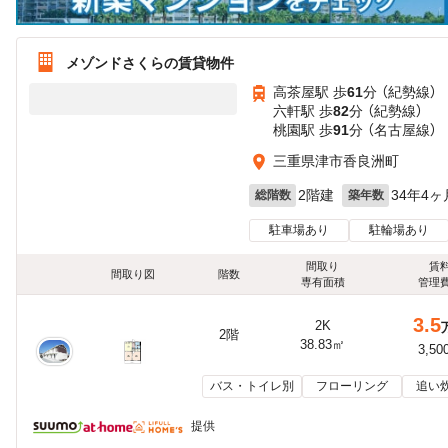
メゾンドさくらの賃貸物件
高茶屋駅 歩
61
分 （紀勢線）
六軒駅 歩
82
分 （紀勢線）
桃園駅 歩
91
分 （名古屋線）
三重県津市香良洲町
2階建
34年4ヶ
総階数
築年数
駐車場あり
駐輪場あり
間取り
賃
間取り図
階数
専有面積
管理
3.5
2K
2階
38.83㎡
3,50
バス・トイレ別
フローリング
追い
提供