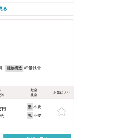
見る
月
軽量鉄骨
建物構造
料
敷金
お気に入り
費等
礼金
不要
敷
万円
不要
0円
礼