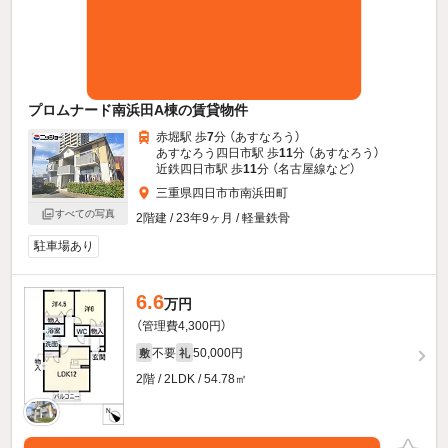
プロムナード南浜田A棟の賃貸物件
赤堀駅 歩
7
分 （あすなろう）
あすなろう四日市駅 歩
11
分 （あすなろう）
近鉄四日市駅 歩
11
分 （名古屋線
など
）
三重県四日市市南浜田町
すべての写真
2階建 / 23年9ヶ月 / 軽量鉄骨
駐車場あり
6.6
万円
（管理費4,300円）
不要
50,000円
敷
礼
2階 / 2LDK / 54.78㎡