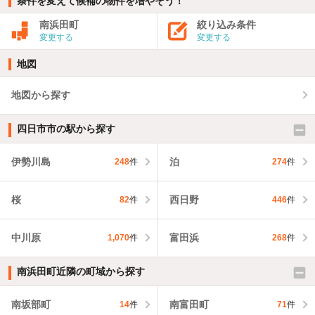
条件を変えて候補の物件を増やそう！
南浜田町
絞り込み条件
変更する
変更する
地図
地図から探す
四日市市の駅から探す
伊勢川島
泊
248
件
274
件
桜
西日野
82
件
446
件
中川原
富田浜
1,070
件
268
件
南浜田町近隣の町域から探す
南坂部町
南富田町
14
件
71
件