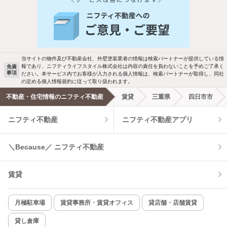
人気のこだわり条件
バス・トイレ別
2階以上
駐車場あり
ペット相談
当サイトの物件及び不動産会社、外壁塗装業者の情報は検索パートナーが提供している情
報であり、ニフティライフスタイル株式会社は内容の責任を負わないことを予めご了承く
免責
事項
ださい。本サービス内でお客様が入力される個人情報は、検索パートナーが取得し、同社
洗濯機置場あり
独立洗面台
の定める個人情報規約に従って取り扱われます。
不動産・住宅情報のニフティ不動産
賃貸
三重県
四日市市
エアコンあり
都市ガス
ニフティ不動産
ニフティ不動産アプリ
温水洗浄便座
オートロック
＼Because／ ニフティ不動産
コンロ2口以上
追焚き機能
賃貸
TV付インターホン
角部屋
新着のみ
インターネット無料
月極駐車場
賃貸事務所・賃貸オフィス
貸店舗・店舗賃貸
貸し倉庫
該当件数: