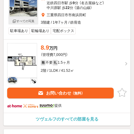
近鉄四日市駅 歩
9
分 （名古屋線
など
）
中川原駅 歩
22
分 （湯の山線）
三重県四日市市南浜田町
すべての写真
3階建 / 1年7ヶ月 / 鉄骨造
駐車場あり
駐輪場あり
宅配ボックス
8.9
万円
（管理費7,000円）
不要
1.5ヶ月
敷
礼
2階 / 1LDK / 41.52㎡
お問い合わせ
（無料）
提供
ツヴェルフのすべての部屋を見る