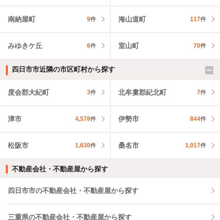
南納屋町
海山道町
9
件
117
件
みゆきケ丘
室山町
6
件
70
件
四日市市近隣の市区町村から探す
度会郡大紀町
北牟婁郡紀北町
3
件
7
件
津市
伊勢市
4,578
件
844
件
松阪市
桑名市
1,630
件
1,017
件
不動産会社・不動産屋から探す
四日市市の不動産会社・不動産屋から探す
三重県の不動産会社・不動産屋から探す