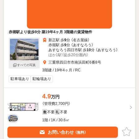
赤堀駅より徒歩9分 築19年4ヶ月 3階建の賃貸物件
新正駅 歩
9
分 （名古屋線）
赤堀駅 歩
9
分 （あすなろう）
あすなろう四日市駅 歩
10
分 （あすなろう）
ほか1駅（徒歩20分圏内）
三重県四日市市南浜田町6番8号
すべての写真
3階建 / 19年4ヶ月 / RC
駐車場あり
駐輪場あり
4.9
万円
（管理費2,700円）
不要
不要
敷
礼
1階 / 1K / 30.6㎡
お問い合わせ
（無料）