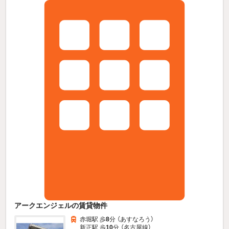
アークエンジェルの賃貸物件
赤堀駅 歩
8
分 （あすなろう）
新正駅 歩
10
分 （名古屋線）