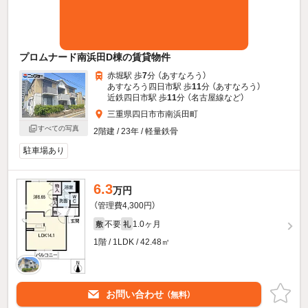
プロムナード南浜田D棟の賃貸物件
赤堀駅 歩
7
分 （あすなろう）
あすなろう四日市駅 歩
11
分 （あすなろう）
近鉄四日市駅 歩
11
分 （名古屋線
など
）
三重県四日市市南浜田町
すべての写真
2階建 / 23年 / 軽量鉄骨
駐車場あり
6.3
万円
（管理費4,300円）
不要
1.0ヶ月
敷
礼
1階 / 1LDK / 42.48㎡
お問い合わせ
（無料）