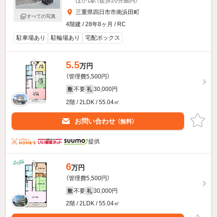
ほか1駅（徒歩20分圏内）
三重県四日市市南浜田町
すべての写真
4階建 / 28年8ヶ月 / RC
駐車場あり
駐輪場あり
宅配ボックス
5.5
万円
（管理費5,500円）
不要
30,000円
敷
礼
2階 / 2LDK / 55.04㎡
お問い合わせ
（無料）
提供
6
万円
（管理費5,500円）
不要
30,000円
敷
礼
2階 / 2LDK / 55.04㎡