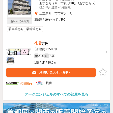
あすなろう四日市駅 歩
10
分 （あすなろう）
ほか1駅（徒歩20分圏内）
三重県四日市市南浜田町
3階建 / 19年4ヶ月 / RC
すべての写真
駐車場あり
駐輪場あり
4.9
万円
（管理費3,250円）
不要
不要
敷
礼
1階 / 1K / 30.6㎡
お問い合わせ
（無料）
提供
アークエンジェルのすべての部屋を見る