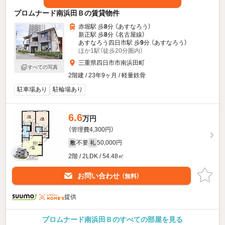
プロムナード南浜田Ｂの賃貸物件
赤堀駅 歩
8
分 （あすなろう）
新正駅 歩
8
分 （名古屋線）
あすなろう四日市駅 歩
9
分 （あすなろう）
ほか1駅（徒歩20分圏内）
三重県四日市市南浜田町
すべての写真
2階建 / 23年9ヶ月 / 軽量鉄骨
駐車場あり
駐輪場あり
6.6
万円
（管理費4,300円）
不要
50,000円
敷
礼
2階 / 2LDK / 54.48㎡
お問い合わせ
（無料）
提供
プロムナード南浜田Ｂのすべての部屋を見る