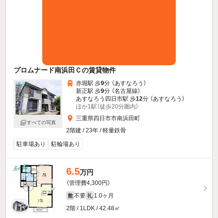
プロムナード南浜田Ｃの賃貸物件
赤堀駅 歩
9
分 （あすなろう）
新正駅 歩
9
分 （名古屋線）
あすなろう四日市駅 歩
12
分 （あすなろう）
ほか1駅（徒歩20分圏内）
三重県四日市市南浜田町
すべての写真
2階建 / 23年 / 軽量鉄骨
駐車場あり
駐輪場あり
6.5
万円
（管理費4,300円）
不要
1.0ヶ月
敷
礼
2階 / 1LDK / 42.48㎡