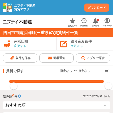
ニフティ不動産
ダウンロード
賃貸アプリ
お知らせ
閲覧履歴
マイページ
お気に入り
四日市市南浜田町(三重県)の賃貸物件一覧
南浜田町
絞り込み条件
変更する
変更する
条件を保存
新着通知
アプリで探す
賃料で探す
指定なし
〜
指定なし
9
件
指定した賃料で絞り込む
9
物件数
件
2026年07月31日
更新