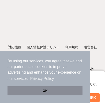
対応機種
個人情報保護ポリシー
利用規約
運営会社
ヘルプ・お問い合わせ
採用情報
By using our services, you agree that we and
our
partners
use cookies to improve
advertising and enhance your experience on
アプリに切り替えて、サクサクお部屋探し
our services.
Privacy Policy
会員登録なしですぐ使える。マップ検索やお気に入り保存など、
©NIFTY Lifestyle Co., Ltd.
アプリ限定の便利な機能が使えます！
OK
Web版で続行
アプリを開く
市区町村を変更
絞り込み条件を変更