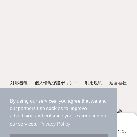
対応機種
個人情報保護ポリシー
利用規約
運営会社
ヘルプ・お問い合わせ
採用情報
By using our services, you agree that we and
our
partners
use cookies to improve
advertising and enhance your experience on
アプリに切り替えて、サクサクお部屋探し
our services.
Privacy Policy
会員登録なしですぐ使える。マップ検索やお気に入り保存など、
©NIFTY Lifestyle Co., Ltd.
アプリ限定の便利な機能が使えます！