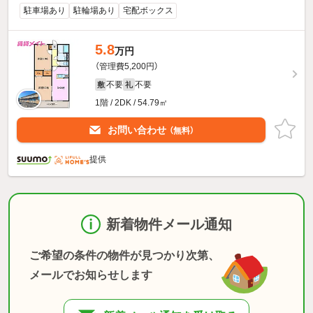
駐車場あり
駐輪場あり
宅配ボックス
5.8
万円
（管理費5,200円）
不要
不要
敷
礼
1階 / 2DK / 54.79㎡
お問い合わせ
（無料）
提供
新着物件メール通知
ご希望の条件の物件が見つかり次第、
メールでお知らせします