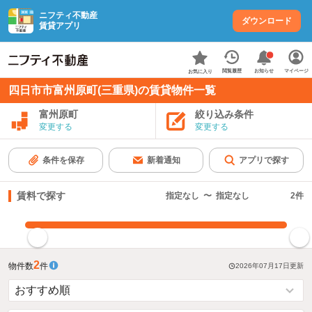
ニフティ不動産
ダウンロード
賃貸アプリ
お知らせ
閲覧履歴
マイページ
お気に入り
四日市市富州原町(三重県)の賃貸物件一覧
富州原町
絞り込み条件
変更する
変更する
条件を保存
新着通知
アプリで探す
賃料で探す
指定なし
〜
指定なし
2
件
指定した賃料で絞り込む
2
物件数
件
2026年07月17日
更新