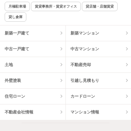
新着のみ
インターネット無料
月極駐車場
賃貸事務所・賃貸オフィス
貸店舗・店舗賃貸
貸し倉庫
該当件数:
物件一覧に反映
2
件
新築一戸建て
新築マンション
中古一戸建て
中古マンション
土地
不動産売却
外壁塗装
引越し見積もり
住宅ローン
カードローン
不動産会社情報
マンション情報