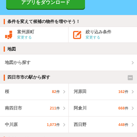
アプリをダウンロード
条件を変えて候補の物件を増やそう！
富州原町
絞り込み条件
変更する
変更する
地図
地図から探す
四日市市の駅から探す
桜
河原田
82
件
162
件
南四日市
阿倉川
211
件
668
件
中川原
西日野
1,073
件
448
件