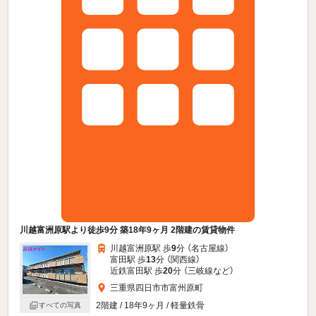
川越富洲原駅より徒歩9分 築18年9ヶ月 2階建の賃貸物件
川越富洲原駅 歩
9
分 （名古屋線）
富田駅 歩
13
分 （関西線）
近鉄富田駅 歩
20
分 （三岐線
など
）
三重県四日市市富州原町
2階建 / 18年9ヶ月 / 軽量鉄骨
すべての写真