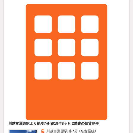
川越富洲原駅より徒歩7分 築18年8ヶ月 2階建の賃貸物件
川越富洲原駅 歩
7
分 （名古屋線）