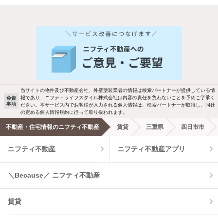
他の人はこんな条件で絞り込んでいます！
人気のこだわり条件
バス・トイレ別
2階以上
駐車場あり
ペット相談
当サイトの物件及び不動産会社、外壁塗装業者の情報は検索パートナーが提供している情
報であり、ニフティライフスタイル株式会社は内容の責任を負わないことを予めご了承く
免責
事項
ださい。本サービス内でお客様が入力される個人情報は、検索パートナーが取得し、同社
洗濯機置場あり
独立洗面台
の定める個人情報規約に従って取り扱われます。
不動産・住宅情報のニフティ不動産
賃貸
三重県
四日市市
エアコンあり
都市ガス
ニフティ不動産
ニフティ不動産アプリ
温水洗浄便座
オートロック
＼Because／ ニフティ不動産
コンロ2口以上
追焚き機能
賃貸
TV付インターホン
角部屋