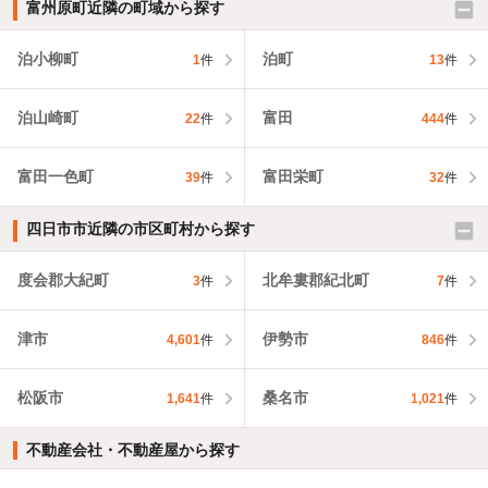
富州原町近隣の町域から探す
泊小柳町
泊町
1
件
13
件
泊山崎町
富田
22
件
444
件
富田一色町
富田栄町
39
件
32
件
四日市市近隣の市区町村から探す
度会郡大紀町
北牟婁郡紀北町
3
件
7
件
津市
伊勢市
4,601
件
846
件
松阪市
桑名市
1,641
件
1,021
件
不動産会社・不動産屋から探す