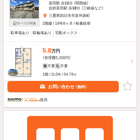
富田駅 歩
12
分 （関西線）
近鉄富田駅 歩
18
分 （三岐線
など
）
三重県四日市市富州原町
2階建 / 18年8ヶ月 / 軽量鉄骨
すべての写真
駐車場あり
駐輪場あり
宅配ボックス
5.8
万円
（管理費5,200円）
不要
不要
敷
礼
1階 / 2LDK / 54.79㎡
お問い合わせ
（無料）
提供