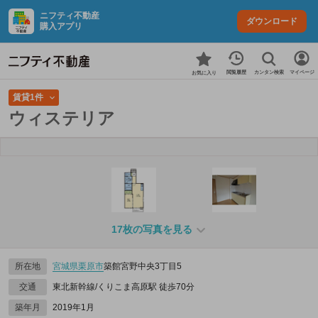
ニフティ不動産
ダウンロード
購入アプリ
カンタン検索
閲覧履歴
マイページ
お気に入り
賃貸1件
ウィステリア
17枚の写真を見る
所在地
宮城県
栗原市
築館宮野中央3丁目5
交通
東北新幹線/くりこま高原駅 徒歩70分
築年月
2019年1月