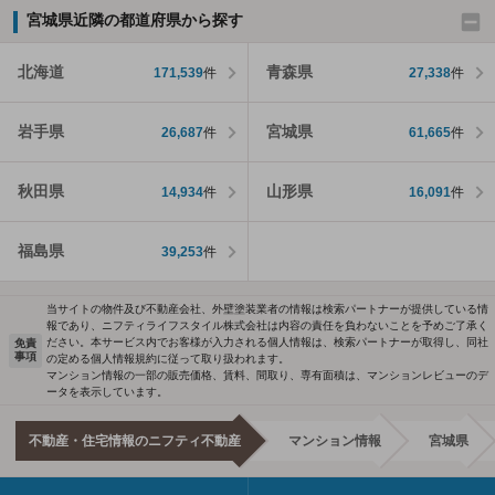
宮城県近隣の都道府県から探す
北海道
青森県
171,539
件
27,338
件
岩手県
宮城県
26,687
件
61,665
件
秋田県
山形県
14,934
件
16,091
件
福島県
39,253
件
当サイトの物件及び不動産会社、外壁塗装業者の情報は検索パートナーが提供している情
報であり、ニフティライフスタイル株式会社は内容の責任を負わないことを予めご了承く
ださい。本サービス内でお客様が入力される個人情報は、検索パートナーが取得し、同社
免責
事項
の定める個人情報規約に従って取り扱われます。
マンション情報の一部の販売価格、賃料、間取り、専有面積は、マンションレビューのデ
ータを表示しています。
不動産・住宅情報のニフティ不動産
マンション情報
宮城県