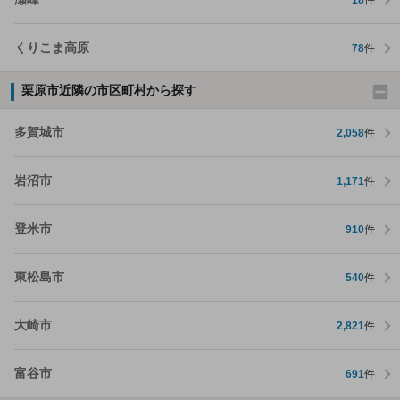
くりこま高原
78
件
栗原市近隣の市区町村から探す
多賀城市
2,058
件
岩沼市
1,171
件
登米市
910
件
東松島市
540
件
大崎市
2,821
件
富谷市
691
件