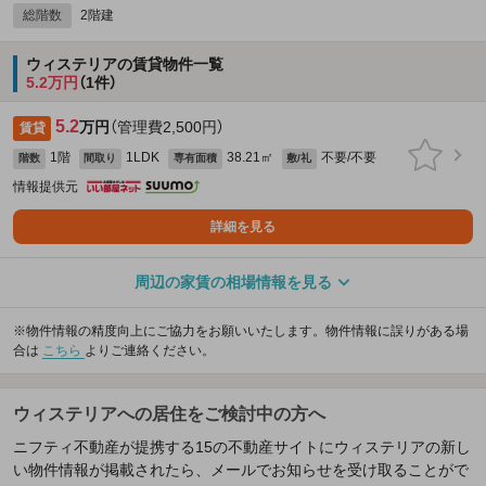
総階数
2階建
ウィステリアの賃貸物件一覧
5.2万円
（1件）
5.2
万円
（管理費2,500円）
賃貸
1階
1LDK
38.21㎡
不要/不要
階数
間取り
専有面積
敷/礼
情報提供元
詳細を見る
周辺の家賃の相場情報を見る
※物件情報の精度向上にご協力をお願いいたします。物件情報に誤りがある場
合は
こちら
よりご連絡ください。
ウィステリアへの居住をご検討中の方へ
ニフティ不動産が提携する15の不動産サイトにウィステリアの新し
い物件情報が掲載されたら、メールでお知らせを受け取ることがで