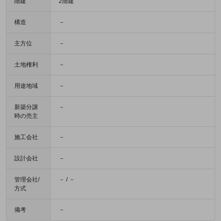
階建
2階建
構造
－
主方位
－
土地権利
－
用途地域
－
新築分譲
－
時の売主
施工会社
－
設計会社
－
管理会社/
－ / －
方式
備考
－