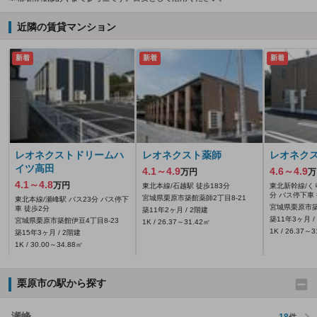
近隣の賃貸マンション
新着
新着
新着
レオネクストドリームハ
レオネクスト薬師
レオネクスト
イツ高田
4.1～4.9
4.6～4.9
万円
万
4.1～4.8
万円
東北本線/石越駅 徒歩183分
東北新幹線/く
分 バス停下車 
宮城県栗原市築館薬師2丁目8-21
東北本線/瀬峰駅 バス23分 バス停下
宮城県栗原市築
車 徒歩2分
築11年2ヶ月 / 2階建
築11年3ヶ月 /
宮城県栗原市築館伊豆4丁目8-23
1K / 26.37～31.42㎡
1K / 26.37～
築15年3ヶ月 / 2階建
1K / 30.00～34.88㎡
栗原市の駅から探す
瀬峰
18
件