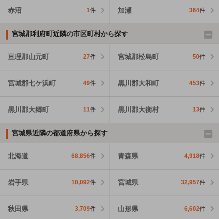
赤沼
加瀬
1
件
364
件
宮城郡利府町近隣の市区町村から探す
亘理郡山元町
宮城郡松島町
27
件
50
件
宮城郡七ケ浜町
黒川郡大和町
49
件
453
件
黒川郡大郷町
黒川郡大衡村
11
件
13
件
宮城県近隣の都道府県から探す
北海道
青森県
68,856
件
4,918
件
岩手県
宮城県
10,092
件
32,957
件
秋田県
山形県
3,709
件
6,602
件