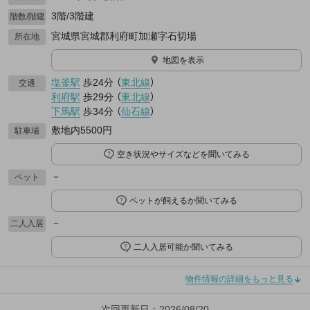
3階/3階建
階数/階建
宮城県宮城郡利府町加瀬字石切場
所在地
地図を表示
塩釜駅
歩24分
（
東北線
）
交通
利府駅
歩29分
（
東北線
）
下馬駅
歩34分
（
仙石線
）
敷地内5500円
駐車場
空き状況やサイズなどを聞いてみる
－
ペット
ペットが飼えるか聞いてみる
－
二人入居
二人入居可能か聞いてみる
物件情報の詳細をもっと見る
次回更新日：2026/08/20