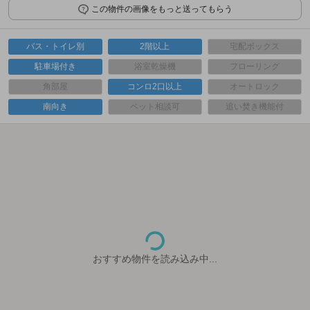
この物件の画像をもっと送ってもらう
バス・トイレ別
2階以上
宅配ボックス
駐車場付き
浴室乾燥機
フローリング
角部屋
コンロ2口以上
オートロック
南向き
ペット相談可
追い焚き機能付
おすすめ物件を読み込み中...