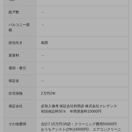
総戸数
－
バルコニー面
－
積
採光向き
南西
更新料
－
償却・敷引
－
保証金
－
住宅保険
2万円2年
保証会社
必加入備考:保証会社利用必 株式会社クレデンス
初回保証料50％ 年間更新料10000円
その他費用
合計7.15万円（内訳：クリーニング費用55000円
おうちアシスト(2年)16500円）、エアコンクリーニ