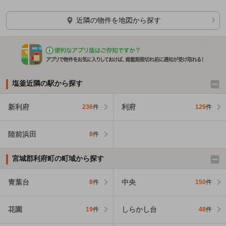
近隣の物件を地図から探す
塩釜近隣の駅から探す
新利府
利府
236
件
129
件
陸前浜田
8
件
宮城郡利府町の町域から探す
青葉台
中央
8
件
150
件
花園
しらかし台
19
件
48
件