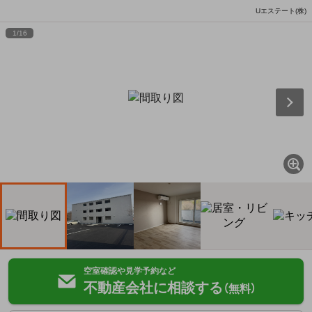
Uエステート(株)
1
/
16
空室確認や見学予約など
不動産会社に相談する
（無料）