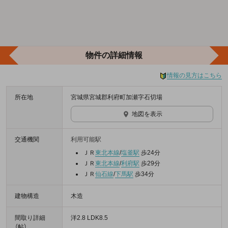
物件の詳細情報
情報の見方はこちら
所在地
宮城県宮城郡利府町加瀬字石切場
地図を表示
交通機関
利用可能駅
ＪＲ
東北本線
/
塩釜駅
歩24分
ＪＲ
東北本線
/
利府駅
歩29分
ＪＲ
仙石線
/
下馬駅
歩34分
建物構造
木造
間取り詳細
洋2.8 LDK8.5
（帖）