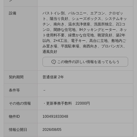
ン
設備
バストイレ別、バルコニー、エアコン、クロゼッ
ト、陽当り良好、シューズボックス、システムキッ
チン、南向き、温水洗浄便座、洗面所独立、2口コ
ンロ、閑静な住宅地、IHクッキングヒーター、ネッ
ト使用料不要、緑豊かな住宅地、眺望良好、築2年
以内、2×4工法、電子キー、高台に立地、敷地内ご
み置き場、平面駐車場、南西向き、プロパンガス、
通風良好
この物件の詳しい情報を送ってもらう
契約期間
普通借家 2年
条件等
－
その他の情報
・更新事務手数料 22000円
物件ID
100491833048
情報公開日
2026/08/05