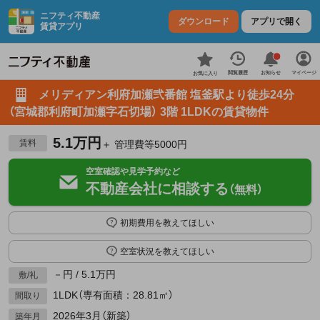
ニフティ不動産
ダウンロード
アプリで開く
賃貸アプリ
お知らせ
閲覧履歴
マイページ
お気に入り
メリディアン利府加瀬弐番館 塩釜駅より徒歩24分
（宮城郡利府町加瀬字石切場） 3階 1LDKの賃貸物件
5.1万円
賃料
＋ 管理費等5000円
空室確認や見学予約など
不動産会社に相談する
（無料）
初期費用を教えてほしい
空室状況を教えてほしい
－円 / 5.1万円
敷/礼
1LDK（専有面積：28.81㎡）
間取り
2026年3月（新築）
築年月