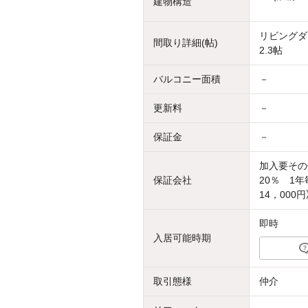
建物構造
リビングダ
間取り詳細(帖)
2.3帖
バルコニー面積
－
更新料
－
保証金
－
加入要その
保証会社
20％ 1年
14，000
即時
入居可能時期
取引態様
仲介