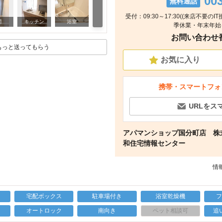
00
無料通話
受付：09:30～17:30((来店不要の
キッチン
関
キッチン
浴室
季休業・年末年始を
お問い合わせ番号
もっと送ってもらう
お気に入り
携帯・スマートフォ
URLをス
アパマンショップ国分町店 株
和住宅情報センター
情報
宅配ボックス
駐車場付き
浴室乾燥機
上
オートロック
南向き
ペット相談可
追