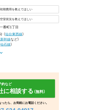
初期費用を教えてほしい
空室状況を教えてほしい
一番町1丁目
分
（
仙台東西線
）
北新幹線
など
）
（
仙石線
）
予約など
社に相談する
（無料）
玄関
周辺
その他
なったら、お気軽にお電話ください。