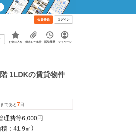
会員登録
ログイン
お気に入り
保存した条件
閲覧履歴
マイページ
階 1LDKの賃貸物件
7
まであと
日
管理費等6,000円
積：41.9㎡）