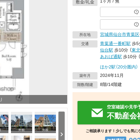
1ヶ月 / 無
敷金/礼金
宮城県
仙台市青葉区
所在地
青葉通一番町駅
歩5
交通
仙台駅
歩10分
（
東
あおば通駅
歩10分
ほか2駅（20分圏内）
2024年11月
築年月
8階/14階建
階数/階建
り
空室確認や見学
不動産会
観
外観
外観
ご相談承ります！少しでも気に