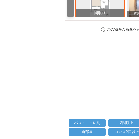
間取り
その他
玄
この物件の画像を
バス・トイレ別
2階以上
角部屋
コンロ2口以