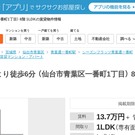
町1丁目） 8階 1LDKの賃貸物件情報
マンションを買う
一戸建てを買う
建てる
新築
中古
新築
中古
土地
不動産会社
調べる
宮城県
仙台市青葉区
青葉通一番町駅
シーズンフラッツ青葉通一番町
Kの賃貸マンション・アパート
り徒歩6分 （仙台市青葉区一番町1丁目） 8
掲載期限
13.7万円
賃料
＋ 
1LDK
間取り
（専有面