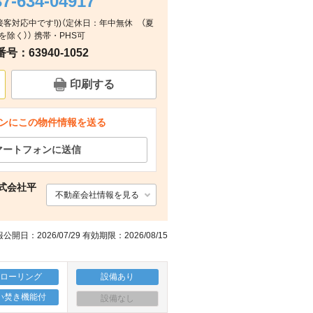
37-634-04917
IT接客対応中です!))（定休日：年中無休 （夏
間取り
その他
その他
除く）） 携帯・PHS可
：63940-1052
印刷する
ンにこの物件情報を送る
マートフォンに送信
式会社平
不動産会社情報を見る
公開日：2026/07/29 有効期限：2026/08/15
フローリング
設備あり
い焚き機能付
設備なし