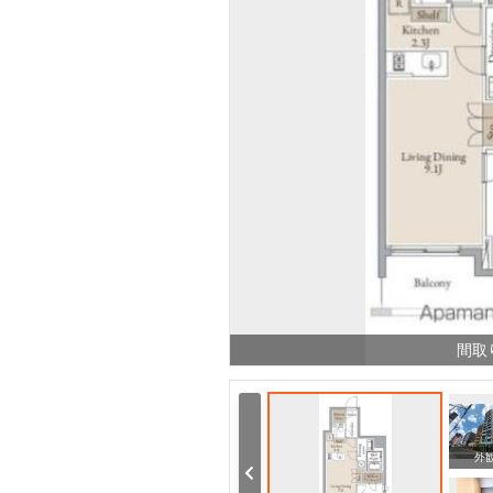
間取
周辺
その他
外