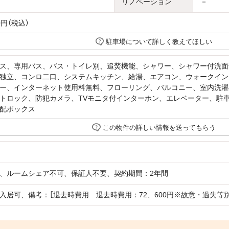
リノベーション
－
0円（税込）
駐車場について詳しく教えてほしい
ス、専用バス、バス・トイレ別、追焚機能、シャワー、シャワー付洗面
独立、コンロ二口、システムキッチン、給湯、エアコン、ウォークイン
ー、インターネット使用料無料、フローリング、バルコニー、室内洗濯
トロック、防犯カメラ、TVモニタ付インターホン、エレベーター、駐
配ボックス
この物件の詳しい情報を送ってもらう
、ルームシェア不可、保証人不要、契約期間：2年間
入居可、備考：［退去時費用 退去時費用：72、600円※故意・過失等