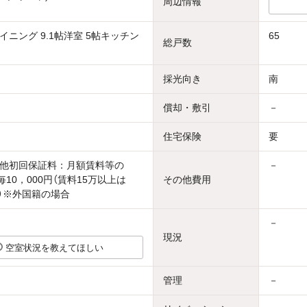
周辺情報
イニング 9.1帖洋室 5帖キッチン
65
総戸数
採光向き
南
償却・敷引
－
住宅保険
要
他初回保証料：月額賃料等の
－
毎10，000円（賃料15万以上は
その他費用
円）※外国籍の場合
－
現況
空室状況を教えてほしい
管理
－