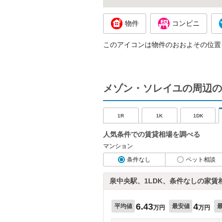
物件
コンビニ
このアイコンは物件のおおよその位置
メゾン・ソレイユの周辺の
1R
1K
1DK
人気条件での賃貸相場を調べる
マンション
条件なし
ペット相談
泉中央駅、1LDK、条件なしの家賃
6.43
4
平均値
最安値
万円
万円