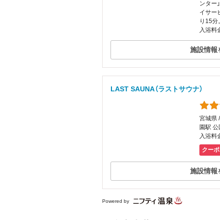
ンター
イサー
り15
入浴料金
施設情報
LAST SAUNA（ラストサウナ）
宮城県 
園駅 公
入浴料金
クーポ
施設情報
Powered by