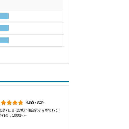
4.8点
/
82件
県 / 仙台 (宮城) / 仙台駅から車で19分
浴料金：1000円～