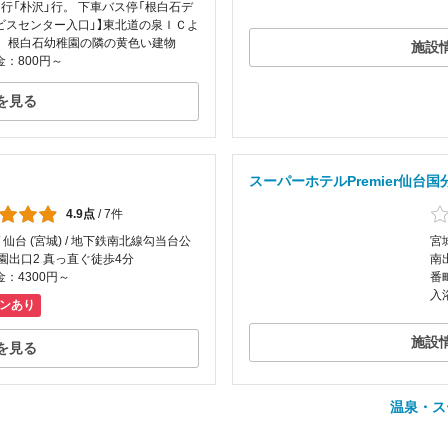
」行「朴沢」行。 下車バス停「根白石デ
ビスセンター入口」】東北道の泉ＩＣよ
分。根白石幼稚園の隣の黄色い建物
施設
：800円～
を見る
スーパーホテルPremier仙台
4.9点
/
7件
/ 仙台 (宮城) / 地下鉄南北線勾当台公
宮
園出口2 真っ直ぐ徒歩4分
南
：4300円～
番
入
ンあり
施設
を見る
温泉・ス