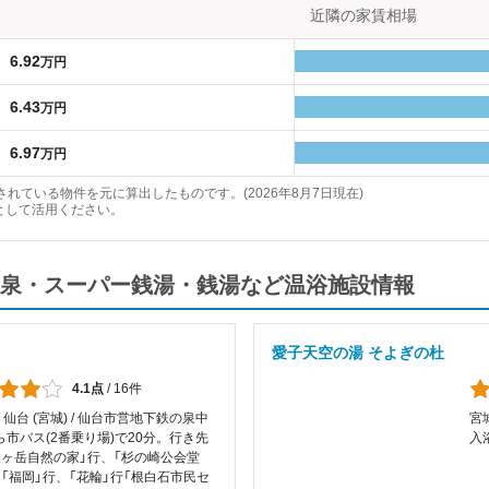
近隣の家賃相場
6.92
万円
6.43
万円
6.97
万円
れている物件を元に算出したものです。(2026年8月7日現在)
として活用ください。
泉・スーパー銭湯・銭湯など温浴施設情報
愛子天空の湯 そよぎの杜
4.1点
/
16件
/ 仙台 (宮城) / 仙台市営地下鉄の泉中
宮城
ら市バス(2番乗り場)で20分。行き先
入
泉ヶ岳自然の家」行、「杉の崎公会堂
、「福岡」行、「花輪」行「根白石市民セ