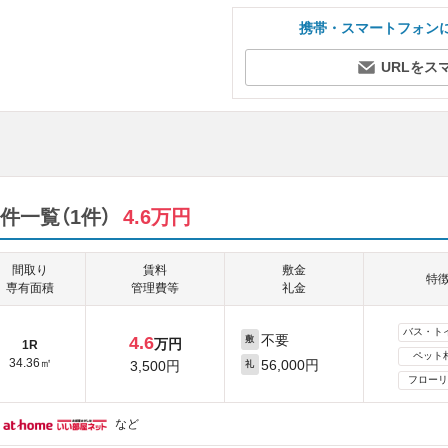
携帯・スマートフォン
URLをス
件一覧（1件）
4.6万円
間取り
賃料
敷金
特
専有面積
管理費等
礼金
バス・ト
不要
4.6
敷
万円
1R
ペット
34.36㎡
56,000円
3,500円
礼
フローリ
など