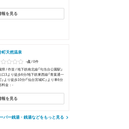
情報を見る
国分町天然温泉
-点
/
0件
城県 / 作並 / 地下鉄南北線「勾当台公園駅」
出口3より徒歩6分/地下鉄東西線「青葉通一
町」より徒歩10分/「仙台宮城IC」より車6分
浴料金：-
情報を見る
ーパー銭湯・銭湯などをもっと見る