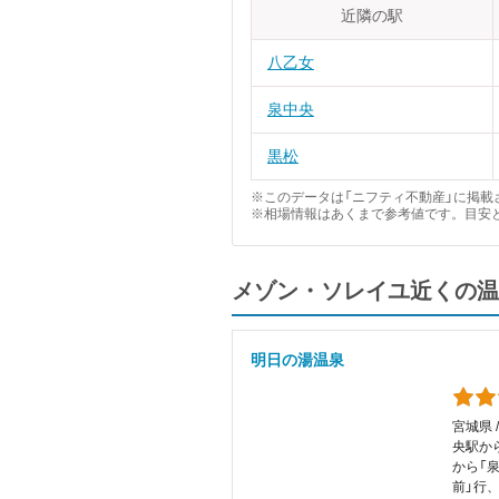
近隣の駅
八乙女
泉中央
黒松
※このデータは「ニフティ不動産」に掲載さ
※相場情報はあくまで参考値です。目安
メゾン・ソレイユ近くの温
明日の湯温泉
宮城県 
央駅か
から「
前」行