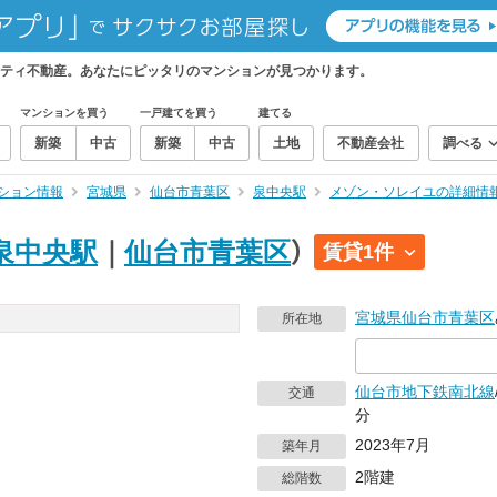
ティ不動産。あなたにピッタリのマンションが見つかります。
マンションを買う
一戸建てを買う
建てる
新築
中古
新築
中古
土地
不動産会社
調べる
ション情報
宮城県
仙台市青葉区
泉中央駅
メゾン・ソレイユの詳細情
泉中央駅
｜
仙台市青葉区
）
賃貸1件
宮城県
仙台市青葉区
所在地
仙台市地下鉄南北線
交通
分
2023年7月
築年月
2階建
総階数