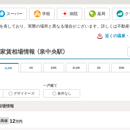
スーパー
学校
病院
薬局
ク
を表しており、実際の場所と異なる場合がございます。詳しくは不動産
近くの温泉・
家賃相場情報
（泉中央駅）
2K
2DK
2LDK
3K
3DK
1LDK
一戸建て
デザイナーズ
条件なし
相場情報
12
最高値
万円