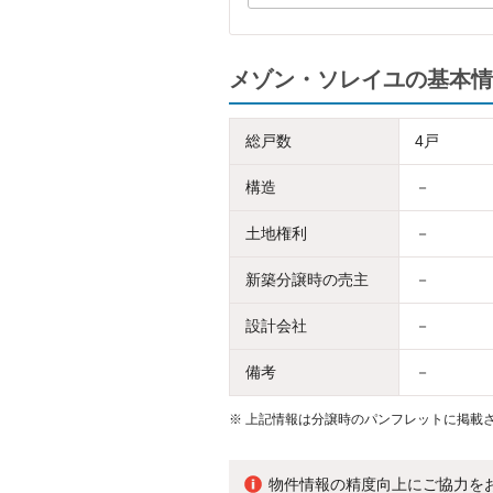
メゾン・ソレイユの基本情
総戸数
4戸
構造
－
土地権利
－
新築分譲時の売主
－
設計会社
－
備考
－
※
上記情報は分譲時のパンフレットに掲載さ
物件情報の精度向上にご協力を