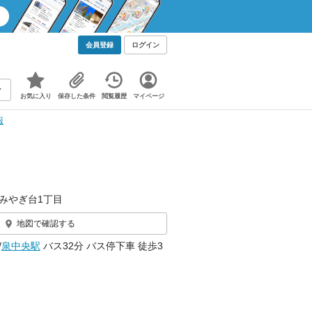
会員登録
ログイン
お気に入り
保存した条件
閲覧履歴
マイページ
報
みやぎ台1丁目
地図で確認する
/
泉中央駅
バス32分 バス停下車 徒歩3