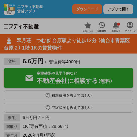
ニフティ不動産
ダウンロード
アプリで開く
賃貸アプリ
お知らせ
閲覧履歴
マイページ
お気に入り
翠月荘 つむぎ 台原駅より徒歩12分 （仙台市青葉区
台原２） 1階 1Kの賃貸物件
6.6万円
賃料
＋ 管理費等4000円
空室確認や見学予約など
不動産会社に相談する
（無料）
初期費用を教えてほしい
空室状況を教えてほしい
6.6万円 / －円
敷/礼
1K（専有面積：28.66㎡）
間取り
2026年4月（新築）
築年月