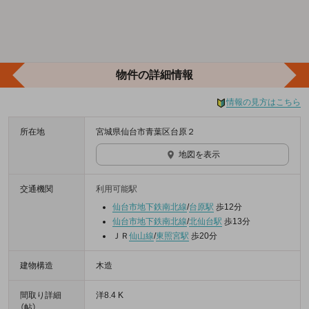
物件の詳細情報
情報の見方はこちら
所在地
宮城県仙台市青葉区台原２
地図を表示
交通機関
利用可能駅
仙台市地下鉄南北線
/
台原駅
歩12分
仙台市地下鉄南北線
/
北仙台駅
歩13分
ＪＲ
仙山線
/
東照宮駅
歩20分
建物構造
木造
間取り詳細
洋8.4 K
（帖）