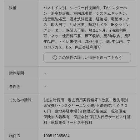
設備
バストイレ別、シャワー付洗面台、TVインターホ
ン、浴室乾燥機、室内洗濯置、システムキッチン、
追焚機能浴室、温水洗浄便座、駐輪場、宅配ボック
ス、即入居可、礼金不要、防犯カメラ、IHクッキン
グヒーター、保証人不要、敷金1ヶ月、2沿線利用
可、ネット使用料不要、床下収納、築2年以内、築3
年以内、トイレ未使用、2駅利用可、築5年以内、プ
ロパンガス、BS、保証会社利用可
この物件の詳しい情報を送ってもらう
契約期間
－
条件等
－
その他の情報
［退去時費用 退去費用実費精算※故意・過失等別
途実費］ハウスクリーニング費用（退去時）４０７０
０円 敷地外駐車場（台数限定）要確認 現況優先
保険加入義務有 保証会社:保証人代行サービス保証
料・家賃集金サービス手数料
物件ID
100512365684