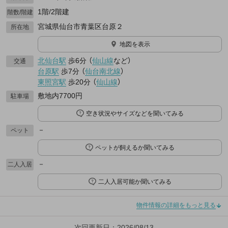
1階/2階建
階数/階建
宮城県仙台市青葉区台原２
所在地
地図を表示
北仙台駅
歩6分
（
仙山線
など
）
交通
台原駅
歩7分
（
仙台南北線
）
東照宮駅
歩20分
（
仙山線
）
敷地内7700円
駐車場
空き状況やサイズなどを聞いてみる
－
ペット
ペットが飼えるか聞いてみる
－
二人入居
二人入居可能か聞いてみる
物件情報の詳細をもっと見る
次回更新日：2026/08/13