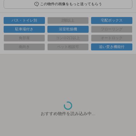
この物件の画像をもっと送ってもらう
バス・トイレ別
2階以上
宅配ボックス
駐車場付き
浴室乾燥機
フローリング
角部屋
コンロ2口以上
オートロック
南向き
ペット相談可
追い焚き機能付
おすすめ物件を読み込み中...