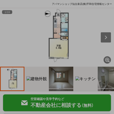
アパマンショップ仙台泉店(株)平和住宅情報センター
1
/
19
空室確認や見学予約など
不動産会社に相談する
（無料）