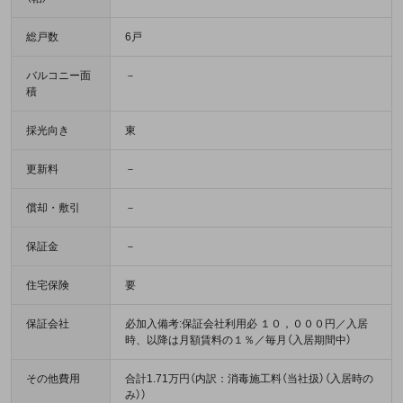
総戸数
6戸
バルコニー面
－
積
採光向き
東
更新料
－
償却・敷引
－
保証金
－
住宅保険
要
保証会社
必加入備考:保証会社利用必 １０，０００円／入居
時、以降は月額賃料の１％／毎月（入居期間中）
その他費用
合計1.71万円（内訳：消毒施工料（当社扱）（入居時の
み））