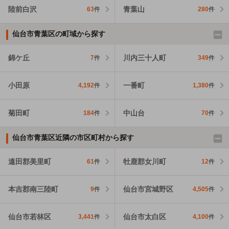
陸前白沢
青葉山
63
件
280
件
仙台市青葉区の町域から探す
錦ケ丘
川内三十人町
7
件
349
件
小田原
一番町
4,192
件
1,380
件
菊田町
中山台
184
件
70
件
仙台市青葉区近隣の市区町村から探す
遠田郡美里町
牡鹿郡女川町
61
件
12
件
本吉郡南三陸町
仙台市宮城野区
9
件
4,505
件
仙台市若林区
仙台市太白区
3,441
件
4,100
件