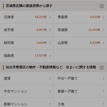
宮城県近隣の都道府県から探す
北海道
青森県
68,352
件
4,931
件
岩手県
宮城県
9,967
件
32,453
件
秋田県
山形県
3,662
件
6,426
件
福島県
17,927
件
仙台市青葉区の物件・不動産情報など、住まいに関する情報
賃貸
中古一戸建て
中古マンション
新築一戸建て
新築マンション
土地