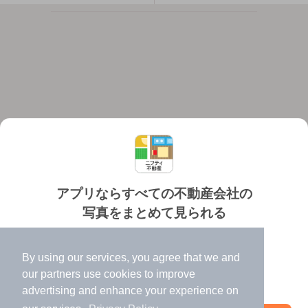
アプリならすべての不動産会社の
写真をまとめて見られる
対応機種
個人情報保護ポリシー
利用規約
運営会社
✔️
たくさんの写真でイメージふくらむ
ヘルプ・お問い合わせ
採用情報
By using our services, you agree that we and
✔️
高速表示で似た物件も見つけやすい
our
partners
use cookies to improve
✔️
便利な通知機能も充実
advertising and enhance your experience on