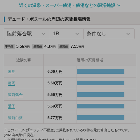
近くの温泉・スーパー銭湯・銭湯などの温浴施設
デュード・ボヌールの周辺の家賃相場情報
5.56
4.3
7.55
平均値
最安値
最高値
万円
万円
万円
近隣の駅
近隣の家賃相場
国見
6.06万円
葛岡
5.68万円
陸前落合
5.56万円
愛子
5.69万円
陸前白沢
5.77万円
※このデータは「ニフティ不動産」に掲載されている物件を元に算出したものです。
(2026年8月9日現在)
※相場情報はあくまで参考値です。目安として活用ください。