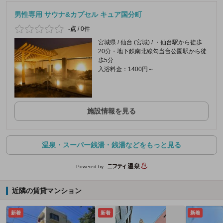
男性専用 サウナ&カプセル キュア国分町
-点
/
0件
宮城県 / 仙台 (宮城) / ・仙台駅から徒歩
20分・地下鉄南北線勾当台公園駅から徒
歩5分
入浴料金：1400円～
施設情報を見る
温泉・スーパー銭湯・銭湯などをもっと見る
Powered by
近隣の賃貸マンション
新着
新着
新着