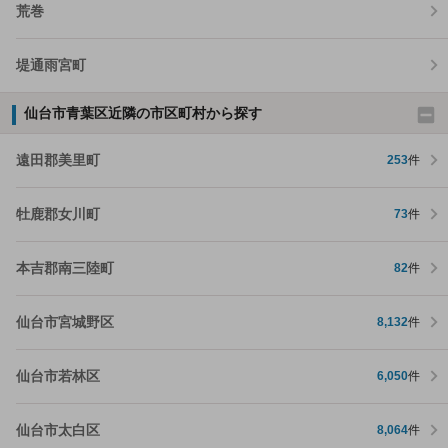
荒巻
堤通雨宮町
仙台市青葉区近隣の市区町村から探す
遠田郡美里町
253
件
牡鹿郡女川町
73
件
本吉郡南三陸町
82
件
仙台市宮城野区
8,132
件
仙台市若林区
6,050
件
仙台市太白区
8,064
件