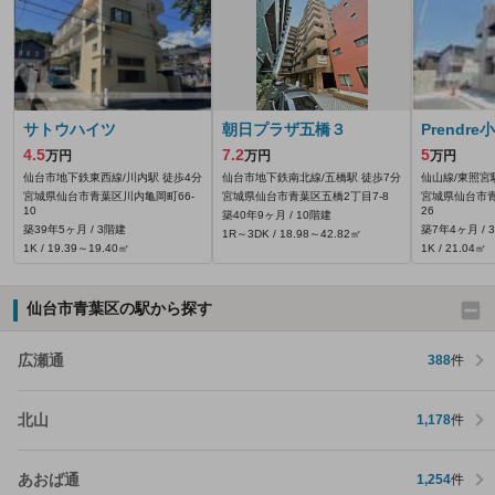
サトウハイツ
朝日プラザ五橋３
Prendre
4.5
7.2
5
万円
万円
万円
仙台市地下鉄東西線/川内駅 徒歩4分
仙台市地下鉄南北線/五橋駅 徒歩7分
仙山線/東照宮
宮城県仙台市青葉区川内亀岡町66‐
宮城県仙台市青葉区五橋2丁目7-8
宮城県仙台市青
10
26
築40年9ヶ月 / 10階建
築39年5ヶ月 / 3階建
築7年4ヶ月 / 
1R～3DK / 18.98～42.82㎡
1K / 19.39～19.40㎡
1K / 21.04㎡
仙台市青葉区の駅から探す
広瀬通
388
件
北山
1,178
件
あおば通
1,254
件