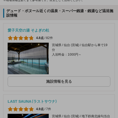
デュード・ボヌール近くの温泉・スーパー銭湯・銭湯など温浴施
設情報
愛子天空の湯 そよぎの杜
4.8点
/
82件
宮城県 / 仙台 (宮城) / 仙台駅から車で19
分
入浴料金：1000円～
施設情報を見る
LAST SAUNA（ラストサウナ）
4.9点
/
7件
宮城県 / 仙台 (宮城) / 地下鉄南北線勾当台