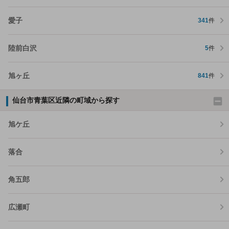
愛子
341
件
陸前白沢
5
件
旭ヶ丘
841
件
仙台市青葉区近隣の町域から探す
旭ケ丘
落合
角五郎
広瀬町