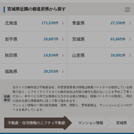
宮城県近隣の都道府県から探す
北海道
青森県
171,539
件
27,338
件
岩手県
宮城県
26,687
件
61,665
件
秋田県
山形県
14,934
件
16,091
件
福島県
39,253
件
当サイトの物件及び不動産会社、外壁塗装業者の情報は検索パートナーが提供している情
報であり、ニフティライフスタイル株式会社は内容の責任を負わないことを予めご了承く
ださい。本サービス内でお客様が入力される個人情報は、検索パートナーが取得し、同社
免責
事項
の定める個人情報規約に従って取り扱われます。
マンション情報の一部の販売価格、賃料、間取り、専有面積は、マンションレビューのデ
ータを表示しています。
不動産・住宅情報のニフティ不動産
マンション情報
宮城県