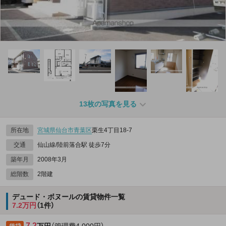
13枚の写真を見る
所在地
宮城県
仙台市青葉区
栗生4丁目18-7
交通
仙山線/陸前落合駅 徒歩7分
築年月
2008年3月
総階数
2階建
デュード・ボヌールの賃貸物件一覧
7.2万円
（1件）
7.2
万円
（管理費4,000円）