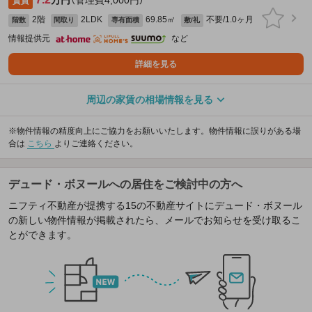
賃貸
2階
2LDK
69.85㎡
不要/1.0ヶ月
階数
間取り
専有面積
敷/礼
情報提供元
など
詳細を見る
周辺の家賃の相場情報を見る
※物件情報の精度向上にご協力をお願いいたします。物件情報に誤りがある場
合は
こちら
よりご連絡ください。
デュード・ボヌールへの居住をご検討中の方へ
ニフティ不動産が提携する15の不動産サイトにデュード・ボヌール
の新しい物件情報が掲載されたら、メールでお知らせを受け取るこ
とができます。