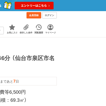
会員登録
ログイン
お気に入り
保存した条件
閲覧履歴
マイページ
6分 （仙台市泉区市名
7
まであと
日
費等6,500円
積：69.3㎡）