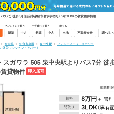
バス7分 徒歩6分（仙台市泉区市名坂字楢町） 5階 3LDKの賃貸物件情報
マンションを買う
一戸建てを買う
建てる
新築
中古
新築
中古
土地
不動産会社
調べる
宮城県
仙台市泉区
泉中央駅
フォンティーヌ・スガワラ
DKの賃貸マンション・アパート
スガワラ 505 泉中央駅よりバス7分 徒歩
Kの賃貸物件
即入居可
掲載期限
8万円
賃料
＋ 管理
3LDK
間取り
（専有面