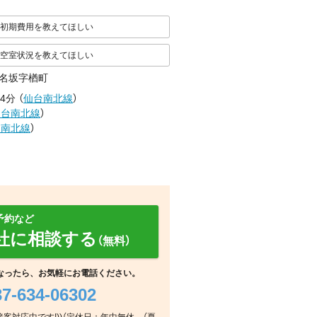
初期費用を教えてほしい
空室状況を教えてほしい
名坂字楢町
4分
（
仙台南北線
）
仙台南北線
）
台南北線
）
予約など
社に相談する
（無料）
なったら、お気軽にお電話ください。
37-634-06302
室内
その他
周辺