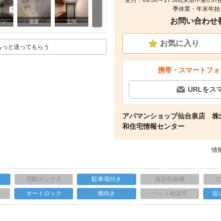
受付：09:30～17:30((来店不要の
季休業・年末年始を
お問い合わせ番号
室内
チン
浴室
玄関
お気に入り
もっと送ってもらう
携帯・スマートフォ
URLをス
アパマンショップ仙台泉店 株
和住宅情報センター
情報
宅配ボックス
駐車場付き
浴室乾燥機
上
オートロック
南向き
ペット相談可
追