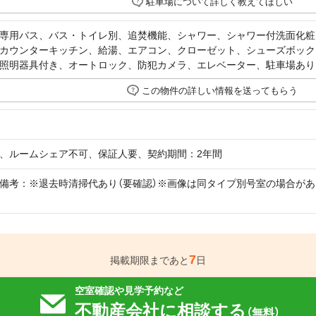
駐車場について詳しく教えてほしい
専用バス、バス・トイレ別、追焚機能、シャワー、シャワー付洗面化粧
カウンターキッチン、給湯、エアコン、クローゼット、シューズボック
照明器具付き、オートロック、防犯カメラ、エレベーター、駐車場あり
この物件の詳しい情報を送ってもらう
、ルームシェア不可、保証人要、契約期間：2年間
備考：※退去時清掃代あり（要確認）※画像は同タイプ別号室の場合が
7
掲載期限まであと
日
空室確認や見学予約など
不動産会社に相談する
（無料）