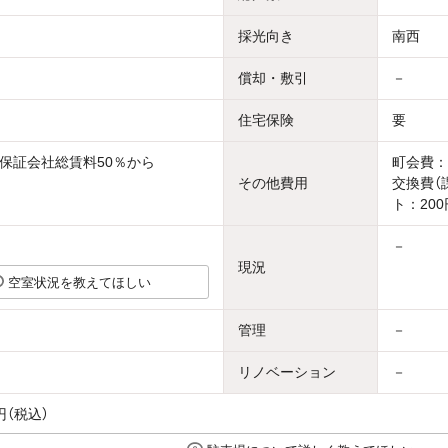
採光向き
南西
償却・敷引
－
住宅保険
要
保証会社総賃料50％から
町会費：
その他費用
交換費（
ト：200
－
現況
空室状況を教えてほしい
管理
－
リノベーション
－
円（税込）