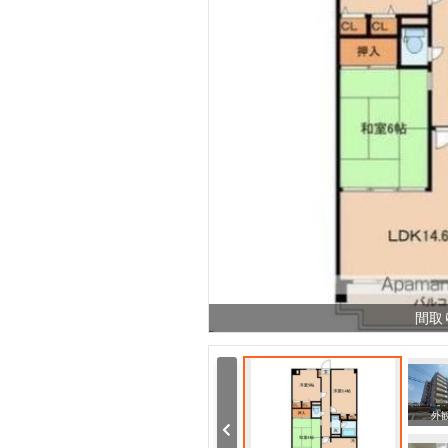
間取
その他
周辺
外