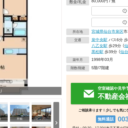
80,000円 / 無
敷金/礼金
宮城県
仙台市泉区
市
所在地
泉中央駅
バス6分
歩
交通
八乙女駅
歩29分
（
黒松駅
歩39分
（
仙
1998年03月
築年月
5階/7階建
階数/階建
空室確認や見学
り
不動産会
ご相談承ります！少しでも気に
00
無料通話
観
外観
リビング/ダイニング