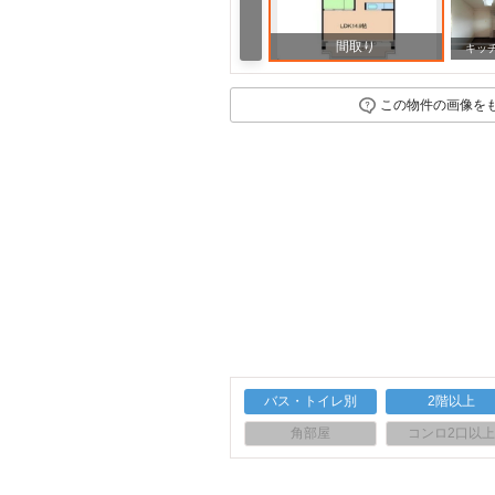
間取り
その他
キッ
この物件の画像を
バス・トイレ別
2階以上
角部屋
コンロ2口以