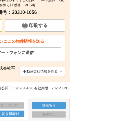
IT接客対応中です!))（定休日：年中無休 （夏
除く）） 携帯・PHS可
：20310-1056
間取り
その他
その他
印刷する
ンにこの物件情報を送る
マートフォンに送信
式会社平
不動産会社情報を見る
公開日：2026/04/26 有効期限：2026/08/15
フローリング
設備あり
い焚き機能付
設備なし