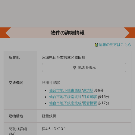
物件の詳細情報
情報の見方はこちら
所在地
宮城県仙台市若林区成田町
地図を表示
交通機関
利用可能駅
仙台市地下鉄東西線
/
連坊駅
歩6分
仙台市地下鉄南北線
/
河原町駅
歩15分
仙台市地下鉄南北線
/
愛宕橋駅
歩17分
建物構造
軽量鉄骨
間取り詳細
洋4.5 LDK13.1
（帖）