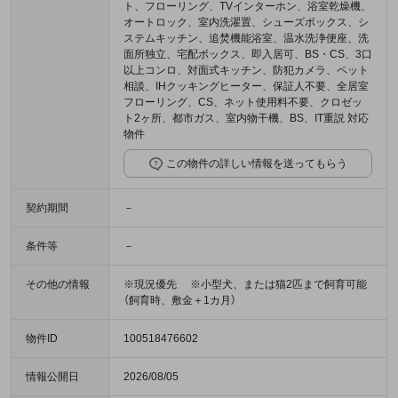
ト、フローリング、TVインターホン、浴室乾燥機、
オートロック、室内洗濯置、シューズボックス、シ
ステムキッチン、追焚機能浴室、温水洗浄便座、洗
面所独立、宅配ボックス、即入居可、BS・CS、3口
以上コンロ、対面式キッチン、防犯カメラ、ペット
相談、IHクッキングヒーター、保証人不要、全居室
フローリング、CS、ネット使用料不要、クロゼッ
ト2ヶ所、都市ガス、室内物干機、BS、IT重説 対応
物件
この物件の詳しい情報を送ってもらう
契約期間
－
条件等
－
その他の情報
※現況優先 ※小型犬、または猫2匹まで飼育可能
（飼育時、敷金＋1カ月）
物件ID
100518476602
情報公開日
2026/08/05