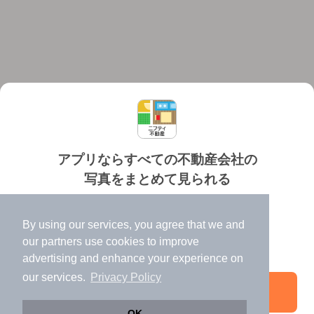
アプリならすべての不動産会社の
写真をまとめて見られる
対応機種
個人情報保護ポリシー
利用規約
運営会社
✔️
たくさんの写真でイメージふくらむ
ヘルプ・お問い合わせ
採用情報
By using our services, you agree that we and
✔️
高速表示で似た物件も見つけやすい
our
partners
use cookies to improve
✔️
便利な通知機能も充実
advertising and enhance your experience on
our services.
Privacy Policy
アプリを開く
©NIFTY Lifestyle Co., Ltd.
OK