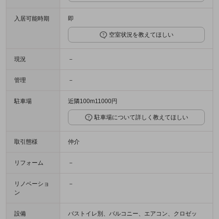
入居可能時期
即
空室状況を教えてほしい
現況
－
管理
－
駐車場
近隣100m11000円
駐車場について詳しく教えてほしい
取引態様
仲介
リフォーム
－
リノベーショ
－
ン
設備
バストイレ別、バルコニー、エアコン、クロゼッ