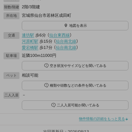
2階/3階建
階数/階建
宮城県仙台市若林区成田町
所在地
地図を表示
連坊駅
歩6分
（
仙台東西線
）
交通
河原町駅
歩15分
（
仙台南北線
）
愛宕橋駅
歩17分
（
仙台南北線
）
近隣100m11000円
駐車場
空き状況やサイズなどを聞いてみる
相談可能
ペット
種類や頭数などの条件を聞いてみる
－
二人入居
二人入居可能か聞いてみる
物件情報の詳細をもっと見る
次回更新日：2026/08/13