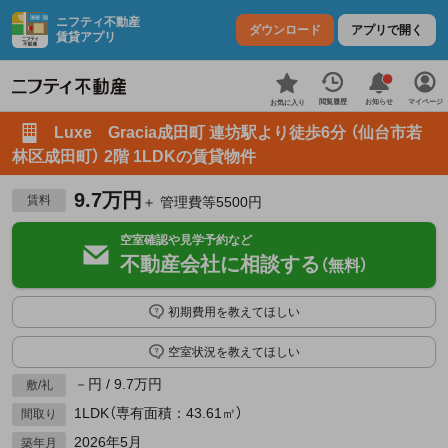
ニフティ不動産
ダウンロード
アプリで開く
賃貸アプリ
お知らせ
閲覧履歴
マイページ
お気に入り
Luxe Gracia成田町 連坊駅より徒歩6分 （仙台市若
林区成田町） 2階 1LDKの賃貸物件
9.7万円
賃料
＋ 管理費等5500円
空室確認や見学予約など
不動産会社に相談する
（無料）
初期費用を教えてほしい
空室状況を教えてほしい
－円 / 9.7万円
敷/礼
1LDK（専有面積：43.61㎡）
間取り
2026年5月
築年月