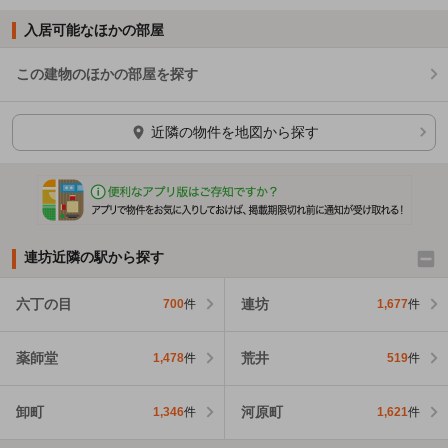
入居可能なほかの部屋
この建物のほかの部屋を探す
ほかの部屋を検索中…
近隣の物件を地図から探す
連坊近隣の駅から探す
六丁の目
連坊
700
件
1,677
件
薬師堂
荒井
1,478
件
519
件
卸町
河原町
1,346
件
1,621
件