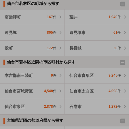
仙台市若林区の町域から探す
南染師町
荒井
167
件
1,949
件
遠見塚
遠見塚東
805
件
61
件
穀町
長喜城
172
件
30
件
仙台市若林区近隣の市区町村から探す
本吉郡南三陸町
仙台市青葉区
9
件
9,245
件
仙台市宮城野区
仙台市太白区
4,548
件
4,098
件
仙台市泉区
石巻市
2,878
件
1,272
件
宮城県近隣の都道府県から探す