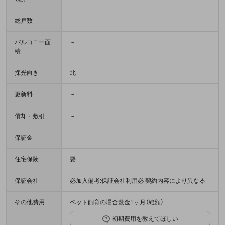
総戸数
－
バルコニー面
－
積
採光向き
北
更新料
－
償却・敷引
－
保証金
－
住宅保険
要
保証会社
必加入備考:保証会社利用必 契約内容により異なる
その他費用
ペット飼育の場合敷金1ヶ月（総額）
初期費用を教えてほしい