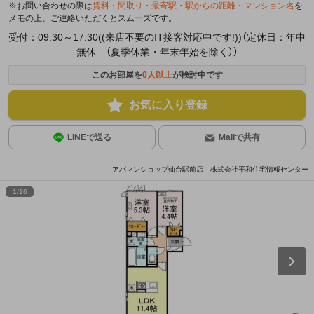
※お問い合わせの際は
賃料・間取り・最寄駅・駅からの距離・マンション名
を
メモの上、ご連絡いただくとスムーズです。
受付：09:30～17:30((来店不要のIT接客対応中です!))（定休日：年中
無休 （夏季休業・年末年始を除く））
このお部屋を
0
人以上
が検討中です
お気に入り登録
LINEで送る
Mailで共有
アパマンショップ仙台駅前店 株式会社平和住宅情報センター
1
/
16