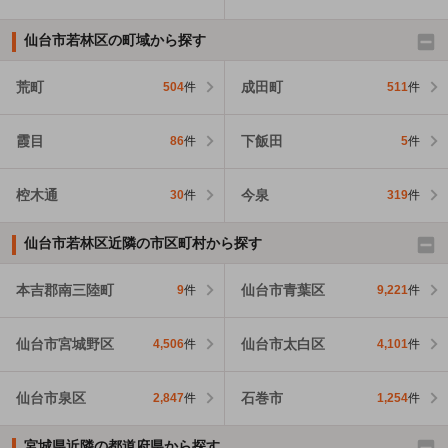
仙台市若林区の町域から探す
荒町
成田町
504
件
511
件
霞目
下飯田
86
件
5
件
椌木通
今泉
30
件
319
件
仙台市若林区近隣の市区町村から探す
本吉郡南三陸町
仙台市青葉区
9
件
9,221
件
仙台市宮城野区
仙台市太白区
4,506
件
4,101
件
仙台市泉区
石巻市
2,847
件
1,254
件
宮城県近隣の都道府県から探す