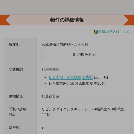
物件の詳細情報
情報の見方はこちら
所在地
宮城県仙台市若林区六十人町
地図を表示
交通機関
利用可能駅
仙台市地下鉄東西線
連坊駅
徒歩13分
仙台市営南北線 河原町駅 徒歩15分
建物構造
軽量鉄骨造
間取り詳細
リビングダイニングキッチン 11.4帖洋室 5.3帖洋室
（帖）
4.4帖
総戸数
9