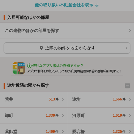
他の取り扱い不動産会社を表示
入居可能なほかの部屋
この建物のほかの部屋を探す
ほかの部屋を検索中…
近隣の物件を地図から探す
連坊近隣の駅から探す
荒井
連坊
513
件
1,666
件
卸町
河原町
1,339
件
1,619
件
薬師堂
愛宕橋
1,469
件
1,325
件