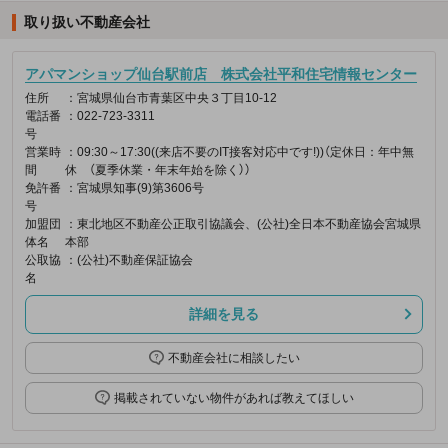
取り扱い不動産会社
アパマンショップ仙台駅前店 株式会社平和住宅情報センター
住所
：宮城県仙台市青葉区中央３丁目10-12
電話番
：022-723-3311
号
営業時
：09:30～17:30((来店不要のIT接客対応中です!))（定休日：年中無
間
休 （夏季休業・年末年始を除く））
免許番
：宮城県知事(9)第3606号
号
加盟団
：東北地区不動産公正取引協議会、(公社)全日本不動産協会宮城県
体名
本部
公取協
：(公社)不動産保証協会
名
詳細を見る
不動産会社に相談したい
掲載されていない物件があれば教えてほしい