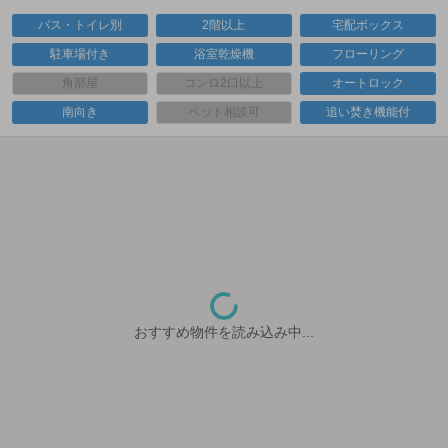
バス・トイレ別
2階以上
宅配ボックス
駐車場付き
浴室乾燥機
フローリング
角部屋
コンロ2口以上
オートロック
南向き
ペット相談可
追い焚き機能付
おすすめ物件を読み込み中...