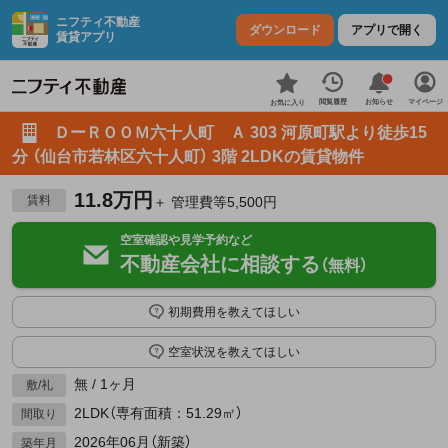
ニフティ不動産
ダウンロード
アプリで開く
賃貸アプリ
お知らせ
閲覧履歴
マイページ
お気に入り
ＤーＲＯＯＭ六十人町 Ａ 303 河原町駅より徒歩15
分 （仙台市若林区六十人町） 3階 2LDKの賃貸物件
11.8万円
賃料
＋ 管理費等5,500円
空室確認や見学予約など
不動産会社に相談する
（無料）
初期費用を教えてほしい
空室状況を教えてほしい
無 / 1ヶ月
敷/礼
2LDK（専有面積：51.29㎡）
間取り
2026年06月（新築）
築年月