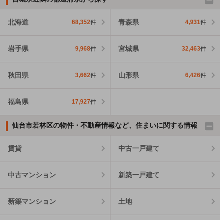
北海道
青森県
68,352
件
4,931
件
岩手県
宮城県
9,968
件
32,463
件
秋田県
山形県
3,662
件
6,426
件
福島県
17,927
件
仙台市若林区の物件・不動産情報など、住まいに関する情報
賃貸
中古一戸建て
中古マンション
新築一戸建て
新築マンション
土地