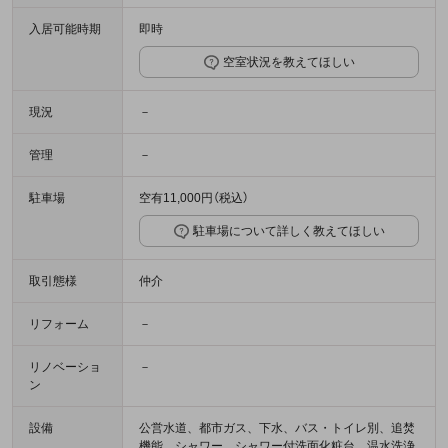
入居可能時期
即時
空室状況を教えてほしい
現況
－
管理
－
駐車場
空有11,000円（税込）
駐車場について詳しく教えてほしい
取引態様
仲介
リフォーム
－
リノベーショ
－
ン
設備
公営水道、都市ガス、下水、バス・トイレ別、追焚
機能、シャワー、シャワー付洗面化粧台、温水洗浄