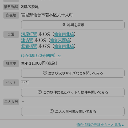
3階/3階建
階数/階建
宮城県仙台市若林区六十人町
所在地
地図を表示
河原町駅
歩13分
（
仙台南北線
）
交通
連坊駅
歩13分
（
仙台東西線
）
愛宕橋駅
歩17分
（
仙台南北線
）
ほか1駅（20分圏内）
空有11,000円（税込）
駐車場
空き状況やサイズなどを聞いてみる
不可
ペット
この物件に似たペット可物件を聞いてみる
－
二人入居
二人入居可能か聞いてみる
物件情報の詳細をもっと見る