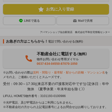
お気に入り登録
LINEで送る
Mailで共有
アパマンショップ仙台駅前店 株式会社平和住宅情報センター
お急ぎの方はこちらから！
電話で問い合わせる(無料)
不動産会社に電話する
（無料）
物件お問い合わせ専用ダイヤル
0037-634-04550-87070-1050
※お問い合わせの際は
賃料・間取り・最寄駅・駅からの距離・マンション名
を
メモの上、ご連絡いただくとスムーズです。
受付：09:30～17:30((来店不要のIT接客対応中です!))（定休日：年中
無休 （夏季休業・年末年始を除く））
LIFULL HOME'S物件番号：3101193-0100986
※光IP電話、及びIP電話からはご利用になれません。
※不動産会社の方からの上記電話番号によるお問合せはお断りしております。