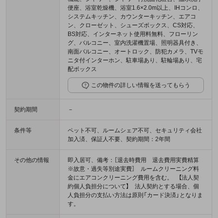
便座、浴室乾燥機、浴室1.6×2.0m以上、IHコンロ、
システムキッチン、カウンターキッチン、エアコ
ン、クローゼット、シューズボックス、CS対応、
BS対応、インターネット使用料無料、フローリン
グ、バルコニー、室内洗濯機置場、照明器具付き、
南面バルコニー、オートロック、防犯カメラ、TVモ
ニタ付インターホン、駐車場あり、駐輪場あり、宅
配ボックス
この物件の詳しい情報を送ってもらう
契約期間
－
条件等
ペット不可、ルームシェア不可、セキュリティ会社
加入済、保証人不要、契約期間：2年間
その他の情報
即入居可、備考：［退去時費用 退去費用実費精算
※故意・過失等別途実費］ ルームクリーニング料
金にエアコンクリーニング費用を含む。 【法人契
約個人負担分について】 法人契約とする場合、個
人負担分の支払い方法は原則「カード決済」となりま
す。