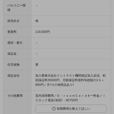
バルコニー面
－
積
採光向き
南
更新料
118,000円
償却・敷引
－
保証金
－
住宅保険
要
保証会社
加入要株式会社イントラスト機関保証加入必須。初
回保証料35000円、月額保証料賃料等総額の1％＋
800円／月（その他商品あり）
その他費用
室内清掃費用／Ｄ－ｒｏｏｍＣａｒｄキー料金／Ｉ
Ｃロック電池（初回）：90750円
初期費用を教えてほしい