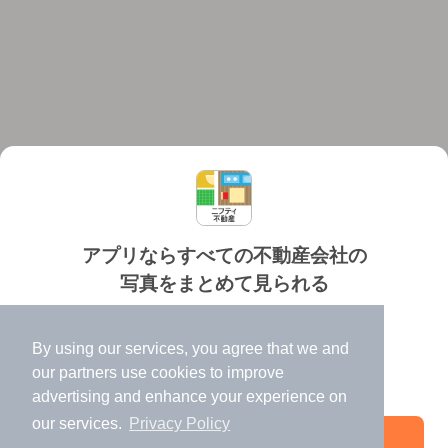
アプリならすべての不動産会社の
写真をまとめて見られる
対応機種
個人情報保護ポリシー
利用規約
運営会社
✔️
たくさんの写真でイメージふくらむ
ヘルプ・お問い合わせ
採用情報
By using our services, you agree that we and
✔️
高速表示で似た物件も見つけやすい
our
partners
use cookies to improve
✔️
便利な通知機能も充実
advertising and enhance your experience on
our services.
Privacy Policy
アプリを開く