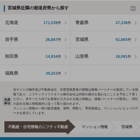
宮城県近隣の都道府県から探す
北海道
青森県
171,539
件
27,338
件
岩手県
宮城県
26,687
件
61,665
件
秋田県
山形県
14,934
件
16,091
件
福島県
39,253
件
当サイトの物件及び不動産会社、外壁塗装業者の情報は検索パートナーが提供している情
報であり、ニフティライフスタイル株式会社は内容の責任を負わないことを予めご了承く
ださい。本サービス内でお客様が入力される個人情報は、検索パートナーが取得し、同社
免責
事項
の定める個人情報規約に従って取り扱われます。
マンション情報の一部の販売価格、賃料、間取り、専有面積は、マンションレビューのデ
ータを表示しています。
不動産・住宅情報のニフティ不動産
マンション情報
宮城県