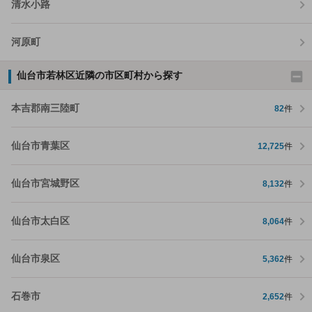
清水小路
河原町
仙台市若林区近隣の市区町村から探す
本吉郡南三陸町
82
件
仙台市青葉区
12,725
件
仙台市宮城野区
8,132
件
仙台市太白区
8,064
件
仙台市泉区
5,362
件
石巻市
2,652
件