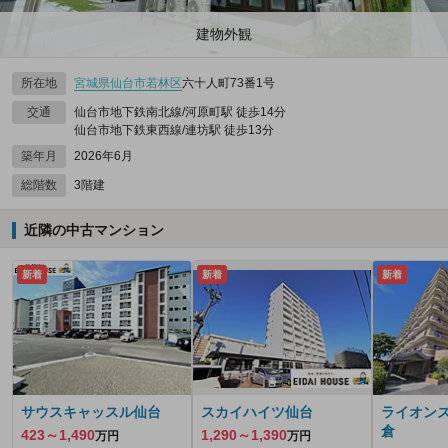
建物外観
所在地
宮城県
仙台市若林区
六十人町73番1号
交通
仙台市地下鉄南北線/河原町駅 徒歩14分
仙台市地下鉄東西線/連坊駅 徒歩13分
築年月
2026年6月
総階数
3階建
近隣の中古マンション
新着
新着
新着
サウスキャッスル仙台
スカイハイツ仙台
ライオン
倉
423～1,490
1,290～1,390
万円
万円