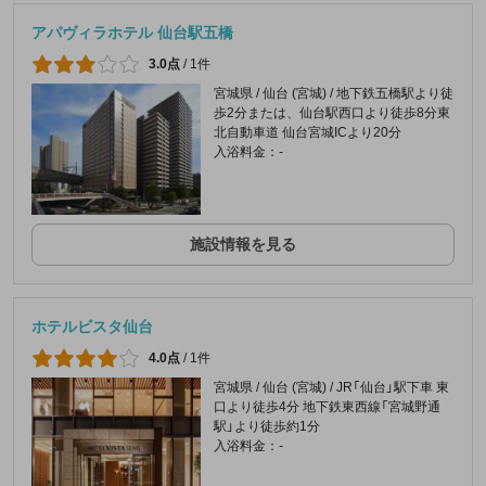
アパヴィラホテル 仙台駅五橋
3.0点
/
1件
宮城県 / 仙台 (宮城) / 地下鉄五橋駅より徒
歩2分または、仙台駅西口より徒歩8分東
北自動車道 仙台宮城ICより20分
入浴料金：-
施設情報を見る
ホテルビスタ仙台
4.0点
/
1件
宮城県 / 仙台 (宮城) / JR「仙台」駅下車 東
口より徒歩4分 地下鉄東西線「宮城野通
駅」より徒歩約1分
入浴料金：-