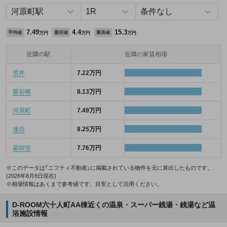
7.49
4.4
15.3
平均値
最安値
最高値
万円
万円
万円
近隣の駅
近隣の家賃相場
荒井
7.22万円
愛宕橋
8.13万円
河原町
7.49万円
連坊
8.25万円
薬師堂
7.76万円
※このデータは「ニフティ不動産」に掲載されている物件を元に算出したものです。
(2026年8月8日現在)
※相場情報はあくまで参考値です。目安として活用ください。
D-ROOM六十人町AA棟近くの温泉・スーパー銭湯・銭湯など温
浴施設情報