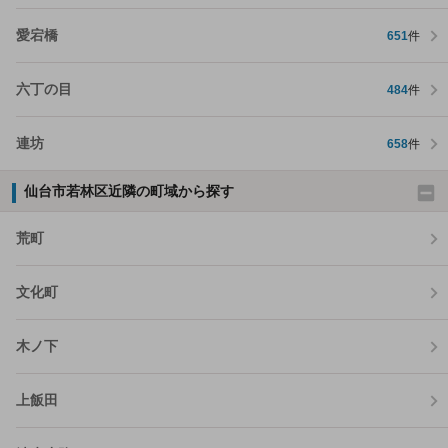
愛宕橋
651
件
六丁の目
484
件
連坊
658
件
仙台市若林区近隣の町域から探す
荒町
文化町
木ノ下
上飯田