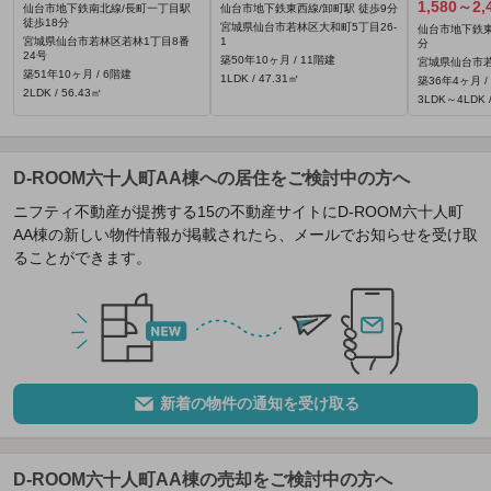
1,580～2,
仙台市地下鉄南北線/長町一丁目駅
仙台市地下鉄東西線/卸町駅 徒歩9分
徒歩18分
宮城県仙台市若林区大和町5丁目26-
仙台市地下鉄東
宮城県仙台市若林区若林1丁目8番
1
分
24号
築50年10ヶ月 / 11階建
宮城県仙台市若
築51年10ヶ月 / 6階建
1LDK / 47.31㎡
築36年4ヶ月 /
2LDK / 56.43㎡
3LDK～4LDK /
D-ROOM六十人町AA棟への居住をご検討中の方へ
ニフティ不動産が提携する15の不動産サイトにD-ROOM六十人町
AA棟の新しい物件情報が掲載されたら、メールでお知らせを受け取
ることができます。
新着の物件の通知を受け取る
D-ROOM六十人町AA棟の売却をご検討中の方へ