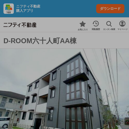
ニフティ不動産
ダウンロード
購入アプリ
カンタン検索
閲覧履歴
マイページ
お気に入り
D-ROOM六十人町AA棟