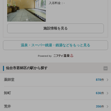
入浴料金：-
施設情報を見る
温泉・スーパー銭湯・銭湯などをもっと見る
Powered by
仙台市若林区の駅から探す
薬師堂
878
件
卸町
636
件
荒井
356
件