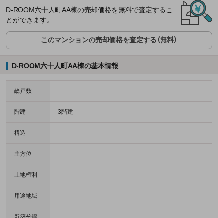
D-ROOM六十人町AA棟の売却価格を無料で査定するこ
とができます。
このマンションの売却価格を査定する（無料）
D-ROOM六十人町AA棟の基本情報
総戸数
－
階建
3階建
構造
－
主方位
－
土地権利
－
用途地域
－
新築分譲
－