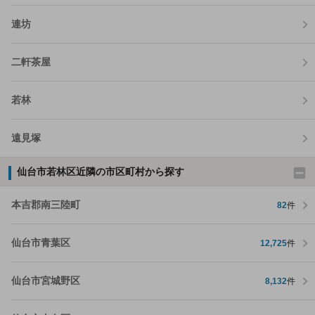
連坊
二軒茶屋
若林
遠見塚
仙台市若林区近隣の市区町村から探す
本吉郡南三陸町
82
件
仙台市青葉区
12,725
件
仙台市宮城野区
8,132
件