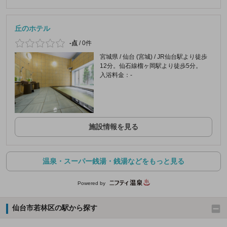
丘のホテル
-点
/
0件
宮城県 / 仙台 (宮城) / JR仙台駅より徒歩
12分。仙石線榴ヶ岡駅より徒歩5分。
入浴料金：-
施設情報を見る
温泉・スーパー銭湯・銭湯などをもっと見る
Powered by
仙台市若林区の駅から探す