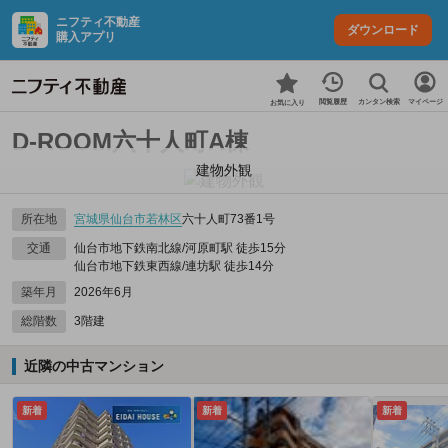
ニフティ不動産
ダウンロード
購入アプリ
カンタン検索
閲覧履歴
マイページ
お気に入り
D-ROOM六十人町A棟
建物外観
所在地
宮城県
仙台市若林区
六十人町73番1号
交通
仙台市地下鉄南北線/河原町駅 徒歩15分
仙台市地下鉄東西線/連坊駅 徒歩14分
築年月
2026年6月
総階数
3階建
近隣の中古マンション
新着
新着
新着