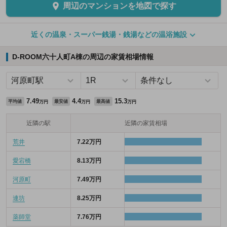
周辺のマンションを地図で探す
近くの温泉・スーパー銭湯・銭湯などの温浴施設
D-ROOM六十人町A棟の周辺の家賃相場情報
7.49
4.4
15.3
平均値
最安値
最高値
万円
万円
万円
近隣の駅
近隣の家賃相場
荒井
7.22万円
愛宕橋
8.13万円
河原町
7.49万円
連坊
8.25万円
薬師堂
7.76万円