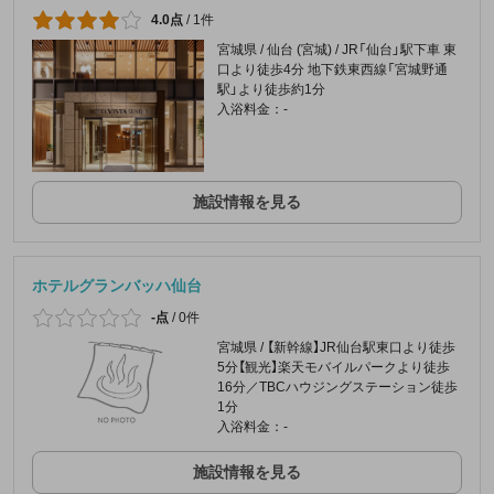
4.0点
/
1件
宮城県 / 仙台 (宮城) / JR「仙台」駅下車 東
口より徒歩4分 地下鉄東西線「宮城野通
駅」より徒歩約1分
入浴料金：-
施設情報を見る
ホテルグランバッハ仙台
-点
/
0件
宮城県 / 【新幹線】JR仙台駅東口より徒歩
5分【観光】楽天モバイルパークより徒歩
16分／TBCハウジングステーション徒歩
1分
入浴料金：-
施設情報を見る