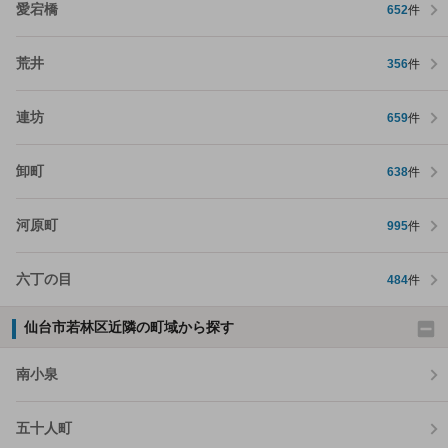
愛宕橋
652
件
荒井
356
件
連坊
659
件
卸町
638
件
河原町
995
件
六丁の目
484
件
仙台市若林区近隣の町域から探す
南小泉
五十人町