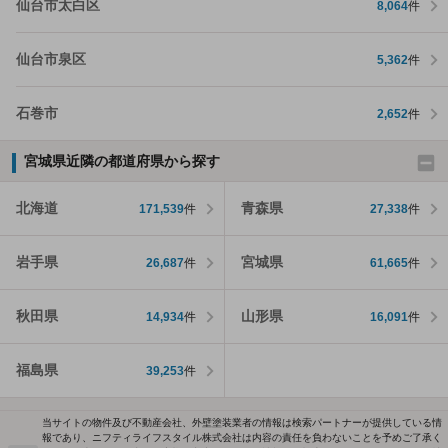
仙台市太白区
8,064
件
仙台市泉区
5,362
件
石巻市
2,652
件
宮城県近隣の都道府県から探す
北海道
青森県
171,539
件
27,338
件
岩手県
宮城県
26,687
件
61,665
件
秋田県
山形県
14,934
件
16,091
件
福島県
39,253
件
当サイトの物件及び不動産会社、外壁塗装業者の情報は検索パートナーが提供している情
報であり、ニフティライフスタイル株式会社は内容の責任を負わないことを予めご了承く