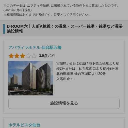
※このデータは「ニフティ不動産」に掲載されている物件を元に算出したものです。
(2026年8月8日現在)
※相場情報はあくまで参考値です。目安として活用ください。
D-ROOM六十人町A棟近くの温泉・スーパー銭湯・銭湯など温浴
施設情報
アパヴィラホテル 仙台駅五橋
3.0点
/
1件
宮城県 / 仙台 (宮城) / 地下鉄五橋駅より徒
歩2分または、仙台駅西口より徒歩8分東
北自動車道 仙台宮城ICより20分
入浴料金：-
施設情報を見る
ホテルビスタ仙台