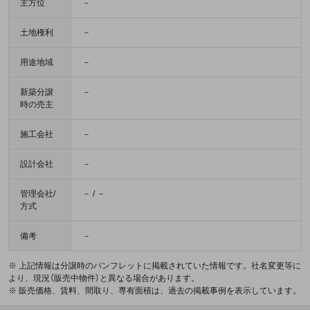
主方位
－
土地権利
－
用途地域
－
新築分譲
－
時の売主
施工会社
－
設計会社
－
管理会社/
－ / －
方式
備考
－
※ 上記情報は分譲時のパンフレットに掲載されていた情報です。社名変更等に
より、現況（販売中物件）と異なる場合があります。
※ 販売価格、賃料、間取り、専有面積は、過去の掲載事例を表示しています。