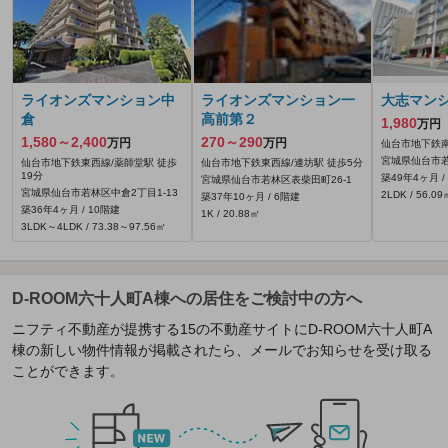
ライオンズマンション中
ライオンズマンション一
大志マン
倉
高前第２
1,980
万円
1,580～2,400
270～290
万円
万円
仙台市地下鉄南
宮城県仙台市若
仙台市地下鉄東西線/薬師堂駅 徒歩
仙台市地下鉄東西線/連坊駅 徒歩5分
19分
築49年4ヶ月 /
宮城県仙台市若林区表柴田町26‐1
宮城県仙台市若林区中倉2丁目1-13
2LDK / 56.09
築37年10ヶ月 / 6階建
築36年4ヶ月 / 10階建
1K / 20.88㎡
3LDK～4LDK / 73.38～97.56㎡
D-ROOM六十人町A棟への居住をご検討中の方へ
ニフティ不動産が提携する15の不動産サイトにD-ROOM六十人町A
棟の新しい物件情報が掲載されたら、メールでお知らせを受け取る
ことができます。